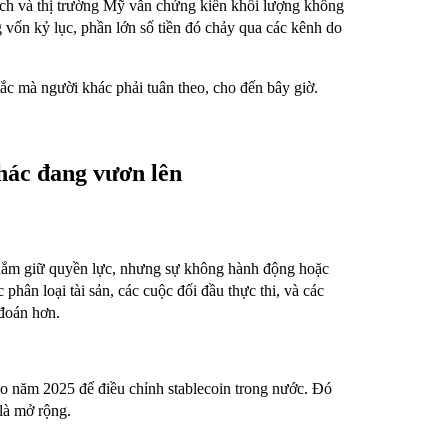
ịch và thị trường Mỹ vẫn chứng kiến khối lượng khổng
g vốn kỷ lục, phần lớn số tiền đó chảy qua các kênh do
tắc mà người khác phải tuân theo, cho đến bây giờ.
hác đang vươn lên
ó nắm giữ quyền lực, nhưng sự không hành động hoặc
phân loại tài sản, các cuộc đối đầu thực thi, và các
 đoán hơn.
o năm 2025 để điều chỉnh stablecoin trong nước. Đó
là mở rộng.