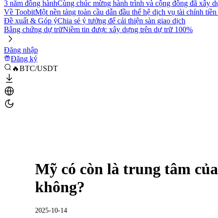
3 năm đồng hành
Cùng chúc mừng hành trình và cộng đồng đã xây d
Về Toobit
Một nền tảng toàn cầu dẫn đầu thế hệ dịch vụ tài chính tiền
Đề xuất & Góp ý
Chia sẻ ý tưởng để cải thiện sàn giao dịch
Bằng chứng dự trữ
Niềm tin được xây dựng trên dự trữ 100%
Đăng nhập
Đăng ký
🔥BTC/USDT
Mỹ có còn là trung tâm của 
không?
2025-10-14