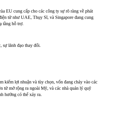
a EU cung cấp cho các công ty sự rõ ràng về phát
n điện tử như UAE, Thụy Sĩ, và Singapore đang cung
ạ tầng hỗ trợ.
 sự lãnh đạo thay đổi.
ìm kiếm lợi nhuận và tùy chọn, vốn đang chảy vào các
iện tử mở rộng ra ngoài Mỹ, và các nhà quản lý quỹ
ảnh hưởng có thể xảy ra.