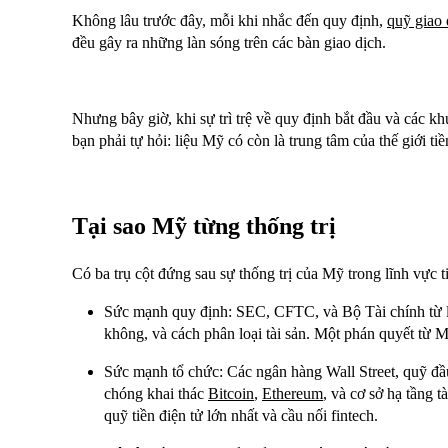
Không lâu trước đây, mỗi khi nhắc đến quy định,
quỹ giao 
đều gây ra những làn sóng trên các bàn giao dịch.
Nhưng bây giờ, khi sự trì trệ về quy định bắt đầu và các k
bạn phải tự hỏi: liệu Mỹ có còn là trung tâm của thế giới ti
Tại sao Mỹ từng thống trị
Có ba trụ cột đứng sau sự thống trị của Mỹ trong lĩnh vực ti
Sức mạnh quy định: SEC, CFTC, và Bộ Tài chính từ l
không, và cách phân loại tài sản. Một phán quyết từ M
Sức mạnh tổ chức: Các ngân hàng Wall Street, quỹ đầu
chóng khai thác
Bitcoin
,
Ethereum
, và cơ sở hạ tầng t
quỹ tiền điện tử lớn nhất và cầu nối fintech.