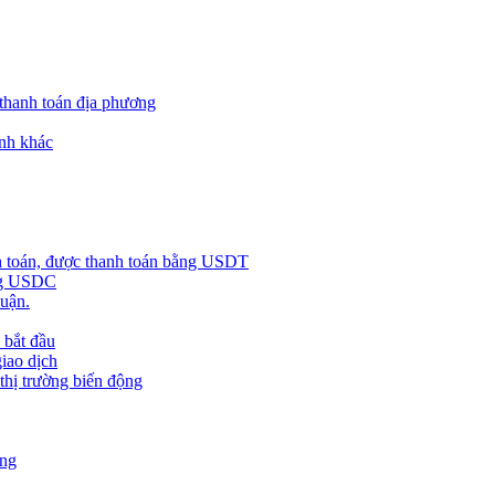
 thanh toán địa phương
nh khác
h toán, được thanh toán bằng USDT
ằng USDC
huận.
 bắt đầu
giao dịch
 thị trường biến động
àng