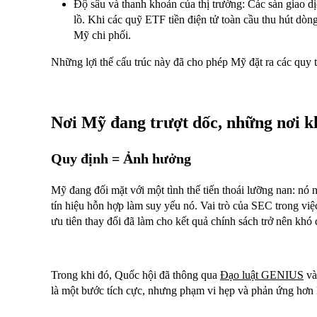
Độ sâu và thanh khoản của thị trường: Các sàn giao d
lồ. Khi các quỹ ETF tiền điện tử toàn cầu thu hút dòn
Mỹ chi phối.
Những lợi thế cấu trúc này đã cho phép Mỹ đặt ra các quy 
Nơi Mỹ đang trượt dốc, những nơi k
Quy định = Ảnh hưởng
Mỹ đang đối mặt với một tình thế tiến thoái lưỡng nan: n
tín hiệu hỗn hợp làm suy yếu nó. Vai trò của SEC trong việc 
ưu tiên thay đổi đã làm cho kết quả chính sách trở nên khó
Trong khi đó, Quốc hội đã thông qua
Đạo luật GENIUS
và
là một bước tích cực, nhưng phạm vi hẹp và phản ứng hơn 