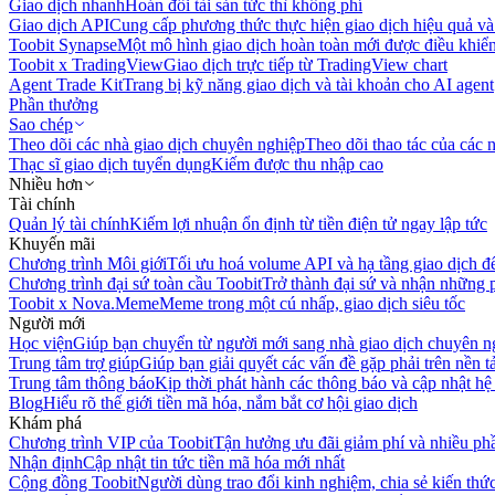
Giao dịch nhanh
Hoán đổi tài sản tức thì không phí
Giao dịch API
Cung cấp phương thức thực hiện giao dịch hiệu quả và
Toobit Synapse
Một mô hình giao dịch hoàn toàn mới được điều khiển
Toobit x TradingView
Giao dịch trực tiếp từ TradingView chart
Agent Trade Kit
Trang bị kỹ năng giao dịch và tài khoản cho AI agent
Phần thưởng
Sao chép
Theo dõi các nhà giao dịch chuyên nghiệp
Theo dõi thao tác của các n
Thạc sĩ giao dịch tuyển dụng
Kiếm được thu nhập cao
Nhiều hơn
Tài chính
Quản lý tài chính
Kiếm lợi nhuận ổn định từ tiền điện tử ngay lập tức
Khuyến mãi
Chương trình Môi giới
Tối ưu hoá volume API và hạ tầng giao dịch đ
Chương trình đại sứ toàn cầu Toobit
Trở thành đại sứ và nhận những p
Toobit x Nova.Meme
Meme trong một cú nhấp, giao dịch siêu tốc
Người mới
Học viện
Giúp bạn chuyển từ người mới sang nhà giao dịch chuyên n
Trung tâm trợ giúp
Giúp bạn giải quyết các vấn đề gặp phải trên nền t
Trung tâm thông báo
Kịp thời phát hành các thông báo và cập nhật hệ
Blog
Hiểu rõ thế giới tiền mã hóa, nắm bắt cơ hội giao dịch
Khám phá
Chương trình VIP của Toobit
Tận hưởng ưu đãi giảm phí và nhiều ph
Nhận định
Cập nhật tin tức tiền mã hóa mới nhất
Cộng đồng Toobit
Người dùng trao đổi kinh nghiệm, chia sẻ kiến thức