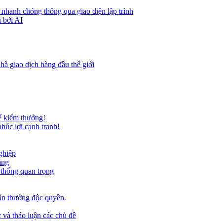
 nhanh chóng thông qua giao diện lập trình
 bởi AI
hà giao dịch hàng đầu thế giới
ể kiếm thưởng!
húc lợi cạnh tranh!
ghiệp
ảng
 thống quan trọng
ần thưởng độc quyền.
 và thảo luận các chủ đề