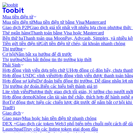
Mua tiền điện tử
Mua tiền điện tử
Mua tiền điện tử bằng Visa/Mastercard
Giao dịch P2P
Giao dịch giá tốt nhất với nhiều lựa chọn phương thức
Thẻ ngân hàng
Thanh toán bằng Visa hoặc Mastercard
Bên thứ ba
Thanh toán qua MoonPay, Advcash, Simplex, và nhiều kê
Tiền gửi tiền điện tử
Gửi tiền điện tử chéo, tài khoản nhanh chóng
Thị trường
Cơ hội
Nắm bắt xu hướng để đi trước
Thị trường
Nắm bắt thông tin thị trường kịp thời
Phái Sinh
Hợp đồng vĩnh viễn dựa trên chữ U
Hợp đồng có đòn bẩy, chưa than
Hợp đồng USDC vĩnh viễn
Hợp đồng vĩnh viễn được thanh toán b
Hợp đồng sự kiện
Dự đoán biến động thị trường. Dễ dàng nhận lợi n
Thị trường dự đoán.
Biến các hiểu biết thành giá trị
Lite vĩnh viễn
Phương thức giao dịch tối giản, lý tưởng cho người mới
Hợp đồng demo
Không cần tài sản thế chấp, thích hợp để hành nghề 
Bot
Tự động thực hiện các chiến lược đặt trước để nắm bắt cơ hội khi
TradFi
Giao dịch
Giao ngay
Mua hoặc bán tiền điện tử nhanh chóng
DEX +
Giao dịch các token Web3 phổ biến trên chuỗi một cách dễ d
Launchpad
Truy cập các listing token giai đoạn đầu