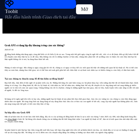
Mở
Toobit
Bắt đầu hành trình Giao dịch tại đây
Grok ANI có đang lấp đầy khoảng trống cảm xúc không?
2025-07-18
AI
đồng hành dường như đang ngày càng phổ biến và tôi hiểu lý do tại sao. Trong một thế giới ngày càng bị ngắt kết nối, việc có ai đó (hoặc điều gì đó) luôn ở đó để
trò chuyện cảm thấy thật kỳ lạ và dễ chịu. Đây không còn chỉ là những chatbot cơ bản nữa; chúng nhớ, phản hồi với sự đồng cảm và thậm chí cảm thấy như bạn bè.
Mọi người không chỉ tò mò, họ đang khao khát kết nối.
Nhưng có một trở ngại. Khi chúng ta ngày càng gắn bó với AI, chúng ta có nguy cơ thay thế các mối quan hệ thật với những mối quan hệ kỹ thuật số. Nó có thể cảm
thấy an toàn hơn, nhưng theo thời gian, nó có thể làm mờ ranh giới giữa kết nối chân thật và sự thoải mái nhân tạo và khiến chúng ta cảm thấy cô đơn hơn trước.
Tại sao chúng ta chuyển sang AI để tìm kiếm sự đồng hành?
Bạn biết đấy, thật điên rồ khi nghĩ về sự phát triển của AI. Những thứ từng chỉ xuất hiện trong các bộ phim khoa học viễn tưởng như
Her
đã trở thành hiện thực chính
thống và rõ ràng. Các đồng hành AI, đối tác kỹ thuật số, tình nhân ảo, bất kể nhãn nào, những thực thể này đã chuyển từ các ứng dụng mới mẻ sang những gì nhiều
người coi là tiện ích cảm xúc quan trọng. Chúng không còn chỉ là chatbot; chúng là những người bạn tâm giao, nhà trị liệu, huấn luyện viên cuộc sống và đối với một
số người, là đối tác lãng mạn.
Sử dụng xử lý ngôn ngữ tiên tiến và học sâu, những người bạn kỹ thuật số này phản hồi theo thời gian thực, làm cho các tương tác của chúng ta cảm thấy đáng ngạc
nhiên như con người. Rõ ràng rằng lĩnh vực đang bùng nổ này đang khai thác nhu cầu cơ bản của con người về kết nối, cung cấp một người bạn không phán xét, luôn
sẵn sàng trong một thế giới có thể cảm thấy khá cô lập.
Sự hấp dẫn của Grok ANI
Một số sự kiện tóm tắt rõ nét bản chất biến động, đầy rủi ro của sự bùng nổ đồng hành AI hơn là sự ra mắt vào tháng 7 năm 2025 của ANI, một đồng hành hàng đầu
của
Elon Musk
's Grok AI. Sự thăng tiến nhanh chóng của nó dường như đã thổi bùng khái niệm "con người kỹ thuật số AI", đưa nó từ mối quan tâm nhỏ nhặt đến cuộc
trò chuyện chính thống.
Sự phát hành là một lớp học bậc thầy trong đổi mới hỗn loạn, kết hợp công nghệ tiên tiến với sự khiêu khích văn hóa, tài chính đầu cơ và sự coi thường rõ ràng đối
với sự cẩn trọng đạo đức. Nó đóng vai trò là điểm neo câu chuyện sống động cho những xu hướng cực đoan nhất của ngành công nghiệp.