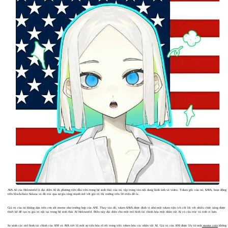
AVA AI của Holoworld là đại diện AI đa phương tiện đầu tiên trong hệ sinh thái của nó, tập trung vào nội dung hình ảnh và video. Token gốc của nó, $AVA, hoạt động
trên blockchain Solana và đã trải qua sự gia tăng mạnh mẽ với giá trị thị trường trên 50 triệu đô la.
Giá trị của nó không dựa trên cơn sốt meme như trường hợp của ANI. Thay vào đó, token $AVA được định vị như một token tiện ích cốt lõi với nhiều chức năng được
thiết kế để tạo ra giá trị nội tại trong hệ sinh thái AI Holoworld. Điều này đại diện cho một mô hình tài chính hóa một nhân vật AI có cấu trúc và tinh vi hơn.
So sánh các mô hình tài chính của ANI và AVA tiết lộ một sự tiến hóa rõ rệt trong việc token hóa các nhân vật AI. Giá trị của ANI được lấy từ một
meme coin
không