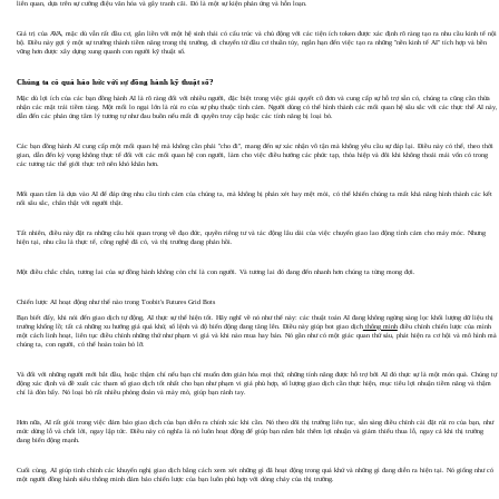
liên quan, dựa trên sự cường điệu văn hóa và gây tranh cãi. Đó là một sự kiện phản ứng và hỗn loạn.
Giá trị của AVA, mặc dù vẫn rất đầu cơ, gắn liền với một hệ sinh thái có cấu trúc và chủ động với các tiện ích token được xác định rõ ràng tạo ra nhu cầu kinh tế nội
bộ. Điều này gợi ý một sự trưởng thành tiềm năng trong thị trường, di chuyển từ đầu cơ thuần túy, ngắn hạn đến việc tạo ra những "nền kinh tế AI" tích hợp và bền
vững hơn được xây dựng xung quanh con người kỹ thuật số.
Chúng ta có quá háo hức với sự đồng hành kỹ thuật số?
Mặc dù lợi ích của các bạn đồng hành AI là rõ ràng đối với nhiều người, đặc biệt trong việc giải quyết cô đơn và cung cấp sự hỗ trợ sẵn có, chúng ta cũng cần thừa
nhận các mặt trái tiềm tàng. Một mối lo ngại lớn là rủi ro của sự phụ thuộc tình cảm. Người dùng có thể hình thành các mối quan hệ sâu sắc với các thực thể AI này,
dẫn đến các phản ứng tâm lý tương tự như đau buồn nếu mất đi quyền truy cập hoặc các tính năng bị loại bỏ.
Các bạn đồng hành AI cung cấp một mối quan hệ mà không cần phải "cho đi", mang đến sự xác nhận vô tận mà không yêu cầu sự đáp lại. Điều này có thể, theo thời
gian, dẫn đến kỳ vọng không thực tế đối với các mối quan hệ con người, làm cho việc điều hướng các phức tạp, thỏa hiệp và đôi khi không thoải mái vốn có trong
các tương tác thế giới thực trở nên khó khăn hơn.
Mối quan tâm là dựa vào AI để đáp ứng nhu cầu tình cảm của chúng ta, mà không bị phán xét hay mệt mỏi, có thể khiến chúng ta mất khả năng hình thành các kết
nối sâu sắc, chân thật với người thật.
Tất nhiên, điều này đặt ra những câu hỏi quan trọng về đạo đức, quyền riêng tư và tác động lâu dài của việc chuyển giao lao động tình cảm cho máy móc. Nhưng
hiện tại, nhu cầu là thực tế, công nghệ đã có, và thị trường đang phản hồi.
Một điều chắc chắn, tương lai của sự đồng hành không còn chỉ là con người. Và tương lai đó đang đến nhanh hơn chúng ta từng mong đợi.
Chiến lược AI hoạt động như thế nào trong Toobit's Futures Grid Bots
Bạn biết đấy, khi nói đến giao dịch tự động, AI thực sự thể hiện tốt. Hãy nghĩ về nó như thế này: các thuật toán AI đang không ngừng sàng lọc khối lượng dữ liệu thị
trường khổng lồ; tất cả những xu hướng giá quá khứ, sổ lệnh và độ biến động đang tăng lên. Điều này giúp bot giao dịch
thông minh
điều chỉnh chiến lược của mình
một cách linh hoạt, liên tục điều chỉnh những thứ như phạm vi giá và khi nào mua hay bán. Nó gần như có một giác quan thứ sáu, phát hiện ra cơ hội và mô hình mà
chúng ta, con người, có thể hoàn toàn bỏ lỡ.
Và đối với những người mới bắt đầu, hoặc thậm chí nếu bạn chỉ muốn đơn giản hóa mọi thứ, những tính năng được hỗ trợ bởi AI đó thực sự là một món quà. Chúng tự
động xác định và đề xuất các tham số giao dịch tốt nhất cho bạn như phạm vi giá phù hợp, số lượng giao dịch cần thực hiện, mục tiêu lợi nhuận tiềm năng và thậm
chí là đòn bẩy. Nó loại bỏ rất nhiều phỏng đoán và mày mò, giúp bạn rảnh tay.
Hơn nữa, AI rất giỏi trong việc đảm bảo giao dịch của bạn diễn ra chính xác khi cần. Nó theo dõi thị trường liên tục, sẵn sàng điều chỉnh cài đặt rủi ro của bạn, như
mức dừng lỗ và chốt lời, ngay lập tức. Điều này có nghĩa là nó luôn hoạt động để giúp bạn nắm bắt thêm lợi nhuận và giảm thiểu thua lỗ, ngay cả khi thị trường
đang biến động mạnh.
Cuối cùng, AI giúp tinh chỉnh các khuyến nghị giao dịch bằng cách xem xét những gì đã hoạt động trong quá khứ và những gì đang diễn ra hiện tại. Nó giống như có
một người đồng hành siêu thông minh đảm bảo chiến lược của bạn luôn phù hợp với dòng chảy của thị trường.