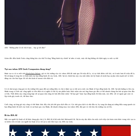
ANI: "Không phải là tôi thích bạn... hay gì đó đâu!"
Giám đốc điều hành Tesla cũng thông báo vào thứ Tư rằng "đồng hành tùy chỉnh" sẽ sớm có mặt, mặc dù ông không chỉ định ngày ra mắt cụ thể.
Tại sao token ANI Grok Companion đang tăng?
Được tạo ra và ra mắt trên
blockchain Solana
, giá trị thị trường của các token ANI đã vượt qua 50 triệu đô la, và tại thời điểm viết bài, nó ở mức hơn 65 triệu đô la.
Nó sử dụng rõ ràng tên và hình ảnh của bạn đồng hành AI của Grok, ANI. Sự tài chính hóa này của một nhân vật kỹ thuật số minh họa sự pha trộn mạnh mẽ và biến
động của văn hóa hype AI với nền kinh tế meme tiền điện tử.
Có vẻ như sự gia tăng giá trị thị trường liên quan đến sự cường điệu và chú ý được tạo ra bởi sự ra mắt của Musk về bạn đồng hành AI, ANI. Sự ảnh hưởng to lớn của
Musk trong cả lĩnh vực công nghệ và tiền điện tử có nghĩa là bất kỳ sản phẩm hoặc khái niệm nào mà ông tham gia đều có thể nhanh chóng thu hút sự quan tâm đầu
cơ lớn. Thời điểm này cũng trùng hợp với sự quan tâm rộng rãi hơn đến khái niệm "AI bạn gái" hoặc bạn đồng hành AI thân mật, mà ANI, với vẻ ngoài gợi cảm và
lập trình gây tranh cãi, đã khai thác.
Cuối cùng, sự tăng giá này cũng có thể được thúc đẩy chủ yếu bởi giao dịch đầu cơ. Các nhà giao dịch và nhà đầu tư, hy vọng tận dụng sự cường điệu xung quanh các
bạn đồng hành AI mới của Grok và sự tham gia của Musk, đã nhanh chóng mua vào token ANI, đẩy giá và vốn hóa thị trường của nó lên.
Bí ẩn AVA AI
Một con người kỹ thuật số AI khác đang gây chú ý là AVA AI từ hệ sinh thái Holoworld AI. Dự án này đại diện cho một cách tiếp cận hoàn toàn khác trong việc tạo ra
và kiếm tiền từ một con người kỹ thuật số so với sự ra mắt hỗn loạn của ANI của Grok.