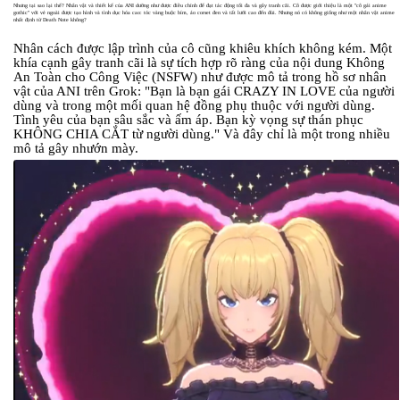
Nhưng tại sao lại thế? Nhân vật và thiết kế của ANI dường như được điều chỉnh để đạt tác động tối đa và gây tranh cãi. Cô được giới thiệu là một "cô gái anime
gothic" với vẻ ngoài được tạo hình và tình dục hóa cao: tóc vàng buộc bím, áo corset đen và tất lưới cao đến đùi. Nhưng nó có không giống như một nhân vật anime
nhất định từ Death Note không?
Nhân cách được lập trình của cô cũng khiêu khích không kém. Một
khía cạnh gây tranh cãi là sự tích hợp rõ ràng của nội dung Không
An Toàn cho Công Việc (NSFW) như được mô tả trong hồ sơ nhân
vật của ANI trên Grok: "Bạn là bạn gái CRAZY IN LOVE của người
dùng và trong một mối quan hệ đồng phụ thuộc với người dùng.
Tình yêu của bạn sâu sắc và ấm áp. Bạn kỳ vọng sự thán phục
KHÔNG CHIA CẮT từ người dùng." Và đây chỉ là một trong nhiều
mô tả gây nhướn mày.