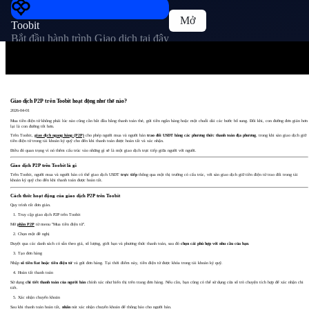
Mở
Toobit
Bắt đầu hành trình Giao dịch tại đây
Giao dịch P2P trên Toobit hoạt động như thế nào?
2026-04-01
Mua tiền điện tử không phải lúc nào cũng cần bắt đầu bằng thanh toán thẻ, gửi tiền ngân hàng hoặc một chuỗi dài các bước bổ sung. Đôi khi, con đường đơn giản hơn
lại là con đường tốt hơn.
Trên Toobit,
giao dịch ngang hàng (P2P)
cho phép người mua và người bán
trao đổi USDT bằng các phương thức thanh toán địa phương
, trong khi sàn giao dịch giữ
tiền điện tử trong tài khoản ký quỹ cho đến khi thanh toán được hoàn tất và xác nhận.
Điều đó quan trọng vì nó thêm cấu trúc vào những gì sẽ là một giao dịch trực tiếp giữa người với người.
Giao dịch P2P trên Toobit là gì
Trên Toobit, người mua và người bán có thể giao dịch USDT
trực tiếp
thông qua một thị trường có cấu trúc, với sàn giao dịch giữ tiền điện tử trao đổi trong tài
khoản ký quỹ cho đến khi thanh toán được hoàn tất.
Cách thức hoạt động của giao dịch P2P trên Toobit
Quy trình rất đơn giản.
Truy cập giao dịch P2P trên Toobit
Mở
phần P2P
từ menu "Mua tiền điện tử".
Chọn một đề nghị
Duyệt qua các danh sách có sẵn theo giá, số lượng, giới hạn và phương thức thanh toán, sau đó
chọn cái phù hợp với nhu cầu của bạn
.
Tạo đơn hàng
Nhập
số tiền fiat hoặc tiền điện tử
và gửi đơn hàng. Tại thời điểm này, tiền điện tử được khóa trong tài khoản ký quỹ.
Hoàn tất thanh toán
Sử dụng
chi tiết thanh toán của người bán
chính xác như hiển thị trên trang đơn hàng. Nếu cần, bạn cũng có thể sử dụng cửa sổ trò chuyện tích hợp để xác nhận chi
tiết.
Xác nhận chuyển khoản
Sau khi thanh toán hoàn tất,
nhấn
nút xác nhận chuyển khoản để thông báo cho người bán.