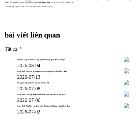
hàng. Tài sản của bạn sẽ xuất hiện trong
Tài khoản Spot
khi giao dịch được hoàn tất.
Chúc mừng, bạn đã biết cách mua tiền điện tử trên Toobit!
bài viết liên quan
Tất cả
Chuyển sang Toobit và tăng phần thưởng giao dịch của bạn
2026-08-04
Giao dịch AI thực sự thân thiện với người mới bắt đầu chứ?
2026-07-13
Tìm giao dịch nhanh hơn với Toobit AI
2026-07-08
Giao dịch rõ ràng hơn với biểu đồ TradingView trên Toobit
2026-07-06
Giao dịch đòn bẩy cao hơn trên Toobit mà không cần phỏng đoán
2026-07-02