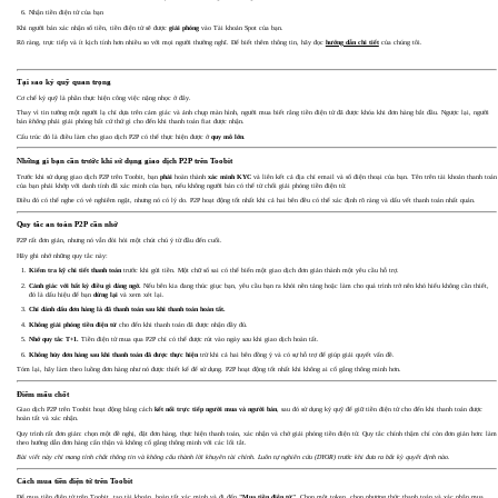
Nhận tiền điện tử của bạn
Khi người bán xác nhận số tiền, tiền điện tử sẽ được
giải phóng
vào Tài khoản Spot của bạn.
Rõ ràng, trực tiếp và ít kịch tính hơn nhiều so với mọi người thường nghĩ. Để biết thêm thông tin, hãy đọc
hướng dẫn chi tiết
của chúng tôi.
Tại sao ký quỹ quan trọng
Cơ chế ký quỹ là phần thực hiện công việc nặng nhọc ở đây.
Thay vì tin tưởng một người lạ chỉ dựa trên cảm giác và ảnh chụp màn hình, người mua biết rằng tiền điện tử đã được khóa khi đơn hàng bắt đầu. Ngược lại, người
bán
không
phải giải phóng bất cứ thứ gì cho đến khi thanh toán fiat được nhận.
Cấu trúc đó là điều làm cho giao dịch P2P có thể thực hiện được ở
quy mô lớn
.
Những gì bạn cần trước khi sử dụng giao dịch P2P trên Toobit
Trước khi sử dụng giao dịch P2P trên Toobit, bạn
phải
hoàn thành
xác minh KYC
và liên kết cả địa chỉ email và số điện thoại của bạn. Tên trên tài khoản thanh toán
của bạn phải khớp với danh tính đã xác minh của bạn, nếu không người bán có thể từ chối giải phóng tiền điện tử.
Điều đó có thể nghe có vẻ nghiêm ngặt, nhưng nó có lý do. P2P hoạt động tốt nhất khi cả hai bên đều có thể xác định rõ ràng và dấu vết thanh toán nhất quán.
Quy tắc an toàn P2P cần nhớ
P2P rất đơn giản, nhưng nó vẫn đòi hỏi một chút chú ý từ đầu đến cuối.
Hãy ghi nhớ những quy tắc này:
Kiểm tra kỹ chi tiết thanh toán
trước khi gửi tiền. Một chữ số sai có thể biến một giao dịch đơn giản thành một yêu cầu hỗ trợ.
Cảnh giác với bất kỳ điều gì đáng ngờ.
Nếu bên kia đang thúc giục bạn, yêu cầu bạn ra khỏi nền tảng hoặc làm cho quá trình trở nên khó hiểu không cần thiết,
đó là dấu hiệu để bạn
dừng lại
và xem xét lại.
Chỉ đánh dấu đơn hàng là đã thanh toán sau khi thanh toán hoàn tất.
Không giải phóng tiền điện tử
cho đến khi thanh toán đã được nhận đầy đủ.
Nhớ quy tắc T+1.
Tiền điện tử mua qua P2P chỉ có thể được rút vào ngày
sau
khi giao dịch hoàn tất.
Không hủy đơn hàng sau khi thanh toán đã được thực hiện
trừ khi cả hai bên đồng ý và có sự hỗ trợ để giúp giải quyết vấn đề.
Tóm lại, hãy làm theo luồng đơn hàng như nó được thiết kế để sử dụng. P2P hoạt động tốt nhất khi không ai cố gắng thông minh hơn.
Điểm mấu chốt
Giao dịch P2P trên Toobit hoạt động bằng cách
kết nối trực tiếp người mua và người bán
, sau đó sử dụng ký quỹ để giữ tiền điện tử cho đến khi thanh toán được
hoàn tất và xác nhận.
Quy trình rất đơn giản: chọn một đề nghị, đặt đơn hàng, thực hiện thanh toán, xác nhận và chờ giải phóng tiền điện tử. Quy tắc chính thậm chí còn đơn giản hơn: làm
theo hướng dẫn đơn hàng cẩn thận và không cố gắng thông minh với các lối tắt.
Bài viết này chỉ mang tính chất thông tin và không cấu thành lời khuyên tài chính. Luôn tự nghiên cứu (DYOR) trước khi đưa ra bất kỳ quyết định nào.
Cách mua tiền điện tử trên Toobit
Để mua tiền điện tử trên
Toobit
, tạo tài khoản, hoàn tất xác minh và đi đến
"
M
ua
t
iền điện tử"
. Chọn một token, chọn phương thức thanh toán và xác nhận mua