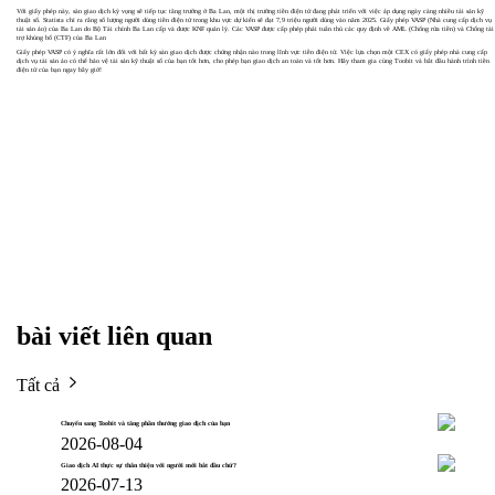
Với giấy phép này, sàn giao dịch kỳ vọng sẽ tiếp tục tăng trưởng ở Ba Lan, một thị trường tiền điện tử đang phát triển với việc áp dụng ngày càng nhiều tài sản kỹ
thuật số. Statista chỉ ra rằng số lượng người dùng tiền điện tử trong khu vực dự kiến ​​sẽ đạt 7,9 triệu người dùng vào năm 2025. Giấy phép VASP (Nhà cung cấp dịch vụ
tài sản ảo) của Ba Lan do Bộ Tài chính Ba Lan cấp và được KNF quản lý. Các VASP được cấp phép phải tuân thủ các quy định về AML (Chống rửa tiền) và Chống tài
trợ khủng bố (CTF) của Ba Lan
Giấy phép VASP có ý nghĩa rất lớn đối với bất kỳ sàn giao dịch được chứng nhận nào trong lĩnh vực tiền điện tử. Việc lựa chọn một CEX có giấy phép nhà cung cấp
dịch vụ tài sản ảo có thể bảo vệ tài sản kỹ thuật số của bạn tốt hơn, cho phép bạn giao dịch an toàn và tốt hơn. Hãy tham gia cùng Toobit và bắt đầu hành trình tiền
điện tử của bạn ngay bây giờ!
bài viết liên quan
Tất cả
Chuyển sang Toobit và tăng phần thưởng giao dịch của bạn
2026-08-04
Giao dịch AI thực sự thân thiện với người mới bắt đầu chứ?
2026-07-13