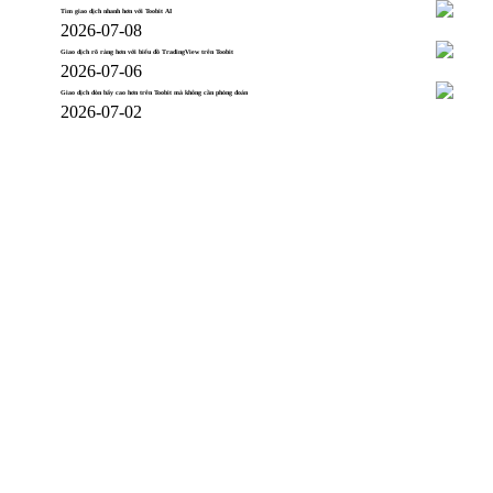
Tìm giao dịch nhanh hơn với Toobit AI
2026-07-08
Giao dịch rõ ràng hơn với biểu đồ TradingView trên Toobit
2026-07-06
Giao dịch đòn bẩy cao hơn trên Toobit mà không cần phỏng đoán
2026-07-02