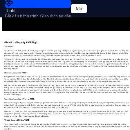
Mở
Toobit
Bắt đầu hành trình Giao dịch tại đây
Giải thích: Giấy phép VASP là gì?
2026-06-30
Vào tháng 3 năm 2025, Toobit đã thành công trong việc bảo đảm giấy phép VASP (Nhà cung cấp dịch vụ tài sản ảo) từ Cơ quan giám sát tài chính Ba Lan, đồng thời
đánh dấu một bước ngoặt quan trọng khi nền tảng này mở đường cho thị trường châu Âu. Là một phần trong quá trình đăng ký, Toobit đã được đánh giá về các biện
pháp chống rửa tiền và quy trình hiểu biết khách hàng, cả hai đều hiện đang tuân thủ các tiêu chuẩn tài chính mới nhất của EU.
Trên thực tế, việc làm việc với tài sản tiền điện tử đang ngày càng trở nên phổ biến trong các công ty tài chính. Sau khi bị coi là một tài sản rủi ro, tiền điện tử đã
trở thành một lợi thế cạnh tranh để phát triển một doanh nghiệp thành công. Tuy nhiên, với khả năng tiếp cận dễ dàng này, nhiều quy định hơn đang có hiệu lực để
thiết lập các quy tắc của trò chơi và đảm bảo hội nhập kinh tế và bảo vệ nhà đầu tư. Cũng giống như giấy phép giao dịch cổ phiếu và ngoại hối mà các nhà môi giới
phải có, giấy phép VASP rất cần thiết để cung cấp các dịch vụ tài chính liên quan đến tiền tệ dựa trên blockchain. Vậy, giấy phép
VASP
chính xác là gì? Chúng ta
hãy cùng xem xét.
Hiểu về Giấy phép VASP
Giấy phép Nhà cung cấp dịch vụ tài sản ảo là giấy phép tài chính dành cho các nhà cung cấp dịch vụ cung cấp dịch vụ thanh toán, tiền tệ và lưu ký bằng tiền điện tử
và các loại tiền điện tử khác dựa trên blockchain. Tiền điện tử đã trở thành một phần không thể thiếu của ngành thanh toán và tài chính toàn cầu. Ngày nay, nhiều
công ty chấp nhận thanh toán bằng Bitcoin và sử dụng ví tiền điện tử để thích ứng với các xu hướng gần đây và mang lại trải nghiệm khách hàng đặc biệt.
Hơn nữa, việc cơ quan quản lý tài chính Hoa Kỳ áp dụng các công cụ giao dịch Bitcoin và ETF Ethereum đã tạo điều kiện thuận lợi cho dòng vốn của nhiều nhà đầu
tư tiếp xúc với động lực của thị trường tiền điện tử. Sự tiếp xúc gia tăng này đi kèm với rủi ro thao túng và các hoạt động lừa đảo riêng biệt. Do đó, để tránh gây tổn
hại đến an ninh tài chính, các cơ quan quản lý trên toàn thế giới đã bắt đầu triển khai các yêu cầu của VASP để bảo vệ các nhà đầu tư của họ và thúc đẩy sự tăng
trưởng lành mạnh của tài sản kỹ thuật số. Hiện tại, Châu Âu có số lượng VASP đã đăng ký cao nhất, với hơn 1.500 nhà điều hành vào năm 2024, tiếp theo là Hoa Kỳ,
với hơn 1.000 công ty.
Giao thức tuân thủ KYC và AML
Biết khách hàng của bạn và Chống rửa tiền là các giao thức tiêu chuẩn dành cho các nhà cung cấp dịch vụ tài chính, cho dù bằng tiền điện tử hay thanh toán truyền
thống. Do đó, bất kỳ sàn giao dịch đủ điều kiện nào cũng phải chứng minh các thủ tục KYC đầy đủ để thu thập và phân tích thông tin người dùng, đảm bảo không có
tội phạm tài chính và nhân viên bị đưa vào danh sách đen nào đăng ký trên nền tảng.
Ngoài ra, các chính sách AML yêu cầu thiết lập các tiêu chuẩn giao dịch để phân tích các khoản thanh toán đi và đến và theo dõi mọi bất thường. Chiến lược AML
cũng sẽ bao gồm một kế hoạch giảm thiểu và hành động. Ngoài ra, các nhà cung cấp dịch vụ tài sản ảo đủ điều kiện có xu hướng theo dõi các diễn biến của thị
trường và các thay đổi về luật trong khi thích ứng kịp thời.
Toobit Secured Polish VASP
"Việc có được giấy phép VASP của Ba Lan thể hiện cam kết của chúng tôi trong việc hoạt động trong khuôn khổ được quản lý", Mike Williams, Giám đốc truyền
thông của Toobit cho biết, "Với việc Liên minh châu Âu chuẩn bị triển khai MiCA, cột mốc này đặc biệt quan trọng vì nó giúp chúng tôi đi trước trong việc tuân thủ
quy định".