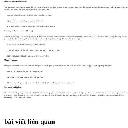
Giao dịch dựa trên tin tức
Vào năm 2025, phản ứng thị trường đối với tin tức sẽ vẫn là một động lực quan trọng của biến động. Các nhà giao dịch có thể hưởng lợi bằng cách cập nhật thông tin
và phản ứng nhanh chóng với các sự kiện lớn, chẳng hạn như:
Các báo cáo dữ liệu kinh tế (ví dụ: GDP, báo cáo việc làm).
Quyết định của ngân hàng trung ương về lãi suất.
Các diễn biến địa chính trị ảnh hưởng đến hàng hóa hoặc tiền tệ.
Giao dịch thuật toán và tự động
Với sự tiến bộ trong AI và học máy, giao dịch thuật toán sẽ chiếm ưu thế trong thị trường hợp đồng tương lai vào năm 2025. Các chiến lược tự động cho phép các nhà
giao dịch thực hiện các quy tắc được xác định trước mà không cần can thiệp thủ công. Lợi ích bao gồm:
Kiểm tra lại các thuật toán để tối ưu hóa hiệu suất.
Thực hiện giao dịch tần suất cao cho việc thực hiện ở mức micro giây.
Giảm thiểu thiên kiến cảm xúc trong việc ra quyết định.
Quản lý rủi ro
Không có chiến lược nào hoàn chỉnh mà không có kế hoạch quản lý rủi ro mạnh mẽ. Để đảm bảo sự bền vững trong giao dịch hợp đồng tương lai:
Đặt mức dừng lỗ và chốt lời cho mỗi giao dịch.
Giới hạn việc sử dụng đòn bẩy để tránh quá mức.
Đa dạng hóa các giao dịch trên nhiều thị trường hoặc tài sản để giảm thiểu rủi ro tổng thể.
Suy nghĩ cuối cùng
Giao dịch hợp đồng tương lai
vào năm 2025 đòi hỏi sự kết hợp giữa các chiến lược cổ điển và đổi mới hiện đại. Bằng cách giữ kỷ luật, tận dụng công nghệ và thích
ứng với điều kiện thị trường, các nhà giao dịch có thể định vị mình để thành công. Hãy nhớ rằng, học hỏi liên tục và quản lý rủi ro hiệu quả là chìa khóa để phát
triển trong thị trường năng động này.
bài viết liên quan