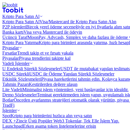
Kripto Para Satın Al
Kripto Para Satın Al
Visa/Mastercard ile Kripto Para Satın Alın
P2P işlemleri
Birçok yerel ödeme seçeneğiyle en iyi fiyatlarla alım sat
Banka kartı
Visa veya Mastercard ile ödeyin
Üçüncü Taraf
MoonPay, Advcash, Simplex ve daha fazlası ile ödeme 
Kripto Para Yatırma
Kripto para birimleri arasında yatırma, hızlı hesap
Piyasalar
Fırsatlar
Trendi takip et ve fırsatı yakala
Piyasalar
Piyasa trendlerini takipte kal
Vadeli İşlemler
U Endeksli Sürekli Sözleşmeler
USDT ile mutabakat yapılan teslimats
USDC Sürekli
USDC ile Ödeme Yapılan Sürekli Sözleşmeler
Etkinlik Sözleşmeleri
Piyasa hareketlerini tahmin edin. Kolayca kazanç
Tahmin Pazarı
Kestirilerden değere ulaşın
Lite Vadeli
Minimalist işlem yöntemleri, yeni başlayanlar için idealdir.
Demo Sözleşmeler
Teminat gerektirmeden işlem yapın, uygulamalı iş
Botlar
Önceden ayarlanmış stratejileri otomatik olarak yürütün, piyasa 
TradFi
İşlemler
Spot
Kripto para birimlerini hızlıca alın veya satın
DEX +
Zincir Üstü Popüler Web3 Tokenlar, Tek Elle İşlem Yap.
Launchpad
Erken aşama token listelemelerine erişin