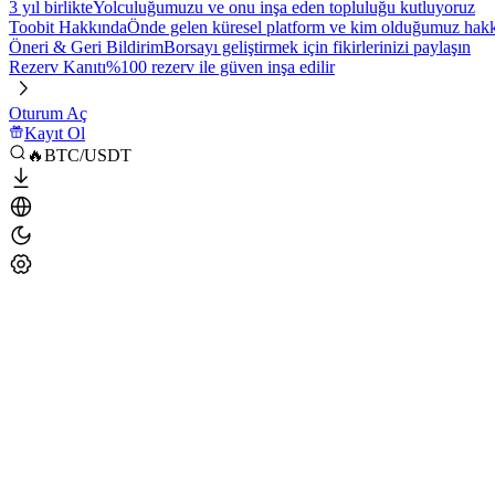
3 yıl birlikte
Yolculuğumuzu ve onu inşa eden topluluğu kutluyoruz
Toobit Hakkında
Önde gelen küresel platform ve kim olduğumuz hakkı
Öneri & Geri Bildirim
Borsayı geliştirmek için fikirlerinizi paylaşın
Rezerv Kanıtı
%100 rezerv ile güven inşa edilir
Oturum Aç
Kayıt Ol
🔥BTC/USDT