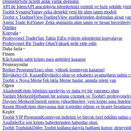
Dönüştür
Sıfır ücretli anlık varlık değişimi
API ile İşlem
API aracılığıyla işlemlerinizi verimli ve hızlı şekilde yür
Toobit Synapse
Yapay zeka destekli yeni bir alım satım modeli
Toobit x TradingView
TradingView grafiklerinden doğrudan al/sat ya
Agent Trade Kit
Yapay Zeka ajanlarını alım satım ve hesap becerileriy
Ödüller
Kopyala
Profesyonel Trader'ları Takip Et
En iyilerin işlemlerini kopyalayın
Profesyonel Bir Trader Olun
Yüksek gelir elde edin
Daha fazla
Finans
Kâr
Anında sabit kripto para getirileri kazanın
Promosyonlar
Broker Programı
Aracı olun, yüksek komisyon kazanın!
Büyükelçi Ol, Kazan
Büyükelçi olun ve rekabetçi avantajların tadını ç
Toobit x Nova.Meme
Tek tıkla Meme başlat, anında işlem yap
Öğren
Akademi
Kripto bilginizi tazeleyin ve daha iyi bir yatırımcı olun
Yardım Merkezi
Herhangi bir sorunu çözmek ve Toobit'i profesyonelce
Duyuru Merkezi
Önemli sistem yükseltmeleri, yeni kripto para listele
Resmi Blog
Kripto dünyasına dair içgörüler edinin ve ticaret fırsatları
Keşfet
Toobit VIP Programı
Komisyon indirimi ve birçok özel ödülün tadını ç
Analizler
En son kripto haberlerinden haberdar olun.
Toobit Topluluk
Diğer Toobit kullanıcılarıyla bağlantı kurun; deneyimle