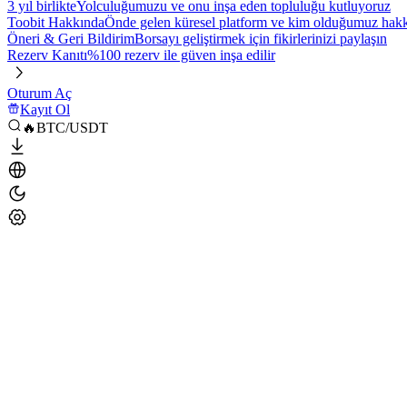
3 yıl birlikte
Yolculuğumuzu ve onu inşa eden topluluğu kutluyoruz
Toobit Hakkında
Önde gelen küresel platform ve kim olduğumuz hakkı
Öneri & Geri Bildirim
Borsayı geliştirmek için fikirlerinizi paylaşın
Rezerv Kanıtı
%100 rezerv ile güven inşa edilir
Oturum Aç
Kayıt Ol
🔥BTC/USDT