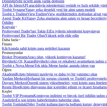
Dönüştür
Sıfır ücretli anlık varlık değişimi
API ile İşlem
API aracılığıyla işlemlerinizi verimli ve hızlı şekilde yür
Toobit Synapse
Yapay zeka destekli yeni bir alım satım modeli
Toobit x TradingView
TradingView grafiklerinden doğrudan al/sat ya
Agent Trade Kit
Yapay Zeka ajanlarını alım satım ve hesap becerileriy
Ödüller
Kopyala
Profesyonel Trader'ları Takip Et
En iyilerin işlemlerini kopyalayın
Profesyonel Bir Trader Olun
Yüksek gelir elde edin
Daha fazla
Finans
Kâr
Anında sabit kripto para getirileri kazanın
Promosyonlar
Broker Programı
Aracı olun, yüksek komisyon kazanın!
Büyükelçi Ol, Kazan
Büyükelçi olun ve rekabetçi avantajların tadını ç
Toobit x Nova.Meme
Tek tıkla Meme başlat, anında işlem yap
Öğren
Akademi
Kripto bilginizi tazeleyin ve daha iyi bir yatırımcı olun
Yardım Merkezi
Herhangi bir sorunu çözmek ve Toobit'i profesyonelce
Duyuru Merkezi
Önemli sistem yükseltmeleri, yeni kripto para listele
Resmi Blog
Kripto dünyasına dair içgörüler edinin ve ticaret fırsatları
Keşfet
Toobit VIP Programı
Komisyon indirimi ve birçok özel ödülün tadını ç
Analizler
En son kripto haberlerinden haberdar olun.
Toobit Topluluk
Diğer Toobit kullanıcılarıyla bağlantı kurun; deneyimle