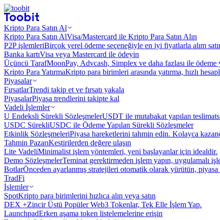
Kripto Para Satın Al
Kripto Para Satın Al
Visa/Mastercard ile Kripto Para Satın Alın
P2P işlemleri
Birçok yerel ödeme seçeneğiyle en iyi fiyatlarla alım sat
Banka kartı
Visa veya Mastercard ile ödeyin
Üçüncü Taraf
MoonPay, Advcash, Simplex ve daha fazlası ile ödeme 
Kripto Para Yatırma
Kripto para birimleri arasında yatırma, hızlı hesap
Piyasalar
Fırsatlar
Trendi takip et ve fırsatı yakala
Piyasalar
Piyasa trendlerini takipte kal
Vadeli İşlemler
U Endeksli Sürekli Sözleşmeler
USDT ile mutabakat yapılan teslimats
USDC Sürekli
USDC ile Ödeme Yapılan Sürekli Sözleşmeler
Etkinlik Sözleşmeleri
Piyasa hareketlerini tahmin edin. Kolayca kazanç
Tahmin Pazarı
Kestirilerden değere ulaşın
Lite Vadeli
Minimalist işlem yöntemleri, yeni başlayanlar için idealdir.
Demo Sözleşmeler
Teminat gerektirmeden işlem yapın, uygulamalı iş
Botlar
Önceden ayarlanmış stratejileri otomatik olarak yürütün, piyasa 
TradFi
İşlemler
Spot
Kripto para birimlerini hızlıca alın veya satın
DEX +
Zincir Üstü Popüler Web3 Tokenlar, Tek Elle İşlem Yap.
Launchpad
Erken aşama token listelemelerine erişin