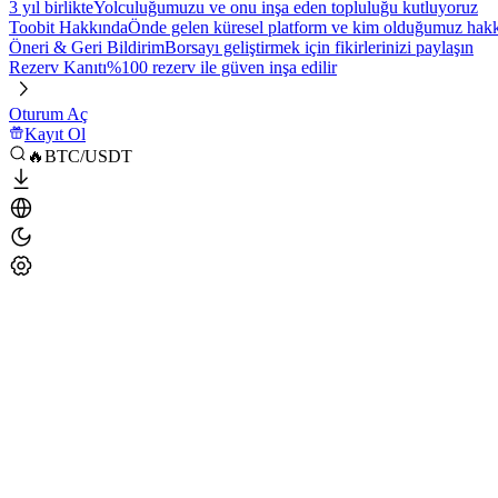
3 yıl birlikte
Yolculuğumuzu ve onu inşa eden topluluğu kutluyoruz
Toobit Hakkında
Önde gelen küresel platform ve kim olduğumuz hakkı
Öneri & Geri Bildirim
Borsayı geliştirmek için fikirlerinizi paylaşın
Rezerv Kanıtı
%100 rezerv ile güven inşa edilir
Oturum Aç
Kayıt Ol
🔥BTC/USDT