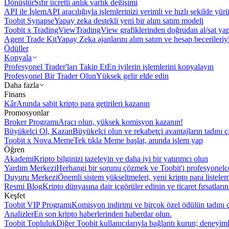
Dönüştür
Sıfır ücretli anlık varlık değişimi
API ile İşlem
API aracılığıyla işlemlerinizi verimli ve hızlı şekilde yür
Toobit Synapse
Yapay zeka destekli yeni bir alım satım modeli
Toobit x TradingView
TradingView grafiklerinden doğrudan al/sat ya
Agent Trade Kit
Yapay Zeka ajanlarını alım satım ve hesap becerileriy
Ödüller
Kopyala
Profesyonel Trader'ları Takip Et
En iyilerin işlemlerini kopyalayın
Profesyonel Bir Trader Olun
Yüksek gelir elde edin
Daha fazla
Finans
Kâr
Anında sabit kripto para getirileri kazanın
Promosyonlar
Broker Programı
Aracı olun, yüksek komisyon kazanın!
Büyükelçi Ol, Kazan
Büyükelçi olun ve rekabetçi avantajların tadını ç
Toobit x Nova.Meme
Tek tıkla Meme başlat, anında işlem yap
Öğren
Akademi
Kripto bilginizi tazeleyin ve daha iyi bir yatırımcı olun
Yardım Merkezi
Herhangi bir sorunu çözmek ve Toobit'i profesyonelce
Duyuru Merkezi
Önemli sistem yükseltmeleri, yeni kripto para listele
Resmi Blog
Kripto dünyasına dair içgörüler edinin ve ticaret fırsatları
Keşfet
Toobit VIP Programı
Komisyon indirimi ve birçok özel ödülün tadını ç
Analizler
En son kripto haberlerinden haberdar olun.
Toobit Topluluk
Diğer Toobit kullanıcılarıyla bağlantı kurun; deneyimle