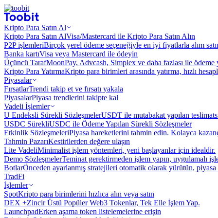
Kripto Para Satın Al
Kripto Para Satın Al
Visa/Mastercard ile Kripto Para Satın Alın
P2P işlemleri
Birçok yerel ödeme seçeneğiyle en iyi fiyatlarla alım sat
Banka kartı
Visa veya Mastercard ile ödeyin
Üçüncü Taraf
MoonPay, Advcash, Simplex ve daha fazlası ile ödeme 
Kripto Para Yatırma
Kripto para birimleri arasında yatırma, hızlı hesap
Piyasalar
Fırsatlar
Trendi takip et ve fırsatı yakala
Piyasalar
Piyasa trendlerini takipte kal
Vadeli İşlemler
U Endeksli Sürekli Sözleşmeler
USDT ile mutabakat yapılan teslimats
USDC Sürekli
USDC ile Ödeme Yapılan Sürekli Sözleşmeler
Etkinlik Sözleşmeleri
Piyasa hareketlerini tahmin edin. Kolayca kazanç
Tahmin Pazarı
Kestirilerden değere ulaşın
Lite Vadeli
Minimalist işlem yöntemleri, yeni başlayanlar için idealdir.
Demo Sözleşmeler
Teminat gerektirmeden işlem yapın, uygulamalı iş
Botlar
Önceden ayarlanmış stratejileri otomatik olarak yürütün, piyasa 
TradFi
İşlemler
Spot
Kripto para birimlerini hızlıca alın veya satın
DEX +
Zincir Üstü Popüler Web3 Tokenlar, Tek Elle İşlem Yap.
Launchpad
Erken aşama token listelemelerine erişin