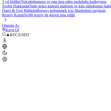
3 yıl birlikte
Yolculuğumuzu ve onu inşa eden topluluğu kutluyoruz
Toobit Hakkında
Önde gelen küresel platform ve kim olduğumuz hakkı
Öneri & Geri Bildirim
Borsayı geliştirmek için fikirlerinizi paylaşın
Rezerv Kanıtı
%100 rezerv ile güven inşa edilir
Oturum Aç
Kayıt Ol
🔥BTC/USDT