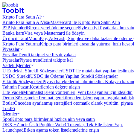
Kripto Para Satın Al
Kripto Para Satın Al
Visa/Mastercard ile Kripto Para Satın Alın
P2P işlemleri
Birçok yerel ödeme seçeneğiyle en iyi fiyatlarla alım sat
Banka kartı
Visa veya Mastercard ile ödeyin
Üçüncü Taraf
MoonPay, Advcash, Simplex ve daha fazlası ile ödeme 
Kripto Para Yatırma
Kripto para birimleri arasında yatırma, hızlı hesap
Piyasalar
Fırsatlar
Trendi takip et ve fırsatı yakala
Piyasalar
Piyasa trendlerini takipte kal
Vadeli İşlemler
U Endeksli Sürekli Sözleşmeler
USDT ile mutabakat yapılan teslimats
USDC Sürekli
USDC ile Ödeme Yapılan Sürekli Sözleşmeler
Etkinlik Sözleşmeleri
Piyasa hareketlerini tahmin edin. Kolayca kazanç
Tahmin Pazarı
Kestirilerden değere ulaşın
Lite Vadeli
Minimalist işlem yöntemleri, yeni başlayanlar için idealdir.
Demo Sözleşmeler
Teminat gerektirmeden işlem yapın, uygulamalı iş
Botlar
Önceden ayarlanmış stratejileri otomatik olarak yürütün, piyasa 
TradFi
İşlemler
Spot
Kripto para birimlerini hızlıca alın veya satın
DEX +
Zincir Üstü Popüler Web3 Tokenlar, Tek Elle İşlem Yap.
Launchpad
Erken aşama token listelemelerine erişin