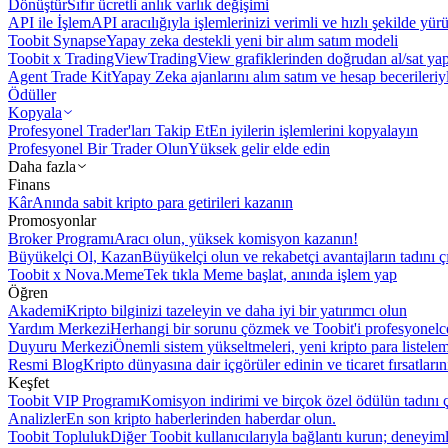
Dönüştür
Sıfır ücretli anlık varlık değişimi
API ile İşlem
API aracılığıyla işlemlerinizi verimli ve hızlı şekilde yür
Toobit Synapse
Yapay zeka destekli yeni bir alım satım modeli
Toobit x TradingView
TradingView grafiklerinden doğrudan al/sat ya
Agent Trade Kit
Yapay Zeka ajanlarını alım satım ve hesap becerileriy
Ödüller
Kopyala
Profesyonel Trader'ları Takip Et
En iyilerin işlemlerini kopyalayın
Profesyonel Bir Trader Olun
Yüksek gelir elde edin
Daha fazla
Finans
Kâr
Anında sabit kripto para getirileri kazanın
Promosyonlar
Broker Programı
Aracı olun, yüksek komisyon kazanın!
Büyükelçi Ol, Kazan
Büyükelçi olun ve rekabetçi avantajların tadını ç
Toobit x Nova.Meme
Tek tıkla Meme başlat, anında işlem yap
Öğren
Akademi
Kripto bilginizi tazeleyin ve daha iyi bir yatırımcı olun
Yardım Merkezi
Herhangi bir sorunu çözmek ve Toobit'i profesyonelce
Duyuru Merkezi
Önemli sistem yükseltmeleri, yeni kripto para listele
Resmi Blog
Kripto dünyasına dair içgörüler edinin ve ticaret fırsatları
Keşfet
Toobit VIP Programı
Komisyon indirimi ve birçok özel ödülün tadını ç
Analizler
En son kripto haberlerinden haberdar olun.
Toobit Topluluk
Diğer Toobit kullanıcılarıyla bağlantı kurun; deneyimle