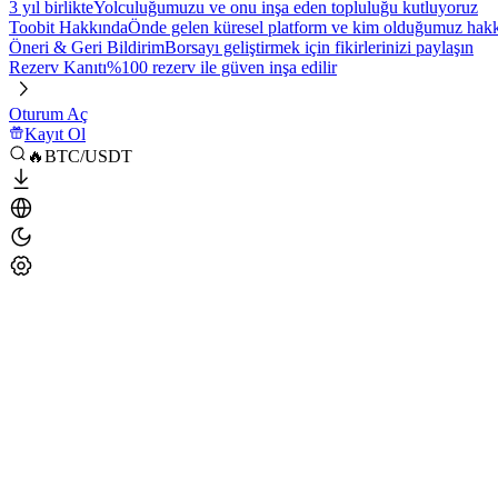
3 yıl birlikte
Yolculuğumuzu ve onu inşa eden topluluğu kutluyoruz
Toobit Hakkında
Önde gelen küresel platform ve kim olduğumuz hakkı
Öneri & Geri Bildirim
Borsayı geliştirmek için fikirlerinizi paylaşın
Rezerv Kanıtı
%100 rezerv ile güven inşa edilir
Oturum Aç
Kayıt Ol
🔥BTC/USDT