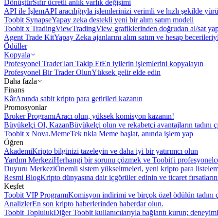
Dönüştür
Sıfır ücretli anlık varlık değişimi
API ile İşlem
API aracılığıyla işlemlerinizi verimli ve hızlı şekilde yür
Toobit Synapse
Yapay zeka destekli yeni bir alım satım modeli
Toobit x TradingView
TradingView grafiklerinden doğrudan al/sat ya
Agent Trade Kit
Yapay Zeka ajanlarını alım satım ve hesap becerileriy
Ödüller
Kopyala
Profesyonel Trader'ları Takip Et
En iyilerin işlemlerini kopyalayın
Profesyonel Bir Trader Olun
Yüksek gelir elde edin
Daha fazla
Finans
Kâr
Anında sabit kripto para getirileri kazanın
Promosyonlar
Broker Programı
Aracı olun, yüksek komisyon kazanın!
Büyükelçi Ol, Kazan
Büyükelçi olun ve rekabetçi avantajların tadını ç
Toobit x Nova.Meme
Tek tıkla Meme başlat, anında işlem yap
Öğren
Akademi
Kripto bilginizi tazeleyin ve daha iyi bir yatırımcı olun
Yardım Merkezi
Herhangi bir sorunu çözmek ve Toobit'i profesyonelce
Duyuru Merkezi
Önemli sistem yükseltmeleri, yeni kripto para listele
Resmi Blog
Kripto dünyasına dair içgörüler edinin ve ticaret fırsatları
Keşfet
Toobit VIP Programı
Komisyon indirimi ve birçok özel ödülün tadını ç
Analizler
En son kripto haberlerinden haberdar olun.
Toobit Topluluk
Diğer Toobit kullanıcılarıyla bağlantı kurun; deneyimle