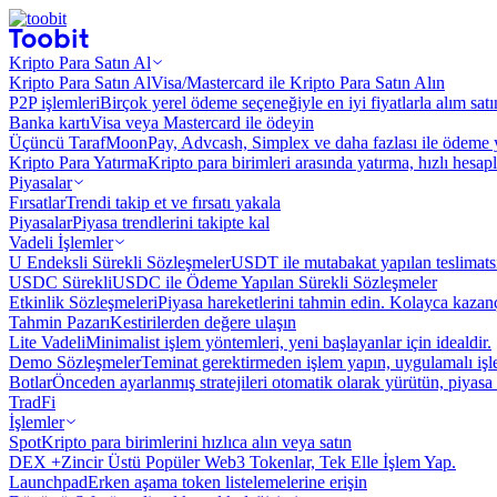
Kripto Para Satın Al
Kripto Para Satın Al
Visa/Mastercard ile Kripto Para Satın Alın
P2P işlemleri
Birçok yerel ödeme seçeneğiyle en iyi fiyatlarla alım sat
Banka kartı
Visa veya Mastercard ile ödeyin
Üçüncü Taraf
MoonPay, Advcash, Simplex ve daha fazlası ile ödeme 
Kripto Para Yatırma
Kripto para birimleri arasında yatırma, hızlı hesap
Piyasalar
Fırsatlar
Trendi takip et ve fırsatı yakala
Piyasalar
Piyasa trendlerini takipte kal
Vadeli İşlemler
U Endeksli Sürekli Sözleşmeler
USDT ile mutabakat yapılan teslimats
USDC Sürekli
USDC ile Ödeme Yapılan Sürekli Sözleşmeler
Etkinlik Sözleşmeleri
Piyasa hareketlerini tahmin edin. Kolayca kazanç
Tahmin Pazarı
Kestirilerden değere ulaşın
Lite Vadeli
Minimalist işlem yöntemleri, yeni başlayanlar için idealdir.
Demo Sözleşmeler
Teminat gerektirmeden işlem yapın, uygulamalı iş
Botlar
Önceden ayarlanmış stratejileri otomatik olarak yürütün, piyasa 
TradFi
İşlemler
Spot
Kripto para birimlerini hızlıca alın veya satın
DEX +
Zincir Üstü Popüler Web3 Tokenlar, Tek Elle İşlem Yap.
Launchpad
Erken aşama token listelemelerine erişin