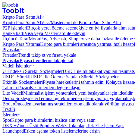
Kripto Para Satın Al
Kripto Para Satın Al
Visa/Mastercard ile Kripto Para Satın Alın
P2P işlemleri
Birçok yerel ödeme seçeneğiyle en iyi fiyatlarla alım sat
Banka kartı
Visa veya Mastercard ile ödeyin
Üçüncü Taraf
MoonPay, Advcash, Simplex ve daha fazlası ile ödeme 
Kripto Para Yatırma
Kripto para birimleri arasında yatırma, hızlı hesap
Piyasalar
Fırsatlar
Trendi takip et ve fırsatı yakala
Piyasalar
Piyasa trendlerini takipte kal
Vadeli İşlemler
U Endeksli Sürekli Sözleşmeler
USDT ile mutabakat yapılan teslimats
USDC Sürekli
USDC ile Ödeme Yapılan Sürekli Sözleşmeler
Etkinlik Sözleşmeleri
Piyasa hareketlerini tahmin edin. Kolayca kazanç
Tahmin Pazarı
Kestirilerden değere ulaşın
Lite Vadeli
Minimalist işlem yöntemleri, yeni başlayanlar için idealdir.
Demo Sözleşmeler
Teminat gerektirmeden işlem yapın, uygulamalı iş
Botlar
Önceden ayarlanmış stratejileri otomatik olarak yürütün, piyasa 
TradFi
İşlemler
Spot
Kripto para birimlerini hızlıca alın veya satın
DEX +
Zincir Üstü Popüler Web3 Tokenlar, Tek Elle İşlem Yap.
Launchpad
Erken aşama token listelemelerine erişin