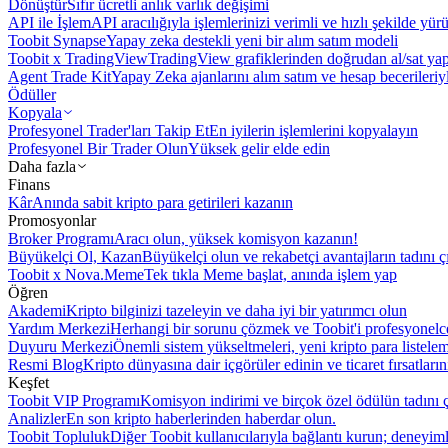
Dönüştür
Sıfır ücretli anlık varlık değişimi
API ile İşlem
API aracılığıyla işlemlerinizi verimli ve hızlı şekilde yür
Toobit Synapse
Yapay zeka destekli yeni bir alım satım modeli
Toobit x TradingView
TradingView grafiklerinden doğrudan al/sat ya
Agent Trade Kit
Yapay Zeka ajanlarını alım satım ve hesap becerileriy
Ödüller
Kopyala
Profesyonel Trader'ları Takip Et
En iyilerin işlemlerini kopyalayın
Profesyonel Bir Trader Olun
Yüksek gelir elde edin
Daha fazla
Finans
Kâr
Anında sabit kripto para getirileri kazanın
Promosyonlar
Broker Programı
Aracı olun, yüksek komisyon kazanın!
Büyükelçi Ol, Kazan
Büyükelçi olun ve rekabetçi avantajların tadını ç
Toobit x Nova.Meme
Tek tıkla Meme başlat, anında işlem yap
Öğren
Akademi
Kripto bilginizi tazeleyin ve daha iyi bir yatırımcı olun
Yardım Merkezi
Herhangi bir sorunu çözmek ve Toobit'i profesyonelce
Duyuru Merkezi
Önemli sistem yükseltmeleri, yeni kripto para listele
Resmi Blog
Kripto dünyasına dair içgörüler edinin ve ticaret fırsatları
Keşfet
Toobit VIP Programı
Komisyon indirimi ve birçok özel ödülün tadını ç
Analizler
En son kripto haberlerinden haberdar olun.
Toobit Topluluk
Diğer Toobit kullanıcılarıyla bağlantı kurun; deneyimle