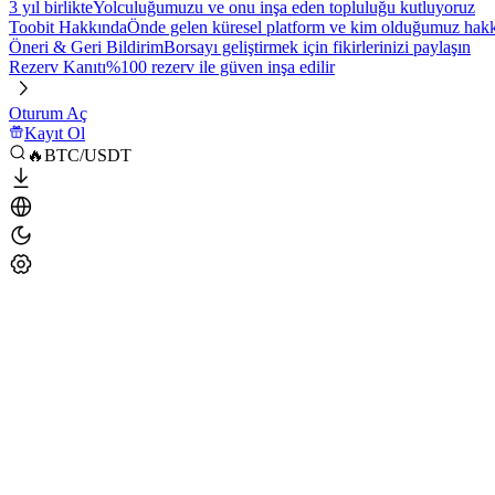
3 yıl birlikte
Yolculuğumuzu ve onu inşa eden topluluğu kutluyoruz
Toobit Hakkında
Önde gelen küresel platform ve kim olduğumuz hakkı
Öneri & Geri Bildirim
Borsayı geliştirmek için fikirlerinizi paylaşın
Rezerv Kanıtı
%100 rezerv ile güven inşa edilir
Oturum Aç
Kayıt Ol
🔥BTC/USDT