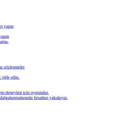
ım yapın
yapın
lama.
ız sözleşmeler
 elde edin.
lem deneyimi için uygundur.
dalgalanmalarında fırsatları yakalayın.