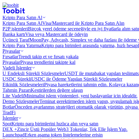
Kripto Para Satın Al
Kripto Para Satın Al
Visa/Mastercard ile Kripto Para Satın Alın
P2P işlemleri
Birçok yerel ödeme seçeneğiyle en iyi fiyatlarla alım sat
Banka kartı
Visa veya Mastercard ile ödeyin
Üçüncü Taraf
MoonPay, Advcash, Simplex ve daha fazlası ile ödeme 
Kripto Para Yatırma
Kripto para birimleri arasında yatırma, hızlı hesap
Piyasalar
Fırsatlar
Trendi takip et ve fırsatı yakala
Piyasalar
Piyasa trendlerini takipte kal
Vadeli İşlemler
U Endeksli Sürekli Sözleşmeler
USDT ile mutabakat yapılan teslimats
USDC Sürekli
USDC ile Ödeme Yapılan Sürekli Sözleşmeler
Etkinlik Sözleşmeleri
Piyasa hareketlerini tahmin edin. Kolayca kazanç
Tahmin Pazarı
Kestirilerden değere ulaşın
Lite Vadeli
Minimalist işlem yöntemleri, yeni başlayanlar için idealdir.
Demo Sözleşmeler
Teminat gerektirmeden işlem yapın, uygulamalı iş
Botlar
Önceden ayarlanmış stratejileri otomatik olarak yürütün, piyasa 
TradFi
İşlemler
Spot
Kripto para birimlerini hızlıca alın veya satın
DEX +
Zincir Üstü Popüler Web3 Tokenlar, Tek Elle İşlem Yap.
Launchpad
Erken aşama token listelemelerine erişin