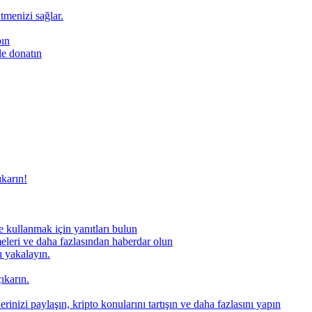
ütmenizi sağlar.
pın
le donatın
ıkarın!
 kullanmak için yanıtları bulun
meleri ve daha fazlasından haberdar olun
nı yakalayın.
ıkarın.
rinizi paylaşın, kripto konularını tartışın ve daha fazlasını yapın