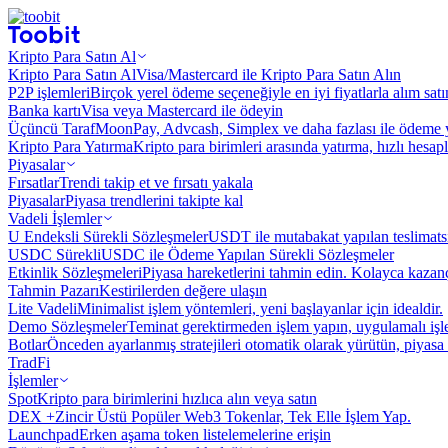
Kripto Para Satın Al
Kripto Para Satın Al
Visa/Mastercard ile Kripto Para Satın Alın
P2P işlemleri
Birçok yerel ödeme seçeneğiyle en iyi fiyatlarla alım sat
Banka kartı
Visa veya Mastercard ile ödeyin
Üçüncü Taraf
MoonPay, Advcash, Simplex ve daha fazlası ile ödeme 
Kripto Para Yatırma
Kripto para birimleri arasında yatırma, hızlı hesap
Piyasalar
Fırsatlar
Trendi takip et ve fırsatı yakala
Piyasalar
Piyasa trendlerini takipte kal
Vadeli İşlemler
U Endeksli Sürekli Sözleşmeler
USDT ile mutabakat yapılan teslimats
USDC Sürekli
USDC ile Ödeme Yapılan Sürekli Sözleşmeler
Etkinlik Sözleşmeleri
Piyasa hareketlerini tahmin edin. Kolayca kazanç
Tahmin Pazarı
Kestirilerden değere ulaşın
Lite Vadeli
Minimalist işlem yöntemleri, yeni başlayanlar için idealdir.
Demo Sözleşmeler
Teminat gerektirmeden işlem yapın, uygulamalı iş
Botlar
Önceden ayarlanmış stratejileri otomatik olarak yürütün, piyasa 
TradFi
İşlemler
Spot
Kripto para birimlerini hızlıca alın veya satın
DEX +
Zincir Üstü Popüler Web3 Tokenlar, Tek Elle İşlem Yap.
Launchpad
Erken aşama token listelemelerine erişin