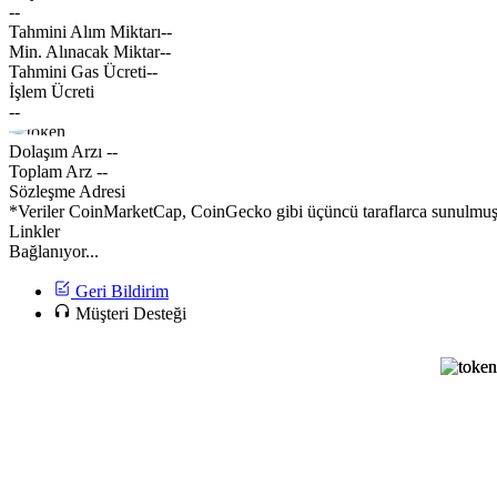
--
Tahmini Alım Miktarı
--
Min. Alınacak Miktar
--
Tahmini Gas Ücreti
--
İşlem Ücreti
--
Dolaşım Arzı
--
Toplam Arz
--
Sözleşme Adresi
*Veriler CoinMarketCap, CoinGecko gibi üçüncü taraflarca sunulmuştur
Linkler
Bağlanıyor...
Geri Bildirim
Müşteri Desteği