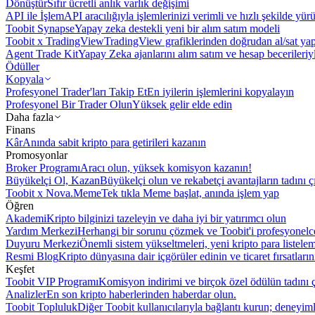
Dönüştür
Sıfır ücretli anlık varlık değişimi
API ile İşlem
API aracılığıyla işlemlerinizi verimli ve hızlı şekilde yür
Toobit Synapse
Yapay zeka destekli yeni bir alım satım modeli
Toobit x TradingView
TradingView grafiklerinden doğrudan al/sat ya
Agent Trade Kit
Yapay Zeka ajanlarını alım satım ve hesap becerileriy
Ödüller
Kopyala
Profesyonel Trader'ları Takip Et
En iyilerin işlemlerini kopyalayın
Profesyonel Bir Trader Olun
Yüksek gelir elde edin
Daha fazla
Finans
Kâr
Anında sabit kripto para getirileri kazanın
Promosyonlar
Broker Programı
Aracı olun, yüksek komisyon kazanın!
Büyükelçi Ol, Kazan
Büyükelçi olun ve rekabetçi avantajların tadını ç
Toobit x Nova.Meme
Tek tıkla Meme başlat, anında işlem yap
Öğren
Akademi
Kripto bilginizi tazeleyin ve daha iyi bir yatırımcı olun
Yardım Merkezi
Herhangi bir sorunu çözmek ve Toobit'i profesyonelce
Duyuru Merkezi
Önemli sistem yükseltmeleri, yeni kripto para listele
Resmi Blog
Kripto dünyasına dair içgörüler edinin ve ticaret fırsatları
Keşfet
Toobit VIP Programı
Komisyon indirimi ve birçok özel ödülün tadını ç
Analizler
En son kripto haberlerinden haberdar olun.
Toobit Topluluk
Diğer Toobit kullanıcılarıyla bağlantı kurun; deneyimle