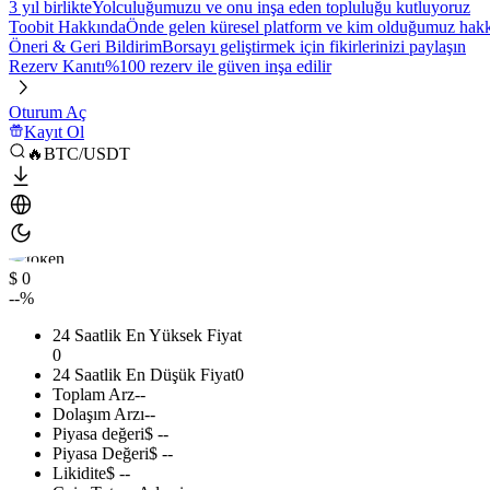
3 yıl birlikte
Yolculuğumuzu ve onu inşa eden topluluğu kutluyoruz
Toobit Hakkında
Önde gelen küresel platform ve kim olduğumuz hakkı
Öneri & Geri Bildirim
Borsayı geliştirmek için fikirlerinizi paylaşın
Rezerv Kanıtı
%100 rezerv ile güven inşa edilir
Oturum Aç
Kayıt Ol
🔥BTC/USDT
$ 0
--%
24 Saatlik En Yüksek Fiyat
0
24 Saatlik En Düşük Fiyat
0
Toplam Arz
--
Dolaşım Arzı
--
Piyasa değeri
$ --
Piyasa Değeri
$ --
Likidite
$ --