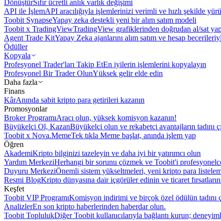
Dönüştür
Sıfır ücretli anlık varlık değişimi
API ile İşlem
API aracılığıyla işlemlerinizi verimli ve hızlı şekilde yür
Toobit Synapse
Yapay zeka destekli yeni bir alım satım modeli
Toobit x TradingView
TradingView grafiklerinden doğrudan al/sat ya
Agent Trade Kit
Yapay Zeka ajanlarını alım satım ve hesap becerileriy
Ödüller
Kopyala
Profesyonel Trader'ları Takip Et
En iyilerin işlemlerini kopyalayın
Profesyonel Bir Trader Olun
Yüksek gelir elde edin
Daha fazla
Finans
Kâr
Anında sabit kripto para getirileri kazanın
Promosyonlar
Broker Programı
Aracı olun, yüksek komisyon kazanın!
Büyükelçi Ol, Kazan
Büyükelçi olun ve rekabetçi avantajların tadını ç
Toobit x Nova.Meme
Tek tıkla Meme başlat, anında işlem yap
Öğren
Akademi
Kripto bilginizi tazeleyin ve daha iyi bir yatırımcı olun
Yardım Merkezi
Herhangi bir sorunu çözmek ve Toobit'i profesyonelce
Duyuru Merkezi
Önemli sistem yükseltmeleri, yeni kripto para listele
Resmi Blog
Kripto dünyasına dair içgörüler edinin ve ticaret fırsatları
Keşfet
Toobit VIP Programı
Komisyon indirimi ve birçok özel ödülün tadını ç
Analizler
En son kripto haberlerinden haberdar olun.
Toobit Topluluk
Diğer Toobit kullanıcılarıyla bağlantı kurun; deneyimle