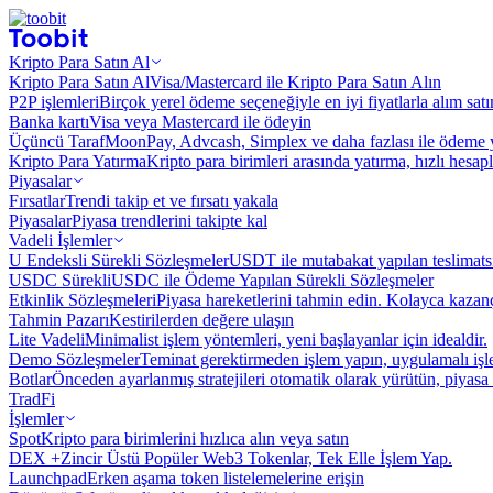
Kripto Para Satın Al
Kripto Para Satın Al
Visa/Mastercard ile Kripto Para Satın Alın
P2P işlemleri
Birçok yerel ödeme seçeneğiyle en iyi fiyatlarla alım sat
Banka kartı
Visa veya Mastercard ile ödeyin
Üçüncü Taraf
MoonPay, Advcash, Simplex ve daha fazlası ile ödeme 
Kripto Para Yatırma
Kripto para birimleri arasında yatırma, hızlı hesap
Piyasalar
Fırsatlar
Trendi takip et ve fırsatı yakala
Piyasalar
Piyasa trendlerini takipte kal
Vadeli İşlemler
U Endeksli Sürekli Sözleşmeler
USDT ile mutabakat yapılan teslimats
USDC Sürekli
USDC ile Ödeme Yapılan Sürekli Sözleşmeler
Etkinlik Sözleşmeleri
Piyasa hareketlerini tahmin edin. Kolayca kazanç
Tahmin Pazarı
Kestirilerden değere ulaşın
Lite Vadeli
Minimalist işlem yöntemleri, yeni başlayanlar için idealdir.
Demo Sözleşmeler
Teminat gerektirmeden işlem yapın, uygulamalı iş
Botlar
Önceden ayarlanmış stratejileri otomatik olarak yürütün, piyasa 
TradFi
İşlemler
Spot
Kripto para birimlerini hızlıca alın veya satın
DEX +
Zincir Üstü Popüler Web3 Tokenlar, Tek Elle İşlem Yap.
Launchpad
Erken aşama token listelemelerine erişin