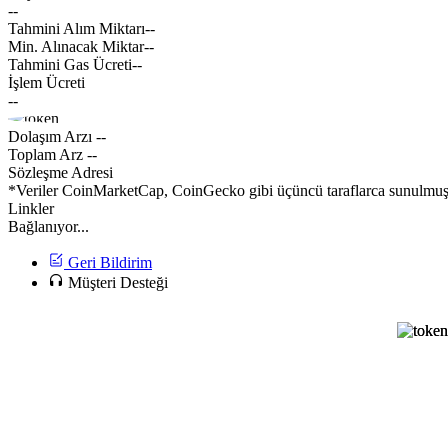
--
Tahmini Alım Miktarı
--
Min. Alınacak Miktar
--
Tahmini Gas Ücreti
--
İşlem Ücreti
--
Dolaşım Arzı
--
Toplam Arz
--
Sözleşme Adresi
*Veriler CoinMarketCap, CoinGecko gibi üçüncü taraflarca sunulmuştur
Linkler
Bağlanıyor...
Geri Bildirim
Müşteri Desteği