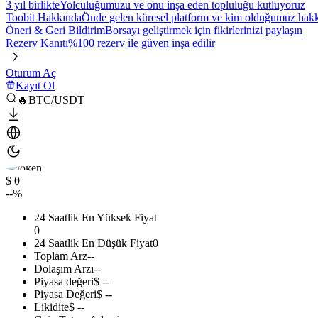
3 yıl birlikte
Yolculuğumuzu ve onu inşa eden topluluğu kutluyoruz
Toobit Hakkında
Önde gelen küresel platform ve kim olduğumuz hakkı
Öneri & Geri Bildirim
Borsayı geliştirmek için fikirlerinizi paylaşın
Rezerv Kanıtı
%100 rezerv ile güven inşa edilir
Oturum Aç
Kayıt Ol
🔥BTC/USDT
$ 0
--%
24 Saatlik En Yüksek Fiyat
0
24 Saatlik En Düşük Fiyat
0
Toplam Arz
--
Dolaşım Arzı
--
Piyasa değeri
$ --
Piyasa Değeri
$ --
Likidite
$ --