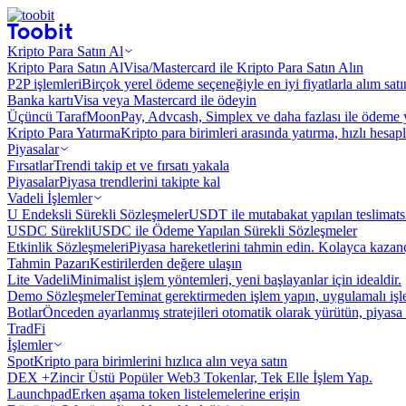
Kripto Para Satın Al
Kripto Para Satın Al
Visa/Mastercard ile Kripto Para Satın Alın
P2P işlemleri
Birçok yerel ödeme seçeneğiyle en iyi fiyatlarla alım sat
Banka kartı
Visa veya Mastercard ile ödeyin
Üçüncü Taraf
MoonPay, Advcash, Simplex ve daha fazlası ile ödeme 
Kripto Para Yatırma
Kripto para birimleri arasında yatırma, hızlı hesap
Piyasalar
Fırsatlar
Trendi takip et ve fırsatı yakala
Piyasalar
Piyasa trendlerini takipte kal
Vadeli İşlemler
U Endeksli Sürekli Sözleşmeler
USDT ile mutabakat yapılan teslimats
USDC Sürekli
USDC ile Ödeme Yapılan Sürekli Sözleşmeler
Etkinlik Sözleşmeleri
Piyasa hareketlerini tahmin edin. Kolayca kazanç
Tahmin Pazarı
Kestirilerden değere ulaşın
Lite Vadeli
Minimalist işlem yöntemleri, yeni başlayanlar için idealdir.
Demo Sözleşmeler
Teminat gerektirmeden işlem yapın, uygulamalı iş
Botlar
Önceden ayarlanmış stratejileri otomatik olarak yürütün, piyasa 
TradFi
İşlemler
Spot
Kripto para birimlerini hızlıca alın veya satın
DEX +
Zincir Üstü Popüler Web3 Tokenlar, Tek Elle İşlem Yap.
Launchpad
Erken aşama token listelemelerine erişin