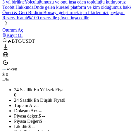
3 yıl birlikte
Yolculuğumuzu ve onu inşa eden topluluğu kutluyoruz
Toobit Hakkında
Önde gelen küresel platform ve kim olduğumuz hakkı
Öneri & Geri Bildirim
Borsayı geliştirmek için fikirlerinizi paylaşın
Rezerv Kanıtı
%100 rezerv ile güven inşa edilir
Oturum Aç
Kayıt Ol
🔥BTC/USDT
$ 0
--%
24 Saatlik En Yüksek Fiyat
0
24 Saatlik En Düşük Fiyat
0
Toplam Arz
--
Dolaşım Arzı
--
Piyasa değeri
$ --
Piyasa Değeri
$ --
Likidite
$ --