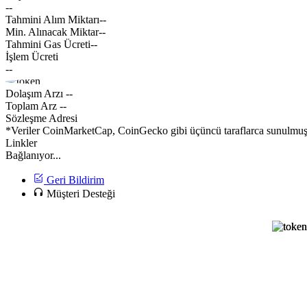
--
Tahmini Alım Miktarı
--
Min. Alınacak Miktar
--
Tahmini Gas Ücreti
--
İşlem Ücreti
--
Dolaşım Arzı
--
Toplam Arz
--
Sözleşme Adresi
*Veriler CoinMarketCap, CoinGecko gibi üçüncü taraflarca sunulmuştur
Linkler
Bağlanıyor...
Geri Bildirim
Müşteri Desteği