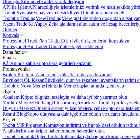
Dönüştür
Sıfır ücretli anlık varlık değişimi
API ile İşlem
API aracılığıyla işlemlerinizi verimli ve hızlı şekilde yür
Toobit Synapse
Yapay zeka destekli yeni bir alım satım modeli
Toobit x TradingView
TradingView grafiklerinden doğrudan al/sat ya
Agent Trade Kit
Yapay Zeka ajanlarını alım satım ve hesap becerileriy
Ödüller
Kopyala
Profesyonel Trader'ları Takip Et
En iyilerin işlemlerini kopyalayın
Profesyonel Bir Trader Olun
Yüksek gelir elde edin
Daha fazla
Finans
Kâr
Anında sabit kripto para getirileri kazanın
Promosyonlar
Broker Programı
Aracı olun, yüksek komisyon kazanın!
Büyükelçi Ol, Kazan
Büyükelçi olun ve rekabetçi avantajların tadını ç
Toobit x Nova.Meme
Tek tıkla Meme başlat, anında işlem yap
Öğren
Akademi
Kripto bilginizi tazeleyin ve daha iyi bir yatırımcı olun
Yardım Merkezi
Herhangi bir sorunu çözmek ve Toobit'i profesyonelce
Duyuru Merkezi
Önemli sistem yükseltmeleri, yeni kripto para listele
Resmi Blog
Kripto dünyasına dair içgörüler edinin ve ticaret fırsatları
Keşfet
Toobit VIP Programı
Komisyon indirimi ve birçok özel ödülün tadını ç
Analizler
En son kripto haberlerinden haberdar olun.
Toobit Topluluk
Diğer Toobit kullanıcılarıyla bağlantı kurun; deneyimle