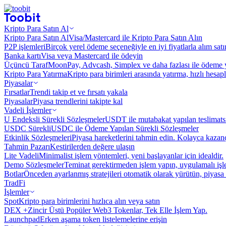
Kripto Para Satın Al
Kripto Para Satın Al
Visa/Mastercard ile Kripto Para Satın Alın
P2P işlemleri
Birçok yerel ödeme seçeneğiyle en iyi fiyatlarla alım sat
Banka kartı
Visa veya Mastercard ile ödeyin
Üçüncü Taraf
MoonPay, Advcash, Simplex ve daha fazlası ile ödeme 
Kripto Para Yatırma
Kripto para birimleri arasında yatırma, hızlı hesap
Piyasalar
Fırsatlar
Trendi takip et ve fırsatı yakala
Piyasalar
Piyasa trendlerini takipte kal
Vadeli İşlemler
U Endeksli Sürekli Sözleşmeler
USDT ile mutabakat yapılan teslimats
USDC Sürekli
USDC ile Ödeme Yapılan Sürekli Sözleşmeler
Etkinlik Sözleşmeleri
Piyasa hareketlerini tahmin edin. Kolayca kazanç
Tahmin Pazarı
Kestirilerden değere ulaşın
Lite Vadeli
Minimalist işlem yöntemleri, yeni başlayanlar için idealdir.
Demo Sözleşmeler
Teminat gerektirmeden işlem yapın, uygulamalı iş
Botlar
Önceden ayarlanmış stratejileri otomatik olarak yürütün, piyasa 
TradFi
İşlemler
Spot
Kripto para birimlerini hızlıca alın veya satın
DEX +
Zincir Üstü Popüler Web3 Tokenlar, Tek Elle İşlem Yap.
Launchpad
Erken aşama token listelemelerine erişin