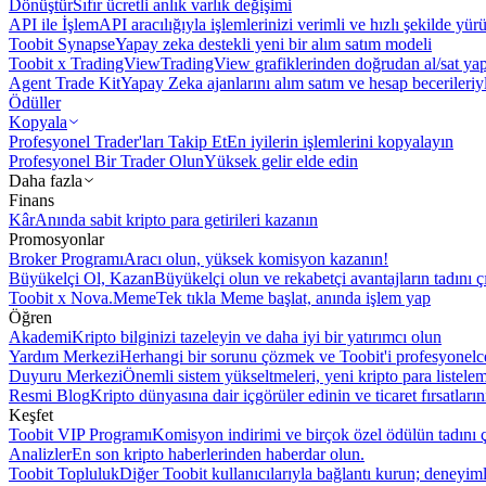
Dönüştür
Sıfır ücretli anlık varlık değişimi
API ile İşlem
API aracılığıyla işlemlerinizi verimli ve hızlı şekilde yür
Toobit Synapse
Yapay zeka destekli yeni bir alım satım modeli
Toobit x TradingView
TradingView grafiklerinden doğrudan al/sat ya
Agent Trade Kit
Yapay Zeka ajanlarını alım satım ve hesap becerileriy
Ödüller
Kopyala
Profesyonel Trader'ları Takip Et
En iyilerin işlemlerini kopyalayın
Profesyonel Bir Trader Olun
Yüksek gelir elde edin
Daha fazla
Finans
Kâr
Anında sabit kripto para getirileri kazanın
Promosyonlar
Broker Programı
Aracı olun, yüksek komisyon kazanın!
Büyükelçi Ol, Kazan
Büyükelçi olun ve rekabetçi avantajların tadını ç
Toobit x Nova.Meme
Tek tıkla Meme başlat, anında işlem yap
Öğren
Akademi
Kripto bilginizi tazeleyin ve daha iyi bir yatırımcı olun
Yardım Merkezi
Herhangi bir sorunu çözmek ve Toobit'i profesyonelce
Duyuru Merkezi
Önemli sistem yükseltmeleri, yeni kripto para listele
Resmi Blog
Kripto dünyasına dair içgörüler edinin ve ticaret fırsatları
Keşfet
Toobit VIP Programı
Komisyon indirimi ve birçok özel ödülün tadını ç
Analizler
En son kripto haberlerinden haberdar olun.
Toobit Topluluk
Diğer Toobit kullanıcılarıyla bağlantı kurun; deneyimle