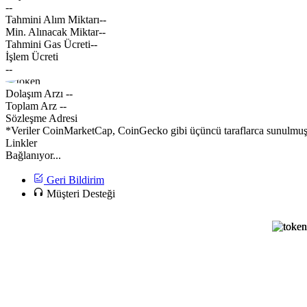
--
Tahmini Alım Miktarı
--
Min. Alınacak Miktar
--
Tahmini Gas Ücreti
--
İşlem Ücreti
--
Dolaşım Arzı
--
Toplam Arz
--
Sözleşme Adresi
*Veriler CoinMarketCap, CoinGecko gibi üçüncü taraflarca sunulmuştur
Linkler
Bağlanıyor...
Geri Bildirim
Müşteri Desteği