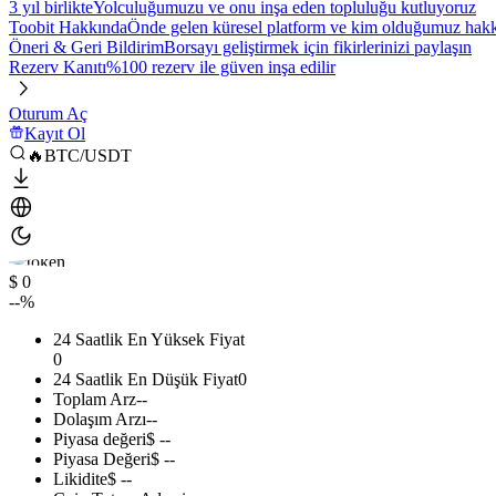
3 yıl birlikte
Yolculuğumuzu ve onu inşa eden topluluğu kutluyoruz
Toobit Hakkında
Önde gelen küresel platform ve kim olduğumuz hakkı
Öneri & Geri Bildirim
Borsayı geliştirmek için fikirlerinizi paylaşın
Rezerv Kanıtı
%100 rezerv ile güven inşa edilir
Oturum Aç
Kayıt Ol
🔥BTC/USDT
$ 0
--%
24 Saatlik En Yüksek Fiyat
0
24 Saatlik En Düşük Fiyat
0
Toplam Arz
--
Dolaşım Arzı
--
Piyasa değeri
$ --
Piyasa Değeri
$ --
Likidite
$ --