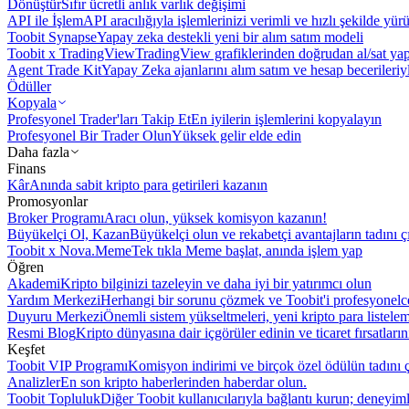
Dönüştür
Sıfır ücretli anlık varlık değişimi
API ile İşlem
API aracılığıyla işlemlerinizi verimli ve hızlı şekilde yür
Toobit Synapse
Yapay zeka destekli yeni bir alım satım modeli
Toobit x TradingView
TradingView grafiklerinden doğrudan al/sat ya
Agent Trade Kit
Yapay Zeka ajanlarını alım satım ve hesap becerileriy
Ödüller
Kopyala
Profesyonel Trader'ları Takip Et
En iyilerin işlemlerini kopyalayın
Profesyonel Bir Trader Olun
Yüksek gelir elde edin
Daha fazla
Finans
Kâr
Anında sabit kripto para getirileri kazanın
Promosyonlar
Broker Programı
Aracı olun, yüksek komisyon kazanın!
Büyükelçi Ol, Kazan
Büyükelçi olun ve rekabetçi avantajların tadını ç
Toobit x Nova.Meme
Tek tıkla Meme başlat, anında işlem yap
Öğren
Akademi
Kripto bilginizi tazeleyin ve daha iyi bir yatırımcı olun
Yardım Merkezi
Herhangi bir sorunu çözmek ve Toobit'i profesyonelce
Duyuru Merkezi
Önemli sistem yükseltmeleri, yeni kripto para listele
Resmi Blog
Kripto dünyasına dair içgörüler edinin ve ticaret fırsatları
Keşfet
Toobit VIP Programı
Komisyon indirimi ve birçok özel ödülün tadını ç
Analizler
En son kripto haberlerinden haberdar olun.
Toobit Topluluk
Diğer Toobit kullanıcılarıyla bağlantı kurun; deneyimle