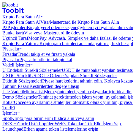
Kripto Para Satın Al
Kripto Para Satın Al
Visa/Mastercard ile Kripto Para Satın Alın
P2P işlemleri
Birçok yerel ödeme seçeneğiyle en iyi fiyatlarla alım sat
Banka kartı
Visa veya Mastercard ile ödeyin
Üçüncü Taraf
MoonPay, Advcash, Simplex ve daha fazlası ile ödeme 
Kripto Para Yatırma
Kripto para birimleri arasında yatırma, hızlı hesap
Piyasalar
Fırsatlar
Trendi takip et ve fırsatı yakala
Piyasalar
Piyasa trendlerini takipte kal
Vadeli İşlemler
U Endeksli Sürekli Sözleşmeler
USDT ile mutabakat yapılan teslimats
USDC Sürekli
USDC ile Ödeme Yapılan Sürekli Sözleşmeler
Etkinlik Sözleşmeleri
Piyasa hareketlerini tahmin edin. Kolayca kazanç
Tahmin Pazarı
Kestirilerden değere ulaşın
Lite Vadeli
Minimalist işlem yöntemleri, yeni başlayanlar için idealdir.
Demo Sözleşmeler
Teminat gerektirmeden işlem yapın, uygulamalı iş
Botlar
Önceden ayarlanmış stratejileri otomatik olarak yürütün, piyasa 
TradFi
İşlemler
Spot
Kripto para birimlerini hızlıca alın veya satın
DEX +
Zincir Üstü Popüler Web3 Tokenlar, Tek Elle İşlem Yap.
Launchpad
Erken aşama token listelemelerine erişin