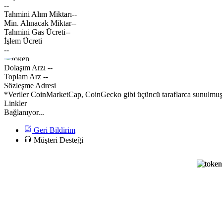
--
Tahmini Alım Miktarı
--
Min. Alınacak Miktar
--
Tahmini Gas Ücreti
--
İşlem Ücreti
--
Dolaşım Arzı
--
Toplam Arz
--
Sözleşme Adresi
*Veriler CoinMarketCap, CoinGecko gibi üçüncü taraflarca sunulmuştur
Linkler
Bağlanıyor...
Geri Bildirim
Müşteri Desteği