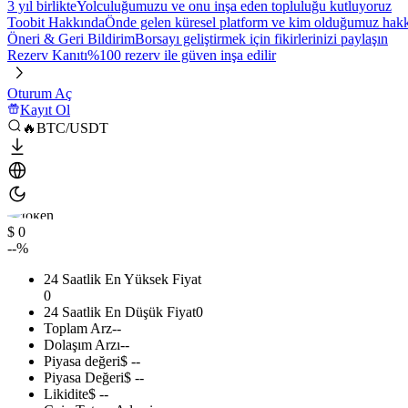
3 yıl birlikte
Yolculuğumuzu ve onu inşa eden topluluğu kutluyoruz
Toobit Hakkında
Önde gelen küresel platform ve kim olduğumuz hakkı
Öneri & Geri Bildirim
Borsayı geliştirmek için fikirlerinizi paylaşın
Rezerv Kanıtı
%100 rezerv ile güven inşa edilir
Oturum Aç
Kayıt Ol
🔥BTC/USDT
$ 0
--%
24 Saatlik En Yüksek Fiyat
0
24 Saatlik En Düşük Fiyat
0
Toplam Arz
--
Dolaşım Arzı
--
Piyasa değeri
$ --
Piyasa Değeri
$ --
Likidite
$ --