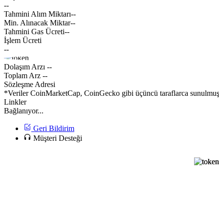
--
Tahmini Alım Miktarı
--
Min. Alınacak Miktar
--
Tahmini Gas Ücreti
--
İşlem Ücreti
--
Dolaşım Arzı
--
Toplam Arz
--
Sözleşme Adresi
*Veriler CoinMarketCap, CoinGecko gibi üçüncü taraflarca sunulmuştur
Linkler
Bağlanıyor...
Geri Bildirim
Müşteri Desteği