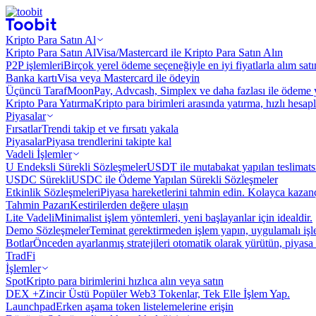
Kripto Para Satın Al
Kripto Para Satın Al
Visa/Mastercard ile Kripto Para Satın Alın
P2P işlemleri
Birçok yerel ödeme seçeneğiyle en iyi fiyatlarla alım sat
Banka kartı
Visa veya Mastercard ile ödeyin
Üçüncü Taraf
MoonPay, Advcash, Simplex ve daha fazlası ile ödeme 
Kripto Para Yatırma
Kripto para birimleri arasında yatırma, hızlı hesap
Piyasalar
Fırsatlar
Trendi takip et ve fırsatı yakala
Piyasalar
Piyasa trendlerini takipte kal
Vadeli İşlemler
U Endeksli Sürekli Sözleşmeler
USDT ile mutabakat yapılan teslimats
USDC Sürekli
USDC ile Ödeme Yapılan Sürekli Sözleşmeler
Etkinlik Sözleşmeleri
Piyasa hareketlerini tahmin edin. Kolayca kazanç
Tahmin Pazarı
Kestirilerden değere ulaşın
Lite Vadeli
Minimalist işlem yöntemleri, yeni başlayanlar için idealdir.
Demo Sözleşmeler
Teminat gerektirmeden işlem yapın, uygulamalı iş
Botlar
Önceden ayarlanmış stratejileri otomatik olarak yürütün, piyasa 
TradFi
İşlemler
Spot
Kripto para birimlerini hızlıca alın veya satın
DEX +
Zincir Üstü Popüler Web3 Tokenlar, Tek Elle İşlem Yap.
Launchpad
Erken aşama token listelemelerine erişin