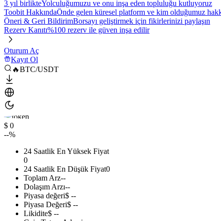
3 yıl birlikte
Yolculuğumuzu ve onu inşa eden topluluğu kutluyoruz
Toobit Hakkında
Önde gelen küresel platform ve kim olduğumuz hakkı
Öneri & Geri Bildirim
Borsayı geliştirmek için fikirlerinizi paylaşın
Rezerv Kanıtı
%100 rezerv ile güven inşa edilir
Oturum Aç
Kayıt Ol
🔥BTC/USDT
$ 0
--%
24 Saatlik En Yüksek Fiyat
0
24 Saatlik En Düşük Fiyat
0
Toplam Arz
--
Dolaşım Arzı
--
Piyasa değeri
$ --
Piyasa Değeri
$ --
Likidite
$ --