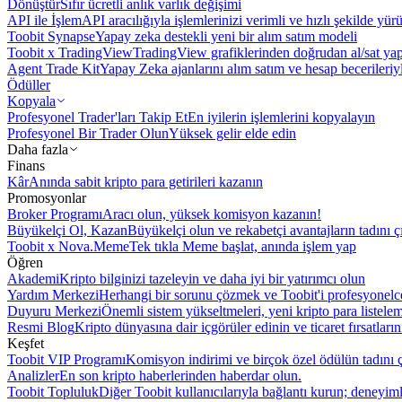
Dönüştür
Sıfır ücretli anlık varlık değişimi
API ile İşlem
API aracılığıyla işlemlerinizi verimli ve hızlı şekilde yür
Toobit Synapse
Yapay zeka destekli yeni bir alım satım modeli
Toobit x TradingView
TradingView grafiklerinden doğrudan al/sat ya
Agent Trade Kit
Yapay Zeka ajanlarını alım satım ve hesap becerileriy
Ödüller
Kopyala
Profesyonel Trader'ları Takip Et
En iyilerin işlemlerini kopyalayın
Profesyonel Bir Trader Olun
Yüksek gelir elde edin
Daha fazla
Finans
Kâr
Anında sabit kripto para getirileri kazanın
Promosyonlar
Broker Programı
Aracı olun, yüksek komisyon kazanın!
Büyükelçi Ol, Kazan
Büyükelçi olun ve rekabetçi avantajların tadını ç
Toobit x Nova.Meme
Tek tıkla Meme başlat, anında işlem yap
Öğren
Akademi
Kripto bilginizi tazeleyin ve daha iyi bir yatırımcı olun
Yardım Merkezi
Herhangi bir sorunu çözmek ve Toobit'i profesyonelce
Duyuru Merkezi
Önemli sistem yükseltmeleri, yeni kripto para listele
Resmi Blog
Kripto dünyasına dair içgörüler edinin ve ticaret fırsatları
Keşfet
Toobit VIP Programı
Komisyon indirimi ve birçok özel ödülün tadını ç
Analizler
En son kripto haberlerinden haberdar olun.
Toobit Topluluk
Diğer Toobit kullanıcılarıyla bağlantı kurun; deneyimle