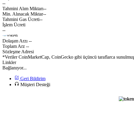
--
Tahmini Alım Miktarı
--
Min. Alınacak Miktar
--
Tahmini Gas Ücreti
--
İşlem Ücreti
--
Dolaşım Arzı
--
Toplam Arz
--
Sözleşme Adresi
*Veriler CoinMarketCap, CoinGecko gibi üçüncü taraflarca sunulmuştur
Linkler
Bağlanıyor...
Geri Bildirim
Müşteri Desteği