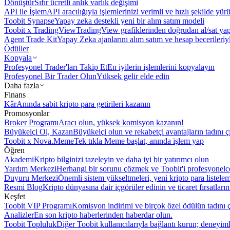
Dönüştür
Sıfır ücretli anlık varlık değişimi
API ile İşlem
API aracılığıyla işlemlerinizi verimli ve hızlı şekilde yür
Toobit Synapse
Yapay zeka destekli yeni bir alım satım modeli
Toobit x TradingView
TradingView grafiklerinden doğrudan al/sat ya
Agent Trade Kit
Yapay Zeka ajanlarını alım satım ve hesap becerileriy
Ödüller
Kopyala
Profesyonel Trader'ları Takip Et
En iyilerin işlemlerini kopyalayın
Profesyonel Bir Trader Olun
Yüksek gelir elde edin
Daha fazla
Finans
Kâr
Anında sabit kripto para getirileri kazanın
Promosyonlar
Broker Programı
Aracı olun, yüksek komisyon kazanın!
Büyükelçi Ol, Kazan
Büyükelçi olun ve rekabetçi avantajların tadını ç
Toobit x Nova.Meme
Tek tıkla Meme başlat, anında işlem yap
Öğren
Akademi
Kripto bilginizi tazeleyin ve daha iyi bir yatırımcı olun
Yardım Merkezi
Herhangi bir sorunu çözmek ve Toobit'i profesyonelce
Duyuru Merkezi
Önemli sistem yükseltmeleri, yeni kripto para listele
Resmi Blog
Kripto dünyasına dair içgörüler edinin ve ticaret fırsatları
Keşfet
Toobit VIP Programı
Komisyon indirimi ve birçok özel ödülün tadını ç
Analizler
En son kripto haberlerinden haberdar olun.
Toobit Topluluk
Diğer Toobit kullanıcılarıyla bağlantı kurun; deneyimle