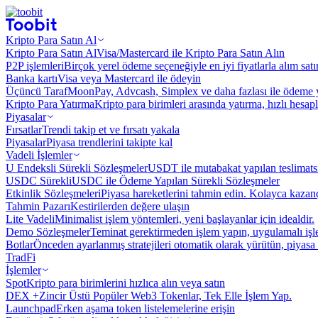
Kripto Para Satın Al
Kripto Para Satın Al
Visa/Mastercard ile Kripto Para Satın Alın
P2P işlemleri
Birçok yerel ödeme seçeneğiyle en iyi fiyatlarla alım sat
Banka kartı
Visa veya Mastercard ile ödeyin
Üçüncü Taraf
MoonPay, Advcash, Simplex ve daha fazlası ile ödeme 
Kripto Para Yatırma
Kripto para birimleri arasında yatırma, hızlı hesap
Piyasalar
Fırsatlar
Trendi takip et ve fırsatı yakala
Piyasalar
Piyasa trendlerini takipte kal
Vadeli İşlemler
U Endeksli Sürekli Sözleşmeler
USDT ile mutabakat yapılan teslimats
USDC Sürekli
USDC ile Ödeme Yapılan Sürekli Sözleşmeler
Etkinlik Sözleşmeleri
Piyasa hareketlerini tahmin edin. Kolayca kazanç
Tahmin Pazarı
Kestirilerden değere ulaşın
Lite Vadeli
Minimalist işlem yöntemleri, yeni başlayanlar için idealdir.
Demo Sözleşmeler
Teminat gerektirmeden işlem yapın, uygulamalı iş
Botlar
Önceden ayarlanmış stratejileri otomatik olarak yürütün, piyasa 
TradFi
İşlemler
Spot
Kripto para birimlerini hızlıca alın veya satın
DEX +
Zincir Üstü Popüler Web3 Tokenlar, Tek Elle İşlem Yap.
Launchpad
Erken aşama token listelemelerine erişin