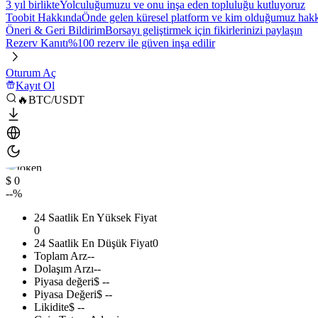
3 yıl birlikte
Yolculuğumuzu ve onu inşa eden topluluğu kutluyoruz
Toobit Hakkında
Önde gelen küresel platform ve kim olduğumuz hakkı
Öneri & Geri Bildirim
Borsayı geliştirmek için fikirlerinizi paylaşın
Rezerv Kanıtı
%100 rezerv ile güven inşa edilir
Oturum Aç
Kayıt Ol
🔥BTC/USDT
$ 0
--%
24 Saatlik En Yüksek Fiyat
0
24 Saatlik En Düşük Fiyat
0
Toplam Arz
--
Dolaşım Arzı
--
Piyasa değeri
$ --
Piyasa Değeri
$ --
Likidite
$ --