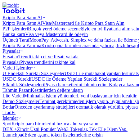
Kripto Para Satın Al
Kripto Para Satın Al
Visa/Mastercard ile Kripto Para Satın Alın
P2P işlemleri
Birçok yerel ödeme seçeneğiyle en iyi fiyatlarla alım sat
Banka kartı
Visa veya Mastercard ile ödeyin
Üçüncü Taraf
MoonPay, Advcash, Simplex ve daha fazlası ile ödeme 
Kripto Para Yatırma
Kripto para birimleri arasında yatırma, hızlı hesap
Piyasalar
Fırsatlar
Trendi takip et ve fırsatı yakala
Piyasalar
Piyasa trendlerini takipte kal
Vadeli İşlemler
U Endeksli Sürekli Sözleşmeler
USDT ile mutabakat yapılan teslimats
USDC Sürekli
USDC ile Ödeme Yapılan Sürekli Sözleşmeler
Etkinlik Sözleşmeleri
Piyasa hareketlerini tahmin edin. Kolayca kazanç
Tahmin Pazarı
Kestirilerden değere ulaşın
Lite Vadeli
Minimalist işlem yöntemleri, yeni başlayanlar için idealdir.
Demo Sözleşmeler
Teminat gerektirmeden işlem yapın, uygulamalı iş
Botlar
Önceden ayarlanmış stratejileri otomatik olarak yürütün, piyasa 
TradFi
İşlemler
Spot
Kripto para birimlerini hızlıca alın veya satın
DEX +
Zincir Üstü Popüler Web3 Tokenlar, Tek Elle İşlem Yap.
Launchpad
Erken aşama token listelemelerine erişin