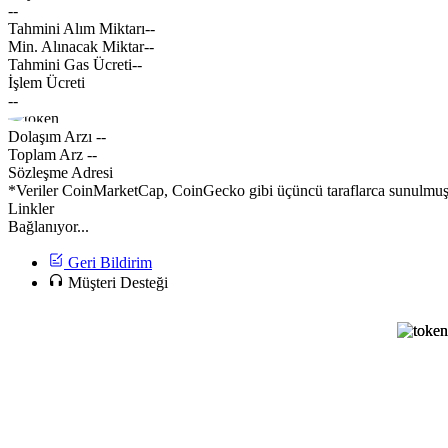
--
Tahmini Alım Miktarı
--
Min. Alınacak Miktar
--
Tahmini Gas Ücreti
--
İşlem Ücreti
--
Dolaşım Arzı
--
Toplam Arz
--
Sözleşme Adresi
*Veriler CoinMarketCap, CoinGecko gibi üçüncü taraflarca sunulmuştur
Linkler
Bağlanıyor...
Geri Bildirim
Müşteri Desteği