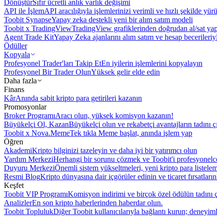
Dönüştür
Sıfır ücretli anlık varlık değişimi
API ile İşlem
API aracılığıyla işlemlerinizi verimli ve hızlı şekilde yür
Toobit Synapse
Yapay zeka destekli yeni bir alım satım modeli
Toobit x TradingView
TradingView grafiklerinden doğrudan al/sat ya
Agent Trade Kit
Yapay Zeka ajanlarını alım satım ve hesap becerileriy
Ödüller
Kopyala
Profesyonel Trader'ları Takip Et
En iyilerin işlemlerini kopyalayın
Profesyonel Bir Trader Olun
Yüksek gelir elde edin
Daha fazla
Finans
Kâr
Anında sabit kripto para getirileri kazanın
Promosyonlar
Broker Programı
Aracı olun, yüksek komisyon kazanın!
Büyükelçi Ol, Kazan
Büyükelçi olun ve rekabetçi avantajların tadını ç
Toobit x Nova.Meme
Tek tıkla Meme başlat, anında işlem yap
Öğren
Akademi
Kripto bilginizi tazeleyin ve daha iyi bir yatırımcı olun
Yardım Merkezi
Herhangi bir sorunu çözmek ve Toobit'i profesyonelce
Duyuru Merkezi
Önemli sistem yükseltmeleri, yeni kripto para listele
Resmi Blog
Kripto dünyasına dair içgörüler edinin ve ticaret fırsatları
Keşfet
Toobit VIP Programı
Komisyon indirimi ve birçok özel ödülün tadını ç
Analizler
En son kripto haberlerinden haberdar olun.
Toobit Topluluk
Diğer Toobit kullanıcılarıyla bağlantı kurun; deneyimle