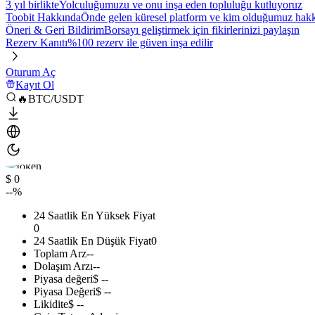
3 yıl birlikte
Yolculuğumuzu ve onu inşa eden topluluğu kutluyoruz
Toobit Hakkında
Önde gelen küresel platform ve kim olduğumuz hakkı
Öneri & Geri Bildirim
Borsayı geliştirmek için fikirlerinizi paylaşın
Rezerv Kanıtı
%100 rezerv ile güven inşa edilir
Oturum Aç
Kayıt Ol
🔥BTC/USDT
$ 0
--%
24 Saatlik En Yüksek Fiyat
0
24 Saatlik En Düşük Fiyat
0
Toplam Arz
--
Dolaşım Arzı
--
Piyasa değeri
$ --
Piyasa Değeri
$ --
Likidite
$ --