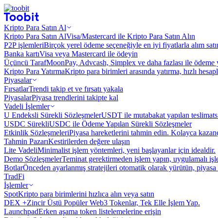
Kripto Para Satın Al
Kripto Para Satın Al
Visa/Mastercard ile Kripto Para Satın Alın
P2P işlemleri
Birçok yerel ödeme seçeneğiyle en iyi fiyatlarla alım sat
Banka kartı
Visa veya Mastercard ile ödeyin
Üçüncü Taraf
MoonPay, Advcash, Simplex ve daha fazlası ile ödeme 
Kripto Para Yatırma
Kripto para birimleri arasında yatırma, hızlı hesap
Piyasalar
Fırsatlar
Trendi takip et ve fırsatı yakala
Piyasalar
Piyasa trendlerini takipte kal
Vadeli İşlemler
U Endeksli Sürekli Sözleşmeler
USDT ile mutabakat yapılan teslimats
USDC Sürekli
USDC ile Ödeme Yapılan Sürekli Sözleşmeler
Etkinlik Sözleşmeleri
Piyasa hareketlerini tahmin edin. Kolayca kazanç
Tahmin Pazarı
Kestirilerden değere ulaşın
Lite Vadeli
Minimalist işlem yöntemleri, yeni başlayanlar için idealdir.
Demo Sözleşmeler
Teminat gerektirmeden işlem yapın, uygulamalı iş
Botlar
Önceden ayarlanmış stratejileri otomatik olarak yürütün, piyasa 
TradFi
İşlemler
Spot
Kripto para birimlerini hızlıca alın veya satın
DEX +
Zincir Üstü Popüler Web3 Tokenlar, Tek Elle İşlem Yap.
Launchpad
Erken aşama token listelemelerine erişin