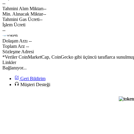
--
Tahmini Alım Miktarı
--
Min. Alınacak Miktar
--
Tahmini Gas Ücreti
--
İşlem Ücreti
--
Dolaşım Arzı
--
Toplam Arz
--
Sözleşme Adresi
*Veriler CoinMarketCap, CoinGecko gibi üçüncü taraflarca sunulmuştur
Linkler
Bağlanıyor...
Geri Bildirim
Müşteri Desteği