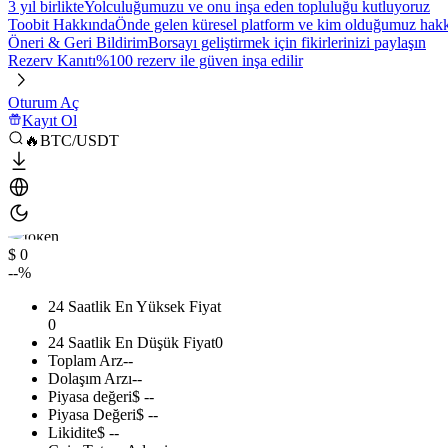
3 yıl birlikte
Yolculuğumuzu ve onu inşa eden topluluğu kutluyoruz
Toobit Hakkında
Önde gelen küresel platform ve kim olduğumuz hakkı
Öneri & Geri Bildirim
Borsayı geliştirmek için fikirlerinizi paylaşın
Rezerv Kanıtı
%100 rezerv ile güven inşa edilir
Oturum Aç
Kayıt Ol
🔥BTC/USDT
$ 0
--%
24 Saatlik En Yüksek Fiyat
0
24 Saatlik En Düşük Fiyat
0
Toplam Arz
--
Dolaşım Arzı
--
Piyasa değeri
$ --
Piyasa Değeri
$ --
Likidite
$ --