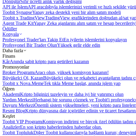
Dönüştür
Sıfır ücretli anlık varlık değişimi
API ile İşlem
API aracılığıyla işlemlerinizi verimli ve hızlı şekilde yür
Toobit Synapse
Yapay zeka destekli yeni bir alım satım modeli
Toobit x TradingView
TradingView grafiklerinden doğrudan al/sat ya
Agent Trade Kit
Yapay Zeka ajanlarını alım satım ve hesap becerileriy
Ödüller
Kopyala
Profesyonel Trader'ları Takip Et
En iyilerin işlemlerini kopyalayın
Profesyonel Bir Trader Olun
Yüksek gelir elde edin
Daha fazla
Finans
Kâr
Anında sabit kripto para getirileri kazanın
Promosyonlar
Broker Programı
Aracı olun, yüksek komisyon kazanın!
Büyükelçi Ol, Kazan
Büyükelçi olun ve rekabetçi avantajların tadını ç
Toobit x Nova.Meme
Tek tıkla Meme başlat, anında işlem yap
Öğren
Akademi
Kripto bilginizi tazeleyin ve daha iyi bir yatırımcı olun
Yardım Merkezi
Herhangi bir sorunu çözmek ve Toobit'i profesyonelce
Duyuru Merkezi
Önemli sistem yükseltmeleri, yeni kripto para listele
Resmi Blog
Kripto dünyasına dair içgörüler edinin ve ticaret fırsatları
Keşfet
Toobit VIP Programı
Komisyon indirimi ve birçok özel ödülün tadını ç
Analizler
En son kripto haberlerinden haberdar olun.
Toobit Topluluk
Diğer Toobit kullanıcılarıyla bağlantı kurun; deneyimle