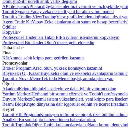
Dönüştür
Sıfır ücretli anlık varlık değişimi
API ile İşlem
API aracılığıyla işlemlerinizi verimli ve hızlı şekilde yür
Toobit Synapse
Yapay zeka destekli yeni bir alım satım modeli
Toobit x TradingView
TradingView grafiklerinden doğrudan al/sat ya
Agent Trade Kit
Yapay Zeka ajanlarını alım satım ve hesap becerileriy
Ödüller
Kopyala
Profesyonel Trader'ları Takip Et
En iyilerin işlemlerini kopyalayın
Profesyonel Bir Trader Olun
Yüksek gelir elde edin
Daha fazla
Finans
Kâr
Anında sabit kripto para getirileri kazanın
Promosyonlar
Broker Programı
Aracı olun, yüksek komisyon kazanın!
Büyükelçi Ol, Kazan
Büyükelçi olun ve rekabetçi avantajların tadını ç
Toobit x Nova.Meme
Tek tıkla Meme başlat, anında işlem yap
Öğren
Akademi
Kripto bilginizi tazeleyin ve daha iyi bir yatırımcı olun
Yardım Merkezi
Herhangi bir sorunu çözmek ve Toobit'i profesyonelce
Duyuru Merkezi
Önemli sistem yükseltmeleri, yeni kripto para listele
Resmi Blog
Kripto dünyasına dair içgörüler edinin ve ticaret fırsatları
Keşfet
Toobit VIP Programı
Komisyon indirimi ve birçok özel ödülün tadını ç
Analizler
En son kripto haberlerinden haberdar olun.
Toobit Topluluk
Diğer Toobit kullanıcılarıyla bağlantı kurun; deneyimle