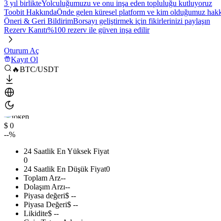
3 yıl birlikte
Yolculuğumuzu ve onu inşa eden topluluğu kutluyoruz
Toobit Hakkında
Önde gelen küresel platform ve kim olduğumuz hakkı
Öneri & Geri Bildirim
Borsayı geliştirmek için fikirlerinizi paylaşın
Rezerv Kanıtı
%100 rezerv ile güven inşa edilir
Oturum Aç
Kayıt Ol
🔥BTC/USDT
$ 0
--%
24 Saatlik En Yüksek Fiyat
0
24 Saatlik En Düşük Fiyat
0
Toplam Arz
--
Dolaşım Arzı
--
Piyasa değeri
$ --
Piyasa Değeri
$ --
Likidite
$ --