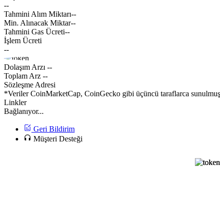
--
Tahmini Alım Miktarı
--
Min. Alınacak Miktar
--
Tahmini Gas Ücreti
--
İşlem Ücreti
--
Dolaşım Arzı
--
Toplam Arz
--
Sözleşme Adresi
*Veriler CoinMarketCap, CoinGecko gibi üçüncü taraflarca sunulmuştur
Linkler
Bağlanıyor...
Geri Bildirim
Müşteri Desteği