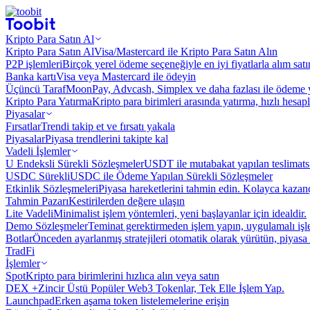
Kripto Para Satın Al
Kripto Para Satın Al
Visa/Mastercard ile Kripto Para Satın Alın
P2P işlemleri
Birçok yerel ödeme seçeneğiyle en iyi fiyatlarla alım sat
Banka kartı
Visa veya Mastercard ile ödeyin
Üçüncü Taraf
MoonPay, Advcash, Simplex ve daha fazlası ile ödeme 
Kripto Para Yatırma
Kripto para birimleri arasında yatırma, hızlı hesap
Piyasalar
Fırsatlar
Trendi takip et ve fırsatı yakala
Piyasalar
Piyasa trendlerini takipte kal
Vadeli İşlemler
U Endeksli Sürekli Sözleşmeler
USDT ile mutabakat yapılan teslimats
USDC Sürekli
USDC ile Ödeme Yapılan Sürekli Sözleşmeler
Etkinlik Sözleşmeleri
Piyasa hareketlerini tahmin edin. Kolayca kazanç
Tahmin Pazarı
Kestirilerden değere ulaşın
Lite Vadeli
Minimalist işlem yöntemleri, yeni başlayanlar için idealdir.
Demo Sözleşmeler
Teminat gerektirmeden işlem yapın, uygulamalı iş
Botlar
Önceden ayarlanmış stratejileri otomatik olarak yürütün, piyasa 
TradFi
İşlemler
Spot
Kripto para birimlerini hızlıca alın veya satın
DEX +
Zincir Üstü Popüler Web3 Tokenlar, Tek Elle İşlem Yap.
Launchpad
Erken aşama token listelemelerine erişin