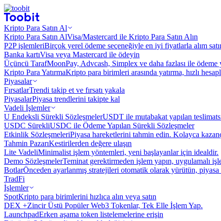
Kripto Para Satın Al
Kripto Para Satın Al
Visa/Mastercard ile Kripto Para Satın Alın
P2P işlemleri
Birçok yerel ödeme seçeneğiyle en iyi fiyatlarla alım sat
Banka kartı
Visa veya Mastercard ile ödeyin
Üçüncü Taraf
MoonPay, Advcash, Simplex ve daha fazlası ile ödeme 
Kripto Para Yatırma
Kripto para birimleri arasında yatırma, hızlı hesap
Piyasalar
Fırsatlar
Trendi takip et ve fırsatı yakala
Piyasalar
Piyasa trendlerini takipte kal
Vadeli İşlemler
U Endeksli Sürekli Sözleşmeler
USDT ile mutabakat yapılan teslimats
USDC Sürekli
USDC ile Ödeme Yapılan Sürekli Sözleşmeler
Etkinlik Sözleşmeleri
Piyasa hareketlerini tahmin edin. Kolayca kazanç
Tahmin Pazarı
Kestirilerden değere ulaşın
Lite Vadeli
Minimalist işlem yöntemleri, yeni başlayanlar için idealdir.
Demo Sözleşmeler
Teminat gerektirmeden işlem yapın, uygulamalı iş
Botlar
Önceden ayarlanmış stratejileri otomatik olarak yürütün, piyasa 
TradFi
İşlemler
Spot
Kripto para birimlerini hızlıca alın veya satın
DEX +
Zincir Üstü Popüler Web3 Tokenlar, Tek Elle İşlem Yap.
Launchpad
Erken aşama token listelemelerine erişin