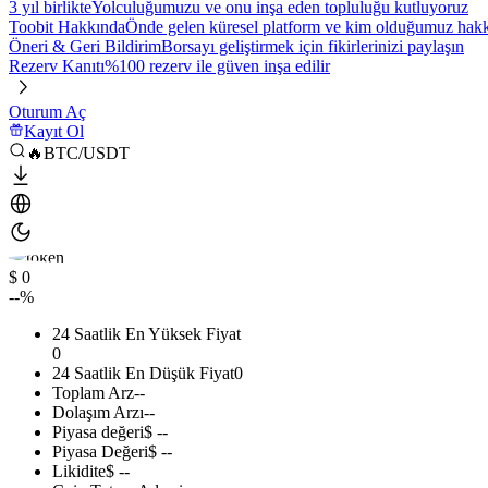
3 yıl birlikte
Yolculuğumuzu ve onu inşa eden topluluğu kutluyoruz
Toobit Hakkında
Önde gelen küresel platform ve kim olduğumuz hakkı
Öneri & Geri Bildirim
Borsayı geliştirmek için fikirlerinizi paylaşın
Rezerv Kanıtı
%100 rezerv ile güven inşa edilir
Oturum Aç
Kayıt Ol
🔥BTC/USDT
$ 0
--%
24 Saatlik En Yüksek Fiyat
0
24 Saatlik En Düşük Fiyat
0
Toplam Arz
--
Dolaşım Arzı
--
Piyasa değeri
$ --
Piyasa Değeri
$ --
Likidite
$ --