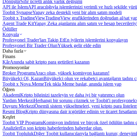
Dönüştür
Sıfır ücretli anlık varlık değişimi
API ile İşlem
API aracılığıyla işlemlerinizi verimli ve hızlı şekilde yür
Toobit Synapse
Yapay zeka destekli yeni bir alım satım modeli
Toobit x TradingView
TradingView grafiklerinden doğrudan al/sat ya
Agent Trade Kit
Yapay Zeka ajanlarını alım satım ve hesap becerileriy
Ödüller
Kopyala
Profesyonel Trader'ları Takip Et
En iyilerin işlemlerini kopyalayın
Profesyonel Bir Trader Olun
Yüksek gelir elde edin
Daha fazla
Finans
Kâr
Anında sabit kripto para getirileri kazanın
Promosyonlar
Broker Programı
Aracı olun, yüksek komisyon kazanın!
Büyükelçi Ol, Kazan
Büyükelçi olun ve rekabetçi avantajların tadını ç
Toobit x Nova.Meme
Tek tıkla Meme başlat, anında işlem yap
Öğren
Akademi
Kripto bilginizi tazeleyin ve daha iyi bir yatırımcı olun
Yardım Merkezi
Herhangi bir sorunu çözmek ve Toobit'i profesyonelce
Duyuru Merkezi
Önemli sistem yükseltmeleri, yeni kripto para listele
Resmi Blog
Kripto dünyasına dair içgörüler edinin ve ticaret fırsatları
Keşfet
Toobit VIP Programı
Komisyon indirimi ve birçok özel ödülün tadını ç
Analizler
En son kripto haberlerinden haberdar olun.
Toobit Topluluk
Diğer Toobit kullanıcılarıyla bağlantı kurun; deneyimle