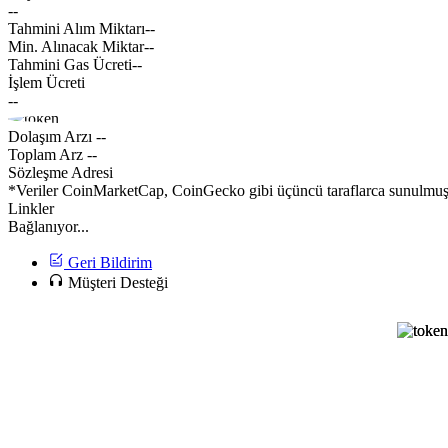
--
Tahmini Alım Miktarı
--
Min. Alınacak Miktar
--
Tahmini Gas Ücreti
--
İşlem Ücreti
--
Dolaşım Arzı
--
Toplam Arz
--
Sözleşme Adresi
*Veriler CoinMarketCap, CoinGecko gibi üçüncü taraflarca sunulmuştur
Linkler
Bağlanıyor...
Geri Bildirim
Müşteri Desteği