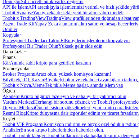
Dönüştür
Sıfır ücretli anlık varlık değişimi
API ile İşlem
API aracılığıyla işlemlerinizi verimli ve hızlı şekilde yür
Toobit Synapse
Yapay zeka destekli yeni bir alım satım modeli
Toobit x TradingView
TradingView grafiklerinden doğrudan al/sat ya
Agent Trade Kit
Yapay Zeka ajanlarını alım satım ve hesap becerileriy
Ödüller
Kopyala
Profesyonel Trader'ları Takip Et
En iyilerin işlemlerini kopyalayın
Profesyonel Bir Trader Olun
Yüksek gelir elde edin
Daha fazla
Finans
Kâr
Anında sabit kripto para getirileri kazanın
Promosyonlar
Broker Programı
Aracı olun, yüksek komisyon kazanın!
Büyükelçi Ol, Kazan
Büyükelçi olun ve rekabetçi avantajların tadını ç
Toobit x Nova.Meme
Tek tıkla Meme başlat, anında işlem yap
Öğren
Akademi
Kripto bilginizi tazeleyin ve daha iyi bir yatırımcı olun
Yardım Merkezi
Herhangi bir sorunu çözmek ve Toobit'i profesyonelce
Duyuru Merkezi
Önemli sistem yükseltmeleri, yeni kripto para listele
Resmi Blog
Kripto dünyasına dair içgörüler edinin ve ticaret fırsatları
Keşfet
Toobit VIP Programı
Komisyon indirimi ve birçok özel ödülün tadını ç
Analizler
En son kripto haberlerinden haberdar olun.
Toobit Topluluk
Diğer Toobit kullanıcılarıyla bağlantı kurun; deneyimle