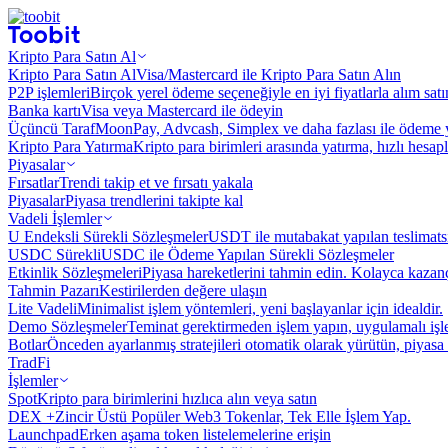
Kripto Para Satın Al
Kripto Para Satın Al
Visa/Mastercard ile Kripto Para Satın Alın
P2P işlemleri
Birçok yerel ödeme seçeneğiyle en iyi fiyatlarla alım sat
Banka kartı
Visa veya Mastercard ile ödeyin
Üçüncü Taraf
MoonPay, Advcash, Simplex ve daha fazlası ile ödeme 
Kripto Para Yatırma
Kripto para birimleri arasında yatırma, hızlı hesap
Piyasalar
Fırsatlar
Trendi takip et ve fırsatı yakala
Piyasalar
Piyasa trendlerini takipte kal
Vadeli İşlemler
U Endeksli Sürekli Sözleşmeler
USDT ile mutabakat yapılan teslimats
USDC Sürekli
USDC ile Ödeme Yapılan Sürekli Sözleşmeler
Etkinlik Sözleşmeleri
Piyasa hareketlerini tahmin edin. Kolayca kazanç
Tahmin Pazarı
Kestirilerden değere ulaşın
Lite Vadeli
Minimalist işlem yöntemleri, yeni başlayanlar için idealdir.
Demo Sözleşmeler
Teminat gerektirmeden işlem yapın, uygulamalı iş
Botlar
Önceden ayarlanmış stratejileri otomatik olarak yürütün, piyasa 
TradFi
İşlemler
Spot
Kripto para birimlerini hızlıca alın veya satın
DEX +
Zincir Üstü Popüler Web3 Tokenlar, Tek Elle İşlem Yap.
Launchpad
Erken aşama token listelemelerine erişin