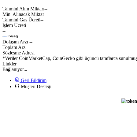
--
Tahmini Alım Miktarı
--
Min. Alınacak Miktar
--
Tahmini Gas Ücreti
--
İşlem Ücreti
--
Dolaşım Arzı
--
Toplam Arz
--
Sözleşme Adresi
*Veriler CoinMarketCap, CoinGecko gibi üçüncü taraflarca sunulmuştur
Linkler
Bağlanıyor...
Geri Bildirim
Müşteri Desteği