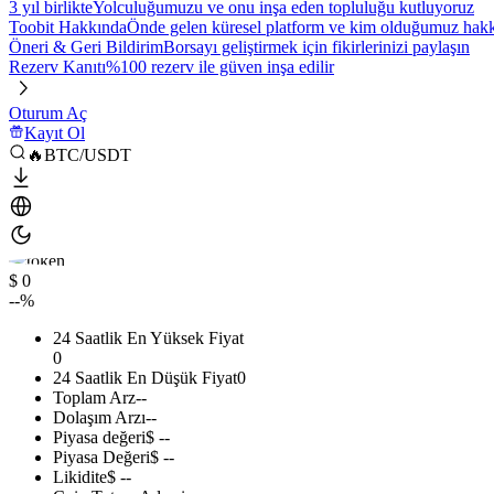
3 yıl birlikte
Yolculuğumuzu ve onu inşa eden topluluğu kutluyoruz
Toobit Hakkında
Önde gelen küresel platform ve kim olduğumuz hakkı
Öneri & Geri Bildirim
Borsayı geliştirmek için fikirlerinizi paylaşın
Rezerv Kanıtı
%100 rezerv ile güven inşa edilir
Oturum Aç
Kayıt Ol
🔥BTC/USDT
$ 0
--%
24 Saatlik En Yüksek Fiyat
0
24 Saatlik En Düşük Fiyat
0
Toplam Arz
--
Dolaşım Arzı
--
Piyasa değeri
$ --
Piyasa Değeri
$ --
Likidite
$ --