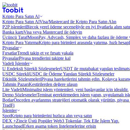
Kripto Para Satın Al
Kripto Para Satın Al
Visa/Mastercard ile Kripto Para Satın Alın
P2P işlemleri
Birçok yerel ödeme seçeneğiyle en iyi fiyatlarla alım sat
Banka kartı
Visa veya Mastercard ile ödeyin
Üçüncü Taraf
MoonPay, Advcash, Simplex ve daha fazlası ile ödeme 
Kripto Para Yatırma
Kripto para birimleri arasında yatırma, hızlı hesap
Piyasalar
Fırsatlar
Trendi takip et ve fırsatı yakala
Piyasalar
Piyasa trendlerini takipte kal
Vadeli İşlemler
U Endeksli Sürekli Sözleşmeler
USDT ile mutabakat yapılan teslimats
USDC Sürekli
USDC ile Ödeme Yapılan Sürekli Sözleşmeler
Etkinlik Sözleşmeleri
Piyasa hareketlerini tahmin edin. Kolayca kazanç
Tahmin Pazarı
Kestirilerden değere ulaşın
Lite Vadeli
Minimalist işlem yöntemleri, yeni başlayanlar için idealdir.
Demo Sözleşmeler
Teminat gerektirmeden işlem yapın, uygulamalı iş
Botlar
Önceden ayarlanmış stratejileri otomatik olarak yürütün, piyasa 
TradFi
İşlemler
Spot
Kripto para birimlerini hızlıca alın veya satın
DEX +
Zincir Üstü Popüler Web3 Tokenlar, Tek Elle İşlem Yap.
Launchpad
Erken aşama token listelemelerine erişin