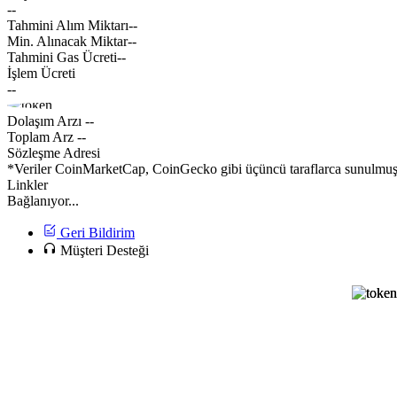
--
Tahmini Alım Miktarı
--
Min. Alınacak Miktar
--
Tahmini Gas Ücreti
--
İşlem Ücreti
--
Dolaşım Arzı
--
Toplam Arz
--
Sözleşme Adresi
*Veriler CoinMarketCap, CoinGecko gibi üçüncü taraflarca sunulmuştur
Linkler
Bağlanıyor...
Geri Bildirim
Müşteri Desteği