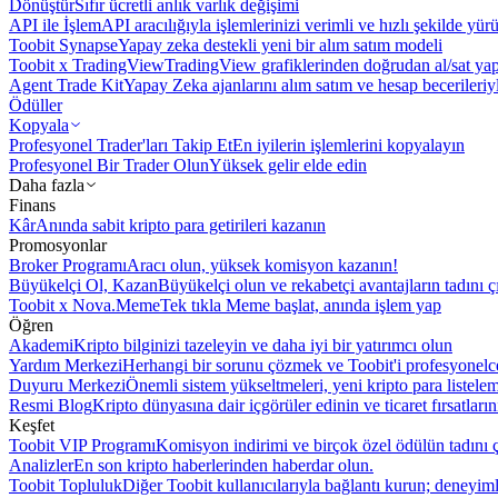
Dönüştür
Sıfır ücretli anlık varlık değişimi
API ile İşlem
API aracılığıyla işlemlerinizi verimli ve hızlı şekilde yür
Toobit Synapse
Yapay zeka destekli yeni bir alım satım modeli
Toobit x TradingView
TradingView grafiklerinden doğrudan al/sat ya
Agent Trade Kit
Yapay Zeka ajanlarını alım satım ve hesap becerileriy
Ödüller
Kopyala
Profesyonel Trader'ları Takip Et
En iyilerin işlemlerini kopyalayın
Profesyonel Bir Trader Olun
Yüksek gelir elde edin
Daha fazla
Finans
Kâr
Anında sabit kripto para getirileri kazanın
Promosyonlar
Broker Programı
Aracı olun, yüksek komisyon kazanın!
Büyükelçi Ol, Kazan
Büyükelçi olun ve rekabetçi avantajların tadını ç
Toobit x Nova.Meme
Tek tıkla Meme başlat, anında işlem yap
Öğren
Akademi
Kripto bilginizi tazeleyin ve daha iyi bir yatırımcı olun
Yardım Merkezi
Herhangi bir sorunu çözmek ve Toobit'i profesyonelce
Duyuru Merkezi
Önemli sistem yükseltmeleri, yeni kripto para listele
Resmi Blog
Kripto dünyasına dair içgörüler edinin ve ticaret fırsatları
Keşfet
Toobit VIP Programı
Komisyon indirimi ve birçok özel ödülün tadını ç
Analizler
En son kripto haberlerinden haberdar olun.
Toobit Topluluk
Diğer Toobit kullanıcılarıyla bağlantı kurun; deneyimle