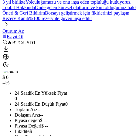
3 yıl birlikte
Yolculuğumuzu ve onu inşa eden topluluğu kutluyoruz
Toobit Hakkında
Önde gelen küresel platform ve kim olduğumuz hakkı
Öneri & Geri Bildirim
Borsayı geliştirmek için fikirlerinizi paylaşın
Rezerv Kanıtı
%100 rezerv ile güven inşa edilir
Oturum Aç
Kayıt Ol
🔥BTC/USDT
$ 0
--%
24 Saatlik En Yüksek Fiyat
0
24 Saatlik En Düşük Fiyat
0
Toplam Arz
--
Dolaşım Arzı
--
Piyasa değeri
$ --
Piyasa Değeri
$ --
Likidite
$ --