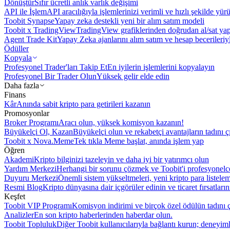
Dönüştür
Sıfır ücretli anlık varlık değişimi
API ile İşlem
API aracılığıyla işlemlerinizi verimli ve hızlı şekilde yür
Toobit Synapse
Yapay zeka destekli yeni bir alım satım modeli
Toobit x TradingView
TradingView grafiklerinden doğrudan al/sat ya
Agent Trade Kit
Yapay Zeka ajanlarını alım satım ve hesap becerileriy
Ödüller
Kopyala
Profesyonel Trader'ları Takip Et
En iyilerin işlemlerini kopyalayın
Profesyonel Bir Trader Olun
Yüksek gelir elde edin
Daha fazla
Finans
Kâr
Anında sabit kripto para getirileri kazanın
Promosyonlar
Broker Programı
Aracı olun, yüksek komisyon kazanın!
Büyükelçi Ol, Kazan
Büyükelçi olun ve rekabetçi avantajların tadını ç
Toobit x Nova.Meme
Tek tıkla Meme başlat, anında işlem yap
Öğren
Akademi
Kripto bilginizi tazeleyin ve daha iyi bir yatırımcı olun
Yardım Merkezi
Herhangi bir sorunu çözmek ve Toobit'i profesyonelce
Duyuru Merkezi
Önemli sistem yükseltmeleri, yeni kripto para listele
Resmi Blog
Kripto dünyasına dair içgörüler edinin ve ticaret fırsatları
Keşfet
Toobit VIP Programı
Komisyon indirimi ve birçok özel ödülün tadını ç
Analizler
En son kripto haberlerinden haberdar olun.
Toobit Topluluk
Diğer Toobit kullanıcılarıyla bağlantı kurun; deneyimle