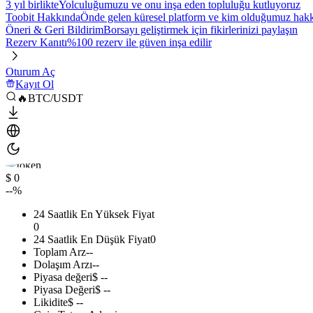
3 yıl birlikte
Yolculuğumuzu ve onu inşa eden topluluğu kutluyoruz
Toobit Hakkında
Önde gelen küresel platform ve kim olduğumuz hakkı
Öneri & Geri Bildirim
Borsayı geliştirmek için fikirlerinizi paylaşın
Rezerv Kanıtı
%100 rezerv ile güven inşa edilir
Oturum Aç
Kayıt Ol
🔥BTC/USDT
$ 0
--%
24 Saatlik En Yüksek Fiyat
0
24 Saatlik En Düşük Fiyat
0
Toplam Arz
--
Dolaşım Arzı
--
Piyasa değeri
$ --
Piyasa Değeri
$ --
Likidite
$ --