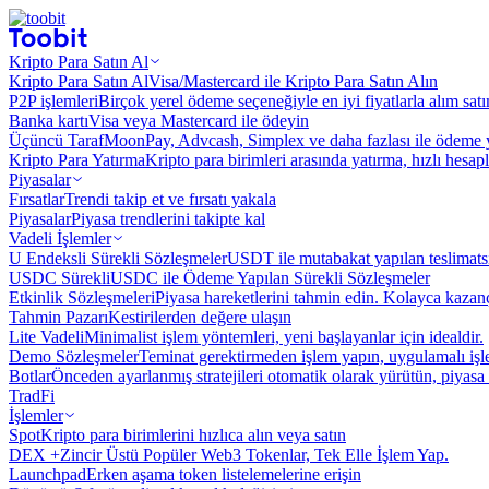
Kripto Para Satın Al
Kripto Para Satın Al
Visa/Mastercard ile Kripto Para Satın Alın
P2P işlemleri
Birçok yerel ödeme seçeneğiyle en iyi fiyatlarla alım sat
Banka kartı
Visa veya Mastercard ile ödeyin
Üçüncü Taraf
MoonPay, Advcash, Simplex ve daha fazlası ile ödeme 
Kripto Para Yatırma
Kripto para birimleri arasında yatırma, hızlı hesap
Piyasalar
Fırsatlar
Trendi takip et ve fırsatı yakala
Piyasalar
Piyasa trendlerini takipte kal
Vadeli İşlemler
U Endeksli Sürekli Sözleşmeler
USDT ile mutabakat yapılan teslimats
USDC Sürekli
USDC ile Ödeme Yapılan Sürekli Sözleşmeler
Etkinlik Sözleşmeleri
Piyasa hareketlerini tahmin edin. Kolayca kazanç
Tahmin Pazarı
Kestirilerden değere ulaşın
Lite Vadeli
Minimalist işlem yöntemleri, yeni başlayanlar için idealdir.
Demo Sözleşmeler
Teminat gerektirmeden işlem yapın, uygulamalı iş
Botlar
Önceden ayarlanmış stratejileri otomatik olarak yürütün, piyasa 
TradFi
İşlemler
Spot
Kripto para birimlerini hızlıca alın veya satın
DEX +
Zincir Üstü Popüler Web3 Tokenlar, Tek Elle İşlem Yap.
Launchpad
Erken aşama token listelemelerine erişin