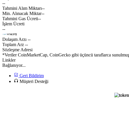
--
Tahmini Alım Miktarı
--
Min. Alınacak Miktar
--
Tahmini Gas Ücreti
--
İşlem Ücreti
--
Dolaşım Arzı
--
Toplam Arz
--
Sözleşme Adresi
*Veriler CoinMarketCap, CoinGecko gibi üçüncü taraflarca sunulmuştur
Linkler
Bağlanıyor...
Geri Bildirim
Müşteri Desteği