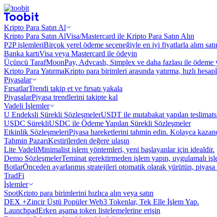
Kripto Para Satın Al
Kripto Para Satın Al
Visa/Mastercard ile Kripto Para Satın Alın
P2P işlemleri
Birçok yerel ödeme seçeneğiyle en iyi fiyatlarla alım sat
Banka kartı
Visa veya Mastercard ile ödeyin
Üçüncü Taraf
MoonPay, Advcash, Simplex ve daha fazlası ile ödeme 
Kripto Para Yatırma
Kripto para birimleri arasında yatırma, hızlı hesap
Piyasalar
Fırsatlar
Trendi takip et ve fırsatı yakala
Piyasalar
Piyasa trendlerini takipte kal
Vadeli İşlemler
U Endeksli Sürekli Sözleşmeler
USDT ile mutabakat yapılan teslimats
USDC Sürekli
USDC ile Ödeme Yapılan Sürekli Sözleşmeler
Etkinlik Sözleşmeleri
Piyasa hareketlerini tahmin edin. Kolayca kazanç
Tahmin Pazarı
Kestirilerden değere ulaşın
Lite Vadeli
Minimalist işlem yöntemleri, yeni başlayanlar için idealdir.
Demo Sözleşmeler
Teminat gerektirmeden işlem yapın, uygulamalı iş
Botlar
Önceden ayarlanmış stratejileri otomatik olarak yürütün, piyasa 
TradFi
İşlemler
Spot
Kripto para birimlerini hızlıca alın veya satın
DEX +
Zincir Üstü Popüler Web3 Tokenlar, Tek Elle İşlem Yap.
Launchpad
Erken aşama token listelemelerine erişin