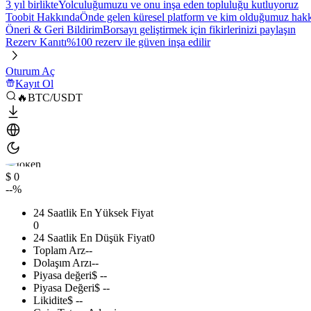
3 yıl birlikte
Yolculuğumuzu ve onu inşa eden topluluğu kutluyoruz
Toobit Hakkında
Önde gelen küresel platform ve kim olduğumuz hakkı
Öneri & Geri Bildirim
Borsayı geliştirmek için fikirlerinizi paylaşın
Rezerv Kanıtı
%100 rezerv ile güven inşa edilir
Oturum Aç
Kayıt Ol
🔥BTC/USDT
$ 0
--%
24 Saatlik En Yüksek Fiyat
0
24 Saatlik En Düşük Fiyat
0
Toplam Arz
--
Dolaşım Arzı
--
Piyasa değeri
$ --
Piyasa Değeri
$ --
Likidite
$ --