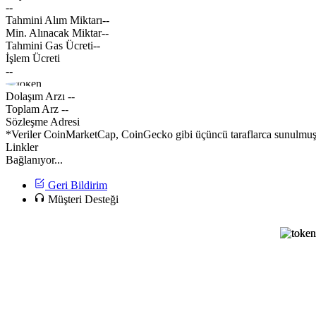
--
Tahmini Alım Miktarı
--
Min. Alınacak Miktar
--
Tahmini Gas Ücreti
--
İşlem Ücreti
--
Dolaşım Arzı
--
Toplam Arz
--
Sözleşme Adresi
*Veriler CoinMarketCap, CoinGecko gibi üçüncü taraflarca sunulmuştur
Linkler
Bağlanıyor...
Geri Bildirim
Müşteri Desteği