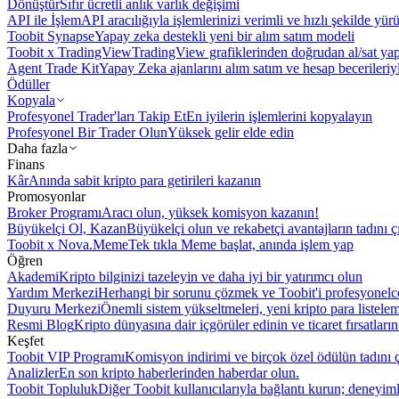
Dönüştür
Sıfır ücretli anlık varlık değişimi
API ile İşlem
API aracılığıyla işlemlerinizi verimli ve hızlı şekilde yür
Toobit Synapse
Yapay zeka destekli yeni bir alım satım modeli
Toobit x TradingView
TradingView grafiklerinden doğrudan al/sat ya
Agent Trade Kit
Yapay Zeka ajanlarını alım satım ve hesap becerileriy
Ödüller
Kopyala
Profesyonel Trader'ları Takip Et
En iyilerin işlemlerini kopyalayın
Profesyonel Bir Trader Olun
Yüksek gelir elde edin
Daha fazla
Finans
Kâr
Anında sabit kripto para getirileri kazanın
Promosyonlar
Broker Programı
Aracı olun, yüksek komisyon kazanın!
Büyükelçi Ol, Kazan
Büyükelçi olun ve rekabetçi avantajların tadını ç
Toobit x Nova.Meme
Tek tıkla Meme başlat, anında işlem yap
Öğren
Akademi
Kripto bilginizi tazeleyin ve daha iyi bir yatırımcı olun
Yardım Merkezi
Herhangi bir sorunu çözmek ve Toobit'i profesyonelce
Duyuru Merkezi
Önemli sistem yükseltmeleri, yeni kripto para listele
Resmi Blog
Kripto dünyasına dair içgörüler edinin ve ticaret fırsatları
Keşfet
Toobit VIP Programı
Komisyon indirimi ve birçok özel ödülün tadını ç
Analizler
En son kripto haberlerinden haberdar olun.
Toobit Topluluk
Diğer Toobit kullanıcılarıyla bağlantı kurun; deneyimle