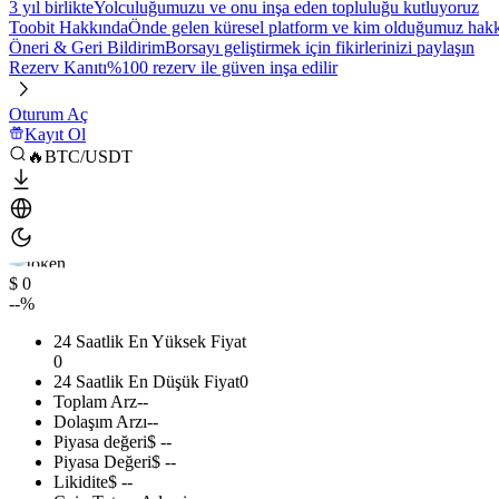
3 yıl birlikte
Yolculuğumuzu ve onu inşa eden topluluğu kutluyoruz
Toobit Hakkında
Önde gelen küresel platform ve kim olduğumuz hakkı
Öneri & Geri Bildirim
Borsayı geliştirmek için fikirlerinizi paylaşın
Rezerv Kanıtı
%100 rezerv ile güven inşa edilir
Oturum Aç
Kayıt Ol
🔥BTC/USDT
$ 0
--%
24 Saatlik En Yüksek Fiyat
0
24 Saatlik En Düşük Fiyat
0
Toplam Arz
--
Dolaşım Arzı
--
Piyasa değeri
$ --
Piyasa Değeri
$ --
Likidite
$ --