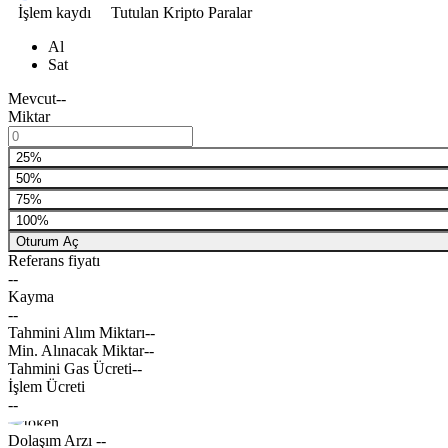
İşlem kaydı
Tutulan Kripto Paralar
Al
Sat
Mevcut
--
Miktar
25%
50%
75%
100%
Oturum Aç
Referans fiyatı
--
Kayma
--
Tahmini Alım Miktarı
--
Min. Alınacak Miktar
--
Tahmini Gas Ücreti
--
İşlem Ücreti
--
Dolaşım Arzı
--