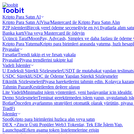
Kripto Para Satın Al
Kripto Para Satın Al
Visa/Mastercard ile Kripto Para Satın Alın
P2P işlemleri
Birçok yerel ödeme seçeneğiyle en iyi fiyatlarla alım sat
Banka kartı
Visa veya Mastercard ile ödeyin
Üçüncü Taraf
MoonPay, Advcash, Simplex ve daha fazlası ile ödeme 
Kripto Para Yatırma
Kripto para birimleri arasında yatırma, hızlı hesap
Piyasalar
Fırsatlar
Trendi takip et ve fırsatı yakala
Piyasalar
Piyasa trendlerini takipte kal
Vadeli İşlemler
U Endeksli Sürekli Sözleşmeler
USDT ile mutabakat yapılan teslimats
USDC Sürekli
USDC ile Ödeme Yapılan Sürekli Sözleşmeler
Etkinlik Sözleşmeleri
Piyasa hareketlerini tahmin edin. Kolayca kazanç
Tahmin Pazarı
Kestirilerden değere ulaşın
Lite Vadeli
Minimalist işlem yöntemleri, yeni başlayanlar için idealdir.
Demo Sözleşmeler
Teminat gerektirmeden işlem yapın, uygulamalı iş
Botlar
Önceden ayarlanmış stratejileri otomatik olarak yürütün, piyasa 
TradFi
İşlemler
Spot
Kripto para birimlerini hızlıca alın veya satın
DEX +
Zincir Üstü Popüler Web3 Tokenlar, Tek Elle İşlem Yap.
Launchpad
Erken aşama token listelemelerine erişin