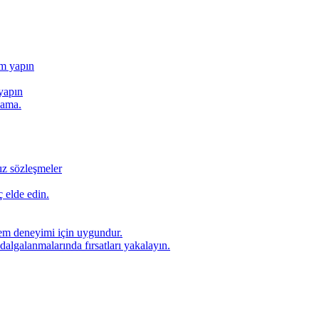
ım yapın
yapın
lama.
ız sözleşmeler
 elde edin.
lem deneyimi için uygundur.
dalgalanmalarında fırsatları yakalayın.