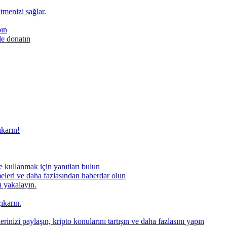
ütmenizi sağlar.
pın
le donatın
ıkarın!
 kullanmak için yanıtları bulun
meleri ve daha fazlasından haberdar olun
nı yakalayın.
ıkarın.
rinizi paylaşın, kripto konularını tartışın ve daha fazlasını yapın