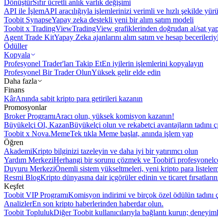
Dönüştür
Sıfır ücretli anlık varlık değişimi
API ile İşlem
API aracılığıyla işlemlerinizi verimli ve hızlı şekilde yür
Toobit Synapse
Yapay zeka destekli yeni bir alım satım modeli
Toobit x TradingView
TradingView grafiklerinden doğrudan al/sat ya
Agent Trade Kit
Yapay Zeka ajanlarını alım satım ve hesap becerileriy
Ödüller
Kopyala
Profesyonel Trader'ları Takip Et
En iyilerin işlemlerini kopyalayın
Profesyonel Bir Trader Olun
Yüksek gelir elde edin
Daha fazla
Finans
Kâr
Anında sabit kripto para getirileri kazanın
Promosyonlar
Broker Programı
Aracı olun, yüksek komisyon kazanın!
Büyükelçi Ol, Kazan
Büyükelçi olun ve rekabetçi avantajların tadını ç
Toobit x Nova.Meme
Tek tıkla Meme başlat, anında işlem yap
Öğren
Akademi
Kripto bilginizi tazeleyin ve daha iyi bir yatırımcı olun
Yardım Merkezi
Herhangi bir sorunu çözmek ve Toobit'i profesyonelce
Duyuru Merkezi
Önemli sistem yükseltmeleri, yeni kripto para listele
Resmi Blog
Kripto dünyasına dair içgörüler edinin ve ticaret fırsatları
Keşfet
Toobit VIP Programı
Komisyon indirimi ve birçok özel ödülün tadını ç
Analizler
En son kripto haberlerinden haberdar olun.
Toobit Topluluk
Diğer Toobit kullanıcılarıyla bağlantı kurun; deneyimle