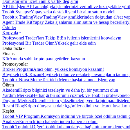
Dönüştür
Sıfır ücretli anlık varlık değişimi
API ile İşlem
API aracılığıyla işlemlerinizi verimli ve hızlı şekilde yür
Toobit Synapse
Yapay zeka destekli yeni bir alım satım modeli
Toobit x TradingView
TradingView grafiklerinden doğrudan al/sat ya
Agent Trade Kit
Yapay Zeka ajanlarını alım satım ve hesap becerileriy
Ödüller
Kopyala
Profesyonel Trader'ları Takip Et
En iyilerin işlemlerini kopyalayın
Profesyonel Bir Trader Olun
Yüksek gelir elde edin
Daha fazla
Finans
Kâr
Anında sabit kripto para getirileri kazanın
Promosyonlar
Broker Programı
Aracı olun, yüksek komisyon kazanın!
Büyükelçi Ol, Kazan
Büyükelçi olun ve rekabetçi avantajların tadını ç
Toobit x Nova.Meme
Tek tıkla Meme başlat, anında işlem yap
Öğren
Akademi
Kripto bilginizi tazeleyin ve daha iyi bir yatırımcı olun
Yardım Merkezi
Herhangi bir sorunu çözmek ve Toobit'i profesyonelce
Duyuru Merkezi
Önemli sistem yükseltmeleri, yeni kripto para listele
Resmi Blog
Kripto dünyasına dair içgörüler edinin ve ticaret fırsatları
Keşfet
Toobit VIP Programı
Komisyon indirimi ve birçok özel ödülün tadını ç
Analizler
En son kripto haberlerinden haberdar olun.
Toobit Topluluk
Diğer Toobit kullanıcılarıyla bağlantı kurun; deneyimle