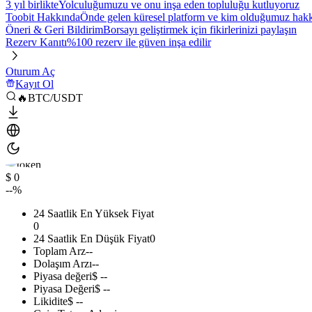
3 yıl birlikte
Yolculuğumuzu ve onu inşa eden topluluğu kutluyoruz
Toobit Hakkında
Önde gelen küresel platform ve kim olduğumuz hakkı
Öneri & Geri Bildirim
Borsayı geliştirmek için fikirlerinizi paylaşın
Rezerv Kanıtı
%100 rezerv ile güven inşa edilir
Oturum Aç
Kayıt Ol
🔥BTC/USDT
$ 0
--%
24 Saatlik En Yüksek Fiyat
0
24 Saatlik En Düşük Fiyat
0
Toplam Arz
--
Dolaşım Arzı
--
Piyasa değeri
$ --
Piyasa Değeri
$ --
Likidite
$ --