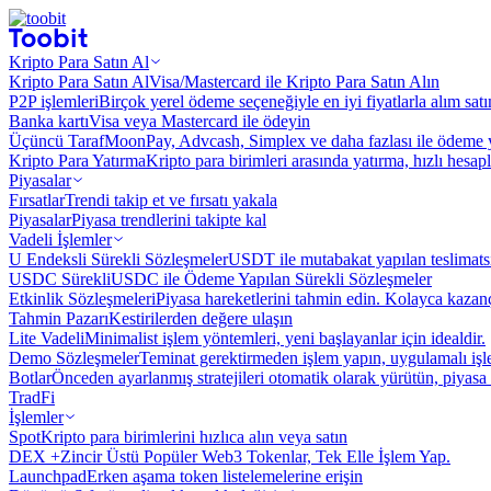
Kripto Para Satın Al
Kripto Para Satın Al
Visa/Mastercard ile Kripto Para Satın Alın
P2P işlemleri
Birçok yerel ödeme seçeneğiyle en iyi fiyatlarla alım sat
Banka kartı
Visa veya Mastercard ile ödeyin
Üçüncü Taraf
MoonPay, Advcash, Simplex ve daha fazlası ile ödeme 
Kripto Para Yatırma
Kripto para birimleri arasında yatırma, hızlı hesap
Piyasalar
Fırsatlar
Trendi takip et ve fırsatı yakala
Piyasalar
Piyasa trendlerini takipte kal
Vadeli İşlemler
U Endeksli Sürekli Sözleşmeler
USDT ile mutabakat yapılan teslimats
USDC Sürekli
USDC ile Ödeme Yapılan Sürekli Sözleşmeler
Etkinlik Sözleşmeleri
Piyasa hareketlerini tahmin edin. Kolayca kazanç
Tahmin Pazarı
Kestirilerden değere ulaşın
Lite Vadeli
Minimalist işlem yöntemleri, yeni başlayanlar için idealdir.
Demo Sözleşmeler
Teminat gerektirmeden işlem yapın, uygulamalı iş
Botlar
Önceden ayarlanmış stratejileri otomatik olarak yürütün, piyasa 
TradFi
İşlemler
Spot
Kripto para birimlerini hızlıca alın veya satın
DEX +
Zincir Üstü Popüler Web3 Tokenlar, Tek Elle İşlem Yap.
Launchpad
Erken aşama token listelemelerine erişin