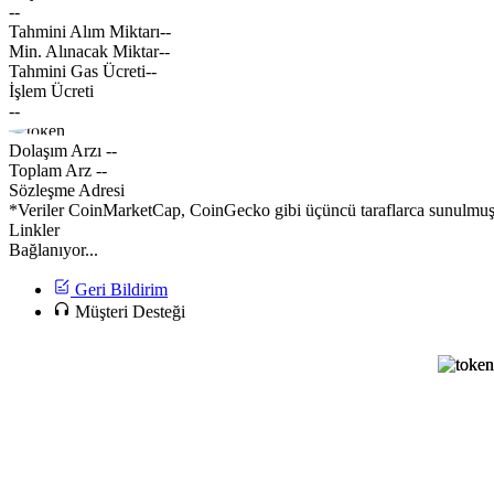
--
Tahmini Alım Miktarı
--
Min. Alınacak Miktar
--
Tahmini Gas Ücreti
--
İşlem Ücreti
--
Dolaşım Arzı
--
Toplam Arz
--
Sözleşme Adresi
*Veriler CoinMarketCap, CoinGecko gibi üçüncü taraflarca sunulmuştur
Linkler
Bağlanıyor...
Geri Bildirim
Müşteri Desteği