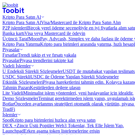
Kripto Para Satın Al
Kripto Para Satın Al
Visa/Mastercard ile Kripto Para Satın Alın
P2P işlemleri
Birçok yerel ödeme seçeneğiyle en iyi fiyatlarla alım sat
Banka kartı
Visa veya Mastercard ile ödeyin
Üçüncü Taraf
MoonPay, Advcash, Simplex ve daha fazlası ile ödeme 
Kripto Para Yatırma
Kripto para birimleri arasında yatırma, hızlı hesap
Piyasalar
Fırsatlar
Trendi takip et ve fırsatı yakala
Piyasalar
Piyasa trendlerini takipte kal
Vadeli İşlemler
U Endeksli Sürekli Sözleşmeler
USDT ile mutabakat yapılan teslimats
USDC Sürekli
USDC ile Ödeme Yapılan Sürekli Sözleşmeler
Etkinlik Sözleşmeleri
Piyasa hareketlerini tahmin edin. Kolayca kazanç
Tahmin Pazarı
Kestirilerden değere ulaşın
Lite Vadeli
Minimalist işlem yöntemleri, yeni başlayanlar için idealdir.
Demo Sözleşmeler
Teminat gerektirmeden işlem yapın, uygulamalı iş
Botlar
Önceden ayarlanmış stratejileri otomatik olarak yürütün, piyasa 
TradFi
İşlemler
Spot
Kripto para birimlerini hızlıca alın veya satın
DEX +
Zincir Üstü Popüler Web3 Tokenlar, Tek Elle İşlem Yap.
Launchpad
Erken aşama token listelemelerine erişin