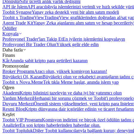
Dönüştür
Sıfır ücretli anlık varlık değişimi
API ile İşlem
API aracılığıyla işlemlerinizi verimli ve hızlı şekilde yür
Toobit Synapse
Yapay zeka destekli yeni bir alım satım modeli
Toobit x TradingView
TradingView grafiklerinden doğrudan al/sat ya
Agent Trade Kit
Yapay Zeka ajanlarını alım satım ve hesap becerileriy
Ödüller
Kopyala
Profesyonel Trader'ları Takip Et
En iyilerin işlemlerini kopyalayın
Profesyonel Bir Trader Olun
Yüksek gelir elde edin
Daha fazla
Finans
Kâr
Anında sabit kripto para getirileri kazanın
Promosyonlar
Broker Programı
Aracı olun, yüksek komisyon kazanın!
Büyükelçi Ol, Kazan
Büyükelçi olun ve rekabetçi avantajların tadını ç
Toobit x Nova.Meme
Tek tıkla Meme başlat, anında işlem yap
Öğren
Akademi
Kripto bilginizi tazeleyin ve daha iyi bir yatırımcı olun
Yardım Merkezi
Herhangi bir sorunu çözmek ve Toobit'i profesyonelce
Duyuru Merkezi
Önemli sistem yükseltmeleri, yeni kripto para listele
Resmi Blog
Kripto dünyasına dair içgörüler edinin ve ticaret fırsatları
Keşfet
Toobit VIP Programı
Komisyon indirimi ve birçok özel ödülün tadını ç
Analizler
En son kripto haberlerinden haberdar olun.
Toobit Topluluk
Diğer Toobit kullanıcılarıyla bağlantı kurun; deneyimle