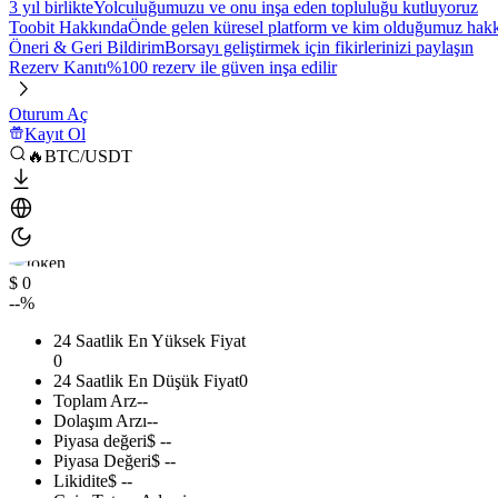
3 yıl birlikte
Yolculuğumuzu ve onu inşa eden topluluğu kutluyoruz
Toobit Hakkında
Önde gelen küresel platform ve kim olduğumuz hakkı
Öneri & Geri Bildirim
Borsayı geliştirmek için fikirlerinizi paylaşın
Rezerv Kanıtı
%100 rezerv ile güven inşa edilir
Oturum Aç
Kayıt Ol
🔥BTC/USDT
$ 0
--%
24 Saatlik En Yüksek Fiyat
0
24 Saatlik En Düşük Fiyat
0
Toplam Arz
--
Dolaşım Arzı
--
Piyasa değeri
$ --
Piyasa Değeri
$ --
Likidite
$ --