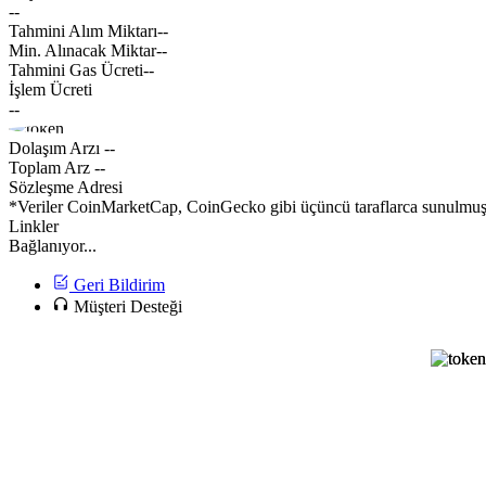
--
Tahmini Alım Miktarı
--
Min. Alınacak Miktar
--
Tahmini Gas Ücreti
--
İşlem Ücreti
--
Dolaşım Arzı
--
Toplam Arz
--
Sözleşme Adresi
*Veriler CoinMarketCap, CoinGecko gibi üçüncü taraflarca sunulmuştur
Linkler
Bağlanıyor...
Geri Bildirim
Müşteri Desteği