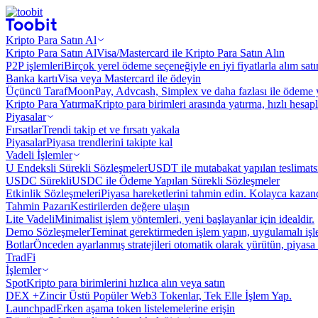
Kripto Para Satın Al
Kripto Para Satın Al
Visa/Mastercard ile Kripto Para Satın Alın
P2P işlemleri
Birçok yerel ödeme seçeneğiyle en iyi fiyatlarla alım sat
Banka kartı
Visa veya Mastercard ile ödeyin
Üçüncü Taraf
MoonPay, Advcash, Simplex ve daha fazlası ile ödeme 
Kripto Para Yatırma
Kripto para birimleri arasında yatırma, hızlı hesap
Piyasalar
Fırsatlar
Trendi takip et ve fırsatı yakala
Piyasalar
Piyasa trendlerini takipte kal
Vadeli İşlemler
U Endeksli Sürekli Sözleşmeler
USDT ile mutabakat yapılan teslimats
USDC Sürekli
USDC ile Ödeme Yapılan Sürekli Sözleşmeler
Etkinlik Sözleşmeleri
Piyasa hareketlerini tahmin edin. Kolayca kazanç
Tahmin Pazarı
Kestirilerden değere ulaşın
Lite Vadeli
Minimalist işlem yöntemleri, yeni başlayanlar için idealdir.
Demo Sözleşmeler
Teminat gerektirmeden işlem yapın, uygulamalı iş
Botlar
Önceden ayarlanmış stratejileri otomatik olarak yürütün, piyasa 
TradFi
İşlemler
Spot
Kripto para birimlerini hızlıca alın veya satın
DEX +
Zincir Üstü Popüler Web3 Tokenlar, Tek Elle İşlem Yap.
Launchpad
Erken aşama token listelemelerine erişin