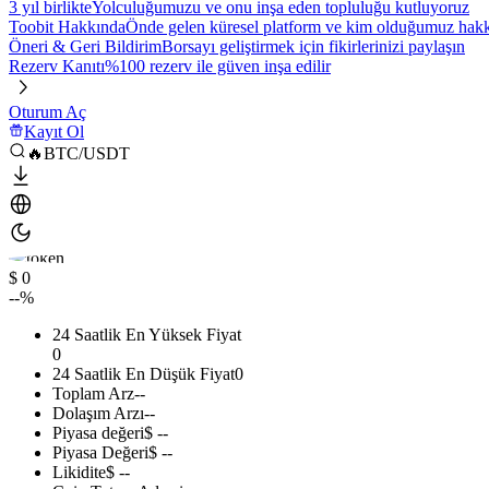
3 yıl birlikte
Yolculuğumuzu ve onu inşa eden topluluğu kutluyoruz
Toobit Hakkında
Önde gelen küresel platform ve kim olduğumuz hakkı
Öneri & Geri Bildirim
Borsayı geliştirmek için fikirlerinizi paylaşın
Rezerv Kanıtı
%100 rezerv ile güven inşa edilir
Oturum Aç
Kayıt Ol
🔥BTC/USDT
$ 0
--%
24 Saatlik En Yüksek Fiyat
0
24 Saatlik En Düşük Fiyat
0
Toplam Arz
--
Dolaşım Arzı
--
Piyasa değeri
$ --
Piyasa Değeri
$ --
Likidite
$ --