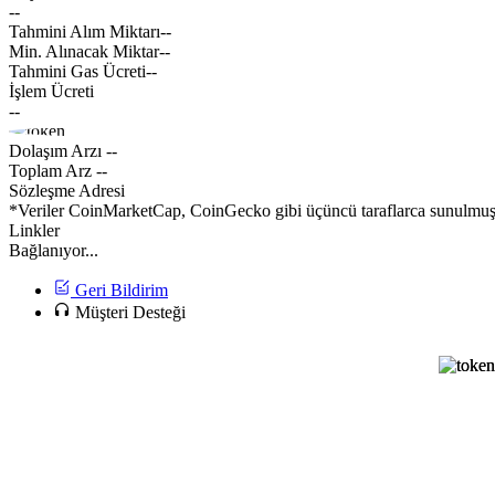
--
Tahmini Alım Miktarı
--
Min. Alınacak Miktar
--
Tahmini Gas Ücreti
--
İşlem Ücreti
--
Dolaşım Arzı
--
Toplam Arz
--
Sözleşme Adresi
*Veriler CoinMarketCap, CoinGecko gibi üçüncü taraflarca sunulmuştur
Linkler
Bağlanıyor...
Geri Bildirim
Müşteri Desteği