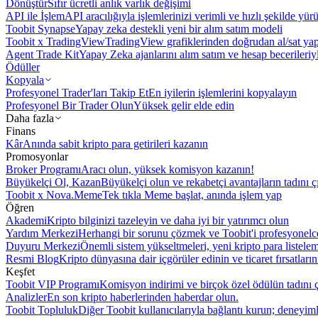
Dönüştür
Sıfır ücretli anlık varlık değişimi
API ile İşlem
API aracılığıyla işlemlerinizi verimli ve hızlı şekilde yür
Toobit Synapse
Yapay zeka destekli yeni bir alım satım modeli
Toobit x TradingView
TradingView grafiklerinden doğrudan al/sat ya
Agent Trade Kit
Yapay Zeka ajanlarını alım satım ve hesap becerileriy
Ödüller
Kopyala
Profesyonel Trader'ları Takip Et
En iyilerin işlemlerini kopyalayın
Profesyonel Bir Trader Olun
Yüksek gelir elde edin
Daha fazla
Finans
Kâr
Anında sabit kripto para getirileri kazanın
Promosyonlar
Broker Programı
Aracı olun, yüksek komisyon kazanın!
Büyükelçi Ol, Kazan
Büyükelçi olun ve rekabetçi avantajların tadını ç
Toobit x Nova.Meme
Tek tıkla Meme başlat, anında işlem yap
Öğren
Akademi
Kripto bilginizi tazeleyin ve daha iyi bir yatırımcı olun
Yardım Merkezi
Herhangi bir sorunu çözmek ve Toobit'i profesyonelce
Duyuru Merkezi
Önemli sistem yükseltmeleri, yeni kripto para listele
Resmi Blog
Kripto dünyasına dair içgörüler edinin ve ticaret fırsatları
Keşfet
Toobit VIP Programı
Komisyon indirimi ve birçok özel ödülün tadını ç
Analizler
En son kripto haberlerinden haberdar olun.
Toobit Topluluk
Diğer Toobit kullanıcılarıyla bağlantı kurun; deneyimle