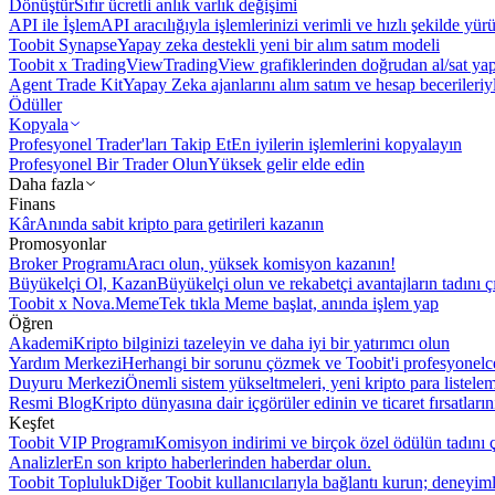
Dönüştür
Sıfır ücretli anlık varlık değişimi
API ile İşlem
API aracılığıyla işlemlerinizi verimli ve hızlı şekilde yür
Toobit Synapse
Yapay zeka destekli yeni bir alım satım modeli
Toobit x TradingView
TradingView grafiklerinden doğrudan al/sat ya
Agent Trade Kit
Yapay Zeka ajanlarını alım satım ve hesap becerileriy
Ödüller
Kopyala
Profesyonel Trader'ları Takip Et
En iyilerin işlemlerini kopyalayın
Profesyonel Bir Trader Olun
Yüksek gelir elde edin
Daha fazla
Finans
Kâr
Anında sabit kripto para getirileri kazanın
Promosyonlar
Broker Programı
Aracı olun, yüksek komisyon kazanın!
Büyükelçi Ol, Kazan
Büyükelçi olun ve rekabetçi avantajların tadını ç
Toobit x Nova.Meme
Tek tıkla Meme başlat, anında işlem yap
Öğren
Akademi
Kripto bilginizi tazeleyin ve daha iyi bir yatırımcı olun
Yardım Merkezi
Herhangi bir sorunu çözmek ve Toobit'i profesyonelce
Duyuru Merkezi
Önemli sistem yükseltmeleri, yeni kripto para listele
Resmi Blog
Kripto dünyasına dair içgörüler edinin ve ticaret fırsatları
Keşfet
Toobit VIP Programı
Komisyon indirimi ve birçok özel ödülün tadını ç
Analizler
En son kripto haberlerinden haberdar olun.
Toobit Topluluk
Diğer Toobit kullanıcılarıyla bağlantı kurun; deneyimle