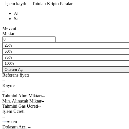
İşlem kaydı
Tutulan Kripto Paralar
Al
Sat
Mevcut
--
Miktar
25%
50%
75%
100%
Oturum Aç
Referans fiyatı
--
Kayma
--
Tahmini Alım Miktarı
--
Min. Alınacak Miktar
--
Tahmini Gas Ücreti
--
İşlem Ücreti
--
Dolaşım Arzı
--