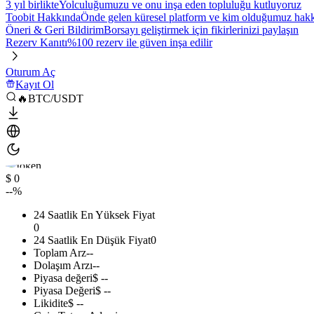
3 yıl birlikte
Yolculuğumuzu ve onu inşa eden topluluğu kutluyoruz
Toobit Hakkında
Önde gelen küresel platform ve kim olduğumuz hakkı
Öneri & Geri Bildirim
Borsayı geliştirmek için fikirlerinizi paylaşın
Rezerv Kanıtı
%100 rezerv ile güven inşa edilir
Oturum Aç
Kayıt Ol
🔥BTC/USDT
$ 0
--%
24 Saatlik En Yüksek Fiyat
0
24 Saatlik En Düşük Fiyat
0
Toplam Arz
--
Dolaşım Arzı
--
Piyasa değeri
$ --
Piyasa Değeri
$ --
Likidite
$ --