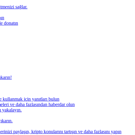
ütmenizi sağlar.
pın
le donatın
ıkarın!
 kullanmak için yanıtları bulun
meleri ve daha fazlasından haberdar olun
nı yakalayın.
ıkarın.
rinizi paylaşın, kripto konularını tartışın ve daha fazlasını yapın