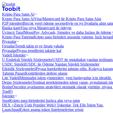
Kripto Para Satın Al
Kripto Para Satın Al
Visa/Mastercard ile Kripto Para Satın Alın
P2P işlemleri
Birçok yerel ödeme seçeneğiyle en iyi fiyatlarla alım sat
Banka kartı
Visa veya Mastercard ile ödeyin
Üçüncü Taraf
MoonPay, Advcash, Simplex ve daha fazlası ile ödeme 
Kripto Para Yatırma
Kripto para birimleri arasında yatırma, hızlı hesap
Piyasalar
Fırsatlar
Trendi takip et ve fırsatı yakala
Piyasalar
Piyasa trendlerini takipte kal
Vadeli İşlemler
U Endeksli Sürekli Sözleşmeler
USDT ile mutabakat yapılan teslimats
USDC Sürekli
USDC ile Ödeme Yapılan Sürekli Sözleşmeler
Etkinlik Sözleşmeleri
Piyasa hareketlerini tahmin edin. Kolayca kazanç
Tahmin Pazarı
Kestirilerden değere ulaşın
Lite Vadeli
Minimalist işlem yöntemleri, yeni başlayanlar için idealdir.
Demo Sözleşmeler
Teminat gerektirmeden işlem yapın, uygulamalı iş
Botlar
Önceden ayarlanmış stratejileri otomatik olarak yürütün, piyasa 
TradFi
İşlemler
Spot
Kripto para birimlerini hızlıca alın veya satın
DEX +
Zincir Üstü Popüler Web3 Tokenlar, Tek Elle İşlem Yap.
Launchpad
Erken aşama token listelemelerine erişin