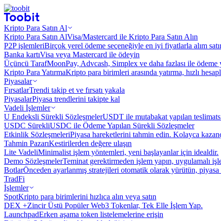
Kripto Para Satın Al
Kripto Para Satın Al
Visa/Mastercard ile Kripto Para Satın Alın
P2P işlemleri
Birçok yerel ödeme seçeneğiyle en iyi fiyatlarla alım sat
Banka kartı
Visa veya Mastercard ile ödeyin
Üçüncü Taraf
MoonPay, Advcash, Simplex ve daha fazlası ile ödeme 
Kripto Para Yatırma
Kripto para birimleri arasında yatırma, hızlı hesap
Piyasalar
Fırsatlar
Trendi takip et ve fırsatı yakala
Piyasalar
Piyasa trendlerini takipte kal
Vadeli İşlemler
U Endeksli Sürekli Sözleşmeler
USDT ile mutabakat yapılan teslimats
USDC Sürekli
USDC ile Ödeme Yapılan Sürekli Sözleşmeler
Etkinlik Sözleşmeleri
Piyasa hareketlerini tahmin edin. Kolayca kazanç
Tahmin Pazarı
Kestirilerden değere ulaşın
Lite Vadeli
Minimalist işlem yöntemleri, yeni başlayanlar için idealdir.
Demo Sözleşmeler
Teminat gerektirmeden işlem yapın, uygulamalı iş
Botlar
Önceden ayarlanmış stratejileri otomatik olarak yürütün, piyasa 
TradFi
İşlemler
Spot
Kripto para birimlerini hızlıca alın veya satın
DEX +
Zincir Üstü Popüler Web3 Tokenlar, Tek Elle İşlem Yap.
Launchpad
Erken aşama token listelemelerine erişin