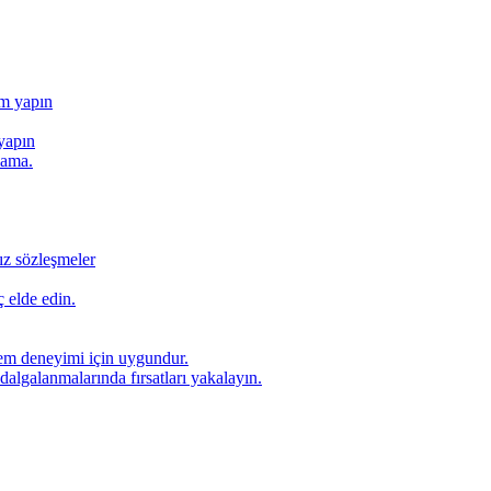
ım yapın
yapın
lama.
ız sözleşmeler
 elde edin.
lem deneyimi için uygundur.
dalgalanmalarında fırsatları yakalayın.