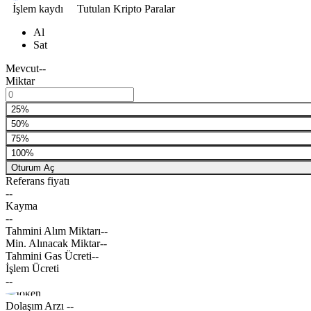
İşlem kaydı
Tutulan Kripto Paralar
Al
Sat
Mevcut
--
Miktar
25%
50%
75%
100%
Oturum Aç
Referans fiyatı
--
Kayma
--
Tahmini Alım Miktarı
--
Min. Alınacak Miktar
--
Tahmini Gas Ücreti
--
İşlem Ücreti
--
Dolaşım Arzı
--