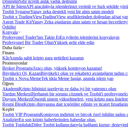
Dönüştür
Sıfır ücretli anlık varlık değişimi
API ile İşlem
API aracılığıyla işlemlerinizi verimli ve hızlı şekilde yür
Toobit Synapse
Yapay zeka destekli yeni bir alım satım modeli
Toobit x TradingView
TradingView grafiklerinden doğrudan al/sat ya
Agent Trade Kit
Yapay Zeka ajanlarını alım satım ve hesap becerileriy
Ödüller
Kopyala
Profesyonel Trader'ları Takip Et
En iyilerin işlemlerini kopyalayın
Profesyonel Bir Trader Olun
Yüksek gelir elde edin
Daha fazla
Finans
Kâr
Anında sabit kripto para getirileri kazanın
Promosyonlar
Broker Programı
Aracı olun, yüksek komisyon kazanın!
Büyükelçi Ol, Kazan
Büyükelçi olun ve rekabetçi avantajların tadını ç
Toobit x Nova.Meme
Tek tıkla Meme başlat, anında işlem yap
Öğren
Akademi
Kripto bilginizi tazeleyin ve daha iyi bir yatırımcı olun
Yardım Merkezi
Herhangi bir sorunu çözmek ve Toobit'i profesyonelce
Duyuru Merkezi
Önemli sistem yükseltmeleri, yeni kripto para listele
Resmi Blog
Kripto dünyasına dair içgörüler edinin ve ticaret fırsatları
Keşfet
Toobit VIP Programı
Komisyon indirimi ve birçok özel ödülün tadını ç
Analizler
En son kripto haberlerinden haberdar olun.
Toobit Topluluk
Diğer Toobit kullanıcılarıyla bağlantı kurun; deneyimle