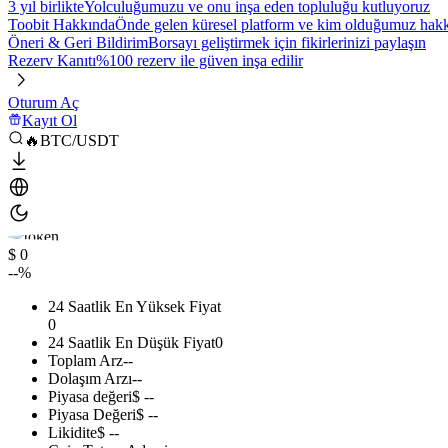
3 yıl birlikte
Yolculuğumuzu ve onu inşa eden topluluğu kutluyoruz
Toobit Hakkında
Önde gelen küresel platform ve kim olduğumuz hakkı
Öneri & Geri Bildirim
Borsayı geliştirmek için fikirlerinizi paylaşın
Rezerv Kanıtı
%100 rezerv ile güven inşa edilir
Oturum Aç
Kayıt Ol
🔥BTC/USDT
$ 0
--%
24 Saatlik En Yüksek Fiyat
0
24 Saatlik En Düşük Fiyat
0
Toplam Arz
--
Dolaşım Arzı
--
Piyasa değeri
$ --
Piyasa Değeri
$ --
Likidite
$ --