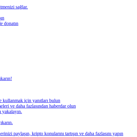
ütmenizi sağlar.
pın
le donatın
ıkarın!
 kullanmak için yanıtları bulun
meleri ve daha fazlasından haberdar olun
nı yakalayın.
ıkarın.
rinizi paylaşın, kripto konularını tartışın ve daha fazlasını yapın