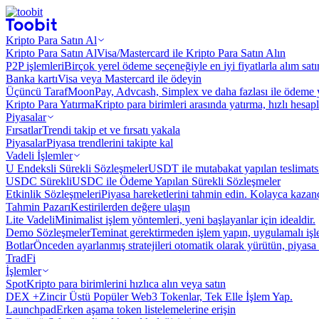
Kripto Para Satın Al
Kripto Para Satın Al
Visa/Mastercard ile Kripto Para Satın Alın
P2P işlemleri
Birçok yerel ödeme seçeneğiyle en iyi fiyatlarla alım sat
Banka kartı
Visa veya Mastercard ile ödeyin
Üçüncü Taraf
MoonPay, Advcash, Simplex ve daha fazlası ile ödeme 
Kripto Para Yatırma
Kripto para birimleri arasında yatırma, hızlı hesap
Piyasalar
Fırsatlar
Trendi takip et ve fırsatı yakala
Piyasalar
Piyasa trendlerini takipte kal
Vadeli İşlemler
U Endeksli Sürekli Sözleşmeler
USDT ile mutabakat yapılan teslimats
USDC Sürekli
USDC ile Ödeme Yapılan Sürekli Sözleşmeler
Etkinlik Sözleşmeleri
Piyasa hareketlerini tahmin edin. Kolayca kazanç
Tahmin Pazarı
Kestirilerden değere ulaşın
Lite Vadeli
Minimalist işlem yöntemleri, yeni başlayanlar için idealdir.
Demo Sözleşmeler
Teminat gerektirmeden işlem yapın, uygulamalı iş
Botlar
Önceden ayarlanmış stratejileri otomatik olarak yürütün, piyasa 
TradFi
İşlemler
Spot
Kripto para birimlerini hızlıca alın veya satın
DEX +
Zincir Üstü Popüler Web3 Tokenlar, Tek Elle İşlem Yap.
Launchpad
Erken aşama token listelemelerine erişin