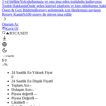
3 yıl birlikte
Yolculuğumuzu ve onu inşa eden topluluğu kutluyoruz
Toobit Hakkında
Önde gelen küresel platform ve kim olduğumuz hakkı
Öneri & Geri Bildirim
Borsayı geliştirmek için fikirlerinizi paylaşın
Rezerv Kanıtı
%100 rezerv ile güven inşa edilir
Oturum Aç
Kayıt Ol
🔥BTC/USDT
$ 0
--%
24 Saatlik En Yüksek Fiyat
0
24 Saatlik En Düşük Fiyat
0
Toplam Arz
--
Dolaşım Arzı
--
Piyasa değeri
$ --
Piyasa Değeri
$ --
Likidite
$ --