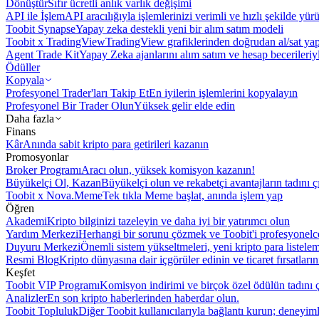
Dönüştür
Sıfır ücretli anlık varlık değişimi
API ile İşlem
API aracılığıyla işlemlerinizi verimli ve hızlı şekilde yür
Toobit Synapse
Yapay zeka destekli yeni bir alım satım modeli
Toobit x TradingView
TradingView grafiklerinden doğrudan al/sat ya
Agent Trade Kit
Yapay Zeka ajanlarını alım satım ve hesap becerileriy
Ödüller
Kopyala
Profesyonel Trader'ları Takip Et
En iyilerin işlemlerini kopyalayın
Profesyonel Bir Trader Olun
Yüksek gelir elde edin
Daha fazla
Finans
Kâr
Anında sabit kripto para getirileri kazanın
Promosyonlar
Broker Programı
Aracı olun, yüksek komisyon kazanın!
Büyükelçi Ol, Kazan
Büyükelçi olun ve rekabetçi avantajların tadını ç
Toobit x Nova.Meme
Tek tıkla Meme başlat, anında işlem yap
Öğren
Akademi
Kripto bilginizi tazeleyin ve daha iyi bir yatırımcı olun
Yardım Merkezi
Herhangi bir sorunu çözmek ve Toobit'i profesyonelce
Duyuru Merkezi
Önemli sistem yükseltmeleri, yeni kripto para listele
Resmi Blog
Kripto dünyasına dair içgörüler edinin ve ticaret fırsatları
Keşfet
Toobit VIP Programı
Komisyon indirimi ve birçok özel ödülün tadını ç
Analizler
En son kripto haberlerinden haberdar olun.
Toobit Topluluk
Diğer Toobit kullanıcılarıyla bağlantı kurun; deneyimle