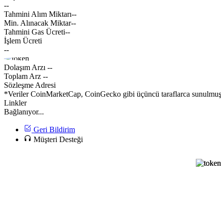
--
Tahmini Alım Miktarı
--
Min. Alınacak Miktar
--
Tahmini Gas Ücreti
--
İşlem Ücreti
--
Dolaşım Arzı
--
Toplam Arz
--
Sözleşme Adresi
*Veriler CoinMarketCap, CoinGecko gibi üçüncü taraflarca sunulmuştur
Linkler
Bağlanıyor...
Geri Bildirim
Müşteri Desteği