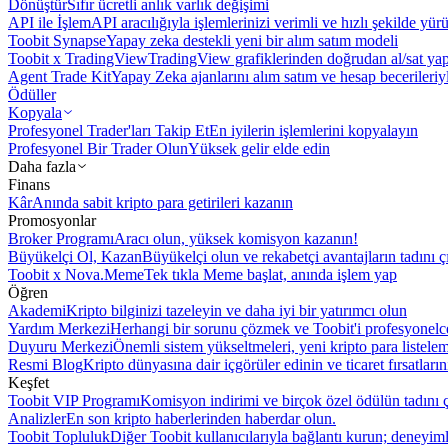
Dönüştür
Sıfır ücretli anlık varlık değişimi
API ile İşlem
API aracılığıyla işlemlerinizi verimli ve hızlı şekilde yür
Toobit Synapse
Yapay zeka destekli yeni bir alım satım modeli
Toobit x TradingView
TradingView grafiklerinden doğrudan al/sat ya
Agent Trade Kit
Yapay Zeka ajanlarını alım satım ve hesap becerileriy
Ödüller
Kopyala
Profesyonel Trader'ları Takip Et
En iyilerin işlemlerini kopyalayın
Profesyonel Bir Trader Olun
Yüksek gelir elde edin
Daha fazla
Finans
Kâr
Anında sabit kripto para getirileri kazanın
Promosyonlar
Broker Programı
Aracı olun, yüksek komisyon kazanın!
Büyükelçi Ol, Kazan
Büyükelçi olun ve rekabetçi avantajların tadını ç
Toobit x Nova.Meme
Tek tıkla Meme başlat, anında işlem yap
Öğren
Akademi
Kripto bilginizi tazeleyin ve daha iyi bir yatırımcı olun
Yardım Merkezi
Herhangi bir sorunu çözmek ve Toobit'i profesyonelce
Duyuru Merkezi
Önemli sistem yükseltmeleri, yeni kripto para listele
Resmi Blog
Kripto dünyasına dair içgörüler edinin ve ticaret fırsatları
Keşfet
Toobit VIP Programı
Komisyon indirimi ve birçok özel ödülün tadını ç
Analizler
En son kripto haberlerinden haberdar olun.
Toobit Topluluk
Diğer Toobit kullanıcılarıyla bağlantı kurun; deneyimle