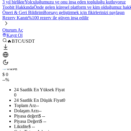
3 yıl birlikte
Yolculuğumuzu ve onu inşa eden topluluğu kutluyoruz
Toobit Hakkında
Önde gelen küresel platform ve kim olduğumuz hakkı
Öneri & Geri Bildirim
Borsayı geliştirmek için fikirlerinizi paylaşın
Rezerv Kanıtı
%100 rezerv ile güven inşa edilir
Oturum Aç
Kayıt Ol
🔥BTC/USDT
$ 0
--%
24 Saatlik En Yüksek Fiyat
0
24 Saatlik En Düşük Fiyat
0
Toplam Arz
--
Dolaşım Arzı
--
Piyasa değeri
$ --
Piyasa Değeri
$ --
Likidite
$ --