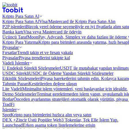
Kripto Para Satın Al
Kripto Para Satın Al
Visa/Mastercard ile Kripto Para Satın Alın
P2P işlemleri
Birçok yerel ödeme seçeneğiyle en iyi fiyatlarla alım sat
Banka kartı
Visa veya Mastercard ile ödeyin
Üçüncü Taraf
MoonPay, Advcash, Simplex ve daha fazlası ile ödeme 
Kripto Para Yatırma
Kripto para birimleri arasında yatırma, hızlı hesap
Piyasalar
Fırsatlar
Trendi takip et ve fırsatı yakala
Piyasalar
Piyasa trendlerini takipte kal
Vadeli İşlemler
U Endeksli Sürekli Sözleşmeler
USDT ile mutabakat yapılan teslimats
USDC Sürekli
USDC ile Ödeme Yapılan Sürekli Sözleşmeler
Etkinlik Sözleşmeleri
Piyasa hareketlerini tahmin edin. Kolayca kazanç
Tahmin Pazarı
Kestirilerden değere ulaşın
Lite Vadeli
Minimalist işlem yöntemleri, yeni başlayanlar için idealdir.
Demo Sözleşmeler
Teminat gerektirmeden işlem yapın, uygulamalı iş
Botlar
Önceden ayarlanmış stratejileri otomatik olarak yürütün, piyasa 
TradFi
İşlemler
Spot
Kripto para birimlerini hızlıca alın veya satın
DEX +
Zincir Üstü Popüler Web3 Tokenlar, Tek Elle İşlem Yap.
Launchpad
Erken aşama token listelemelerine erişin