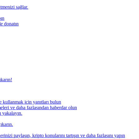
ütmenizi sağlar.
pın
le donatın
ıkarın!
 kullanmak için yanıtları bulun
meleri ve daha fazlasından haberdar olun
nı yakalayın.
ıkarın.
rinizi paylaşın, kripto konularını tartışın ve daha fazlasını yapın