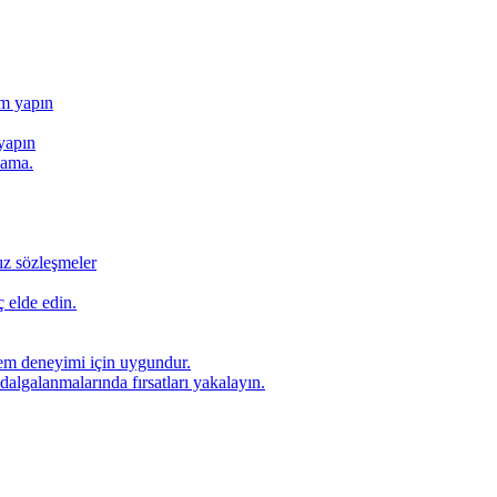
ım yapın
yapın
lama.
ız sözleşmeler
 elde edin.
lem deneyimi için uygundur.
dalgalanmalarında fırsatları yakalayın.