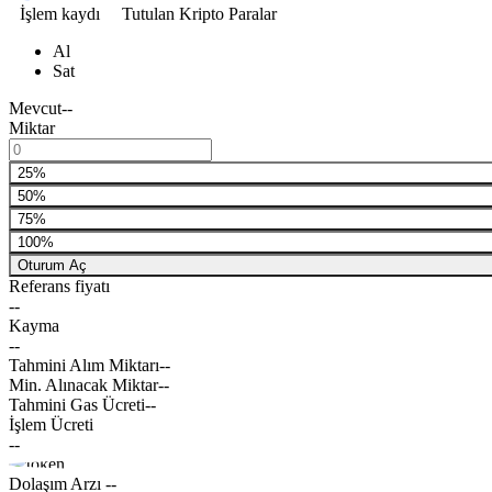
İşlem kaydı
Tutulan Kripto Paralar
Al
Sat
Mevcut
--
Miktar
25%
50%
75%
100%
Oturum Aç
Referans fiyatı
--
Kayma
--
Tahmini Alım Miktarı
--
Min. Alınacak Miktar
--
Tahmini Gas Ücreti
--
İşlem Ücreti
--
Dolaşım Arzı
--