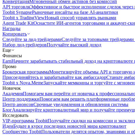
Конвертация
Мгновенный обмен активов без комиссий
API торговля
Эффективное и быстрое исполнение сделок чере
Toobit Synapse
Рыночные инсайты на базе AI-аналитики
Toobit x TradingView
Новый способ управлять рынками
Agent Trade Kit
Оснастите ИИ-агентов торговыми и аккаунт-ск
Награды
Копировать
Следуйте за лид-трейдерами
Следуйте за топовыми трейдерами
Набор лид-трейдеров
Получайте высокий доход
Еще
Финансы
Earn
Начните зарабатывать стабильный доход на криптовалюте 
Промо
Брокерская программа
Монетизируйте объемы API и торговую 
Присоединяйтесь и зарабатывайте как амбассадор
Станьте амба
Toobit x Nova.Meme
Запускайте мемкоины и торгуйте с мгнове
Новичок
Академия
Помогаем вам перейти от новичка к профессиональн
Центр поддержки
Помогаем вам решить платформенные пробл
Центр анонсов
Срочные уведомления и обновления системы
Блог
Анализируйте криптовалютный мир и получайте преимуще
Исследовать
VIP-программа Toobit
Получайте скидки на комиссии и эксклю
Идеи
Будьте в курсе последних новостей мира криптовалют
Сообщество Toobit
Пользователи делятся опытом, знаниями и 