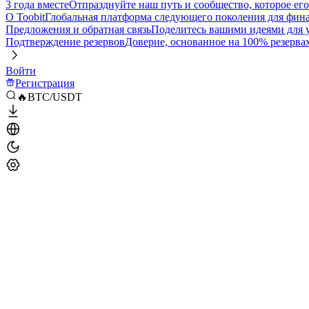
3 года вместе
Отпразднуйте наш путь и сообщество, которое ег
О Toobit
Глобальная платформа следующего поколения для фина
Предложения и обратная связь
Поделитесь вашими идеями для
Подтверждение резервов
Доверие, основанное на 100% резерва
Войти
Регистрация
🔥BTC/USDT