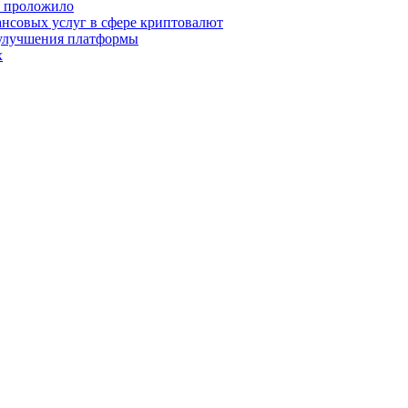
о проложило
нсовых услуг в сфере криптовалют
 улучшения платформы
х