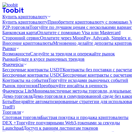
Купить криптовалюту
Купить криптовалюту
Приобретите криптовалюту с помощью Vi
P2P-торговля
Торгуйте по лучшим ценам с несколькими вариан
Банковская карта
Оплатите с помощью Visa или Mastercard
Сторонний сервис
Оплатите через MoonPay, Advcash, Simplex и
Внесение криптовалюты
Мгновенно делайте депозиты крипто
Рынки
Возможности
Следуйте за трендом и опережайте рынок
Рынки
Будьте в курсе рыночных трендов
Фьючерсы
Бессрочные контракты USDT
Контракты без поставки с расчет
Бессрочные контракты USDC
Бессрочные контракты с расчета
Контракты на события
Торгуйте исходами рыночных событий
Рынок прогнозов
Преобразуйте инсайты в ценность
Фьючерсы Lite
Минималистичные методы торговли, идеальные 
Демо-торговля
Демо-торговля в симулированной среде без како
Боты
Внедряйте автоматизированные стратегии для использов
TradFi
Торговля
Спотовая торговля
Быстрая покупка и продажа криптовалюты
DEX +
Торгуйте популярными Web3-токенами за секунды
Launchpad
Доступ к ранним листингам токенов