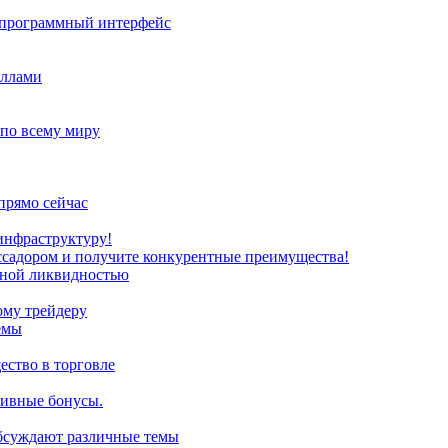
з программный интерфейс
иллами
 по всему миру
прямо сейчас
инфраструктуру!
ссадором и получите конкурентные преимущества!
нной ликвидностью
ому трейдеру
емы
ство в торговле
зивные бонусы.
обсуждают различные темы