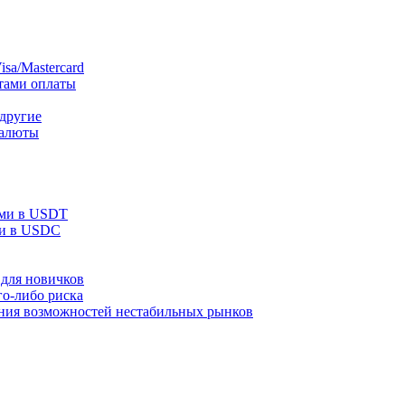
sa/Mastercard
тами оплаты
 другие
валюты
ами в USDT
ми в USDC
для новичков
го-либо риска
ания возможностей нестабильных рынков