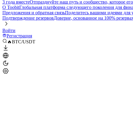
3 года вместе
Отпразднуйте наш путь и сообщество, которое ег
О Toobit
Глобальная платформа следующего поколения для фина
Предложения и обратная связь
Поделитесь вашими идеями для
Подтверждение резервов
Доверие, основанное на 100% резерва
Войти
Регистрация
🔥BTC/USDT