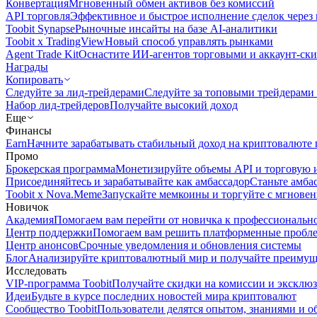
Конвертация
Мгновенный обмен активов без комиссий
API торговля
Эффективное и быстрое исполнение сделок чере
Toobit Synapse
Рыночные инсайты на базе AI-аналитики
Toobit x TradingView
Новый способ управлять рынками
Agent Trade Kit
Оснастите ИИ-агентов торговыми и аккаунт-ск
Награды
Копировать
Следуйте за лид-трейдерами
Следуйте за топовыми трейдерами
Набор лид-трейдеров
Получайте высокий доход
Еще
Финансы
Earn
Начните зарабатывать стабильный доход на криптовалюте 
Промо
Брокерская программа
Монетизируйте объемы API и торговую 
Присоединяйтесь и зарабатывайте как амбассадор
Станьте амба
Toobit x Nova.Meme
Запускайте мемкоины и торгуйте с мгнове
Новичок
Академия
Помогаем вам перейти от новичка к профессиональн
Центр поддержки
Помогаем вам решить платформенные пробл
Центр анонсов
Срочные уведомления и обновления системы
Блог
Анализируйте криптовалютный мир и получайте преимуще
Исследовать
VIP-программа Toobit
Получайте скидки на комиссии и эксклю
Идеи
Будьте в курсе последних новостей мира криптовалют
Сообщество Toobit
Пользователи делятся опытом, знаниями и 