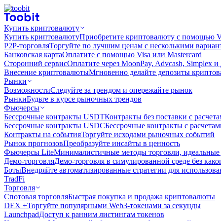
Купить криптовалюту
Купить криптовалюту
Приобретите криптовалюту с помощью Vi
P2P-торговля
Торгуйте по лучшим ценам с несколькими вариан
Банковская карта
Оплатите с помощью Visa или Mastercard
Сторонний сервис
Оплатите через MoonPay, Advcash, Simplex и
Внесение криптовалюты
Мгновенно делайте депозиты крипто
Рынки
Возможности
Следуйте за трендом и опережайте рынок
Рынки
Будьте в курсе рыночных трендов
Фьючерсы
Бессрочные контракты USDT
Контракты без поставки с расчет
Бессрочные контракты USDC
Бессрочные контракты с расчета
Контракты на события
Торгуйте исходами рыночных событий
Рынок прогнозов
Преобразуйте инсайты в ценность
Фьючерсы Lite
Минималистичные методы торговли, идеальные 
Демо-торговля
Демо-торговля в симулированной среде без како
Боты
Внедряйте автоматизированные стратегии для использов
TradFi
Торговля
Спотовая торговля
Быстрая покупка и продажа криптовалюты
DEX +
Торгуйте популярными Web3-токенами за секунды
Launchpad
Доступ к ранним листингам токенов