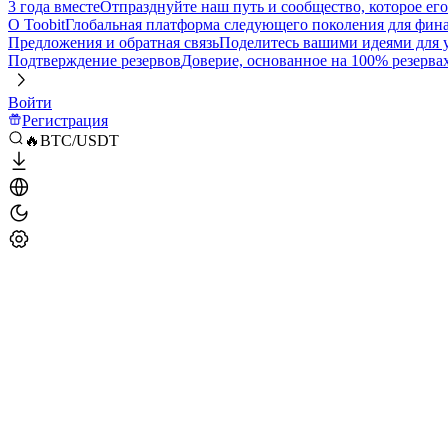
3 года вместе
Отпразднуйте наш путь и сообщество, которое ег
О Toobit
Глобальная платформа следующего поколения для фина
Предложения и обратная связь
Поделитесь вашими идеями для
Подтверждение резервов
Доверие, основанное на 100% резерва
Войти
Регистрация
🔥BTC/USDT