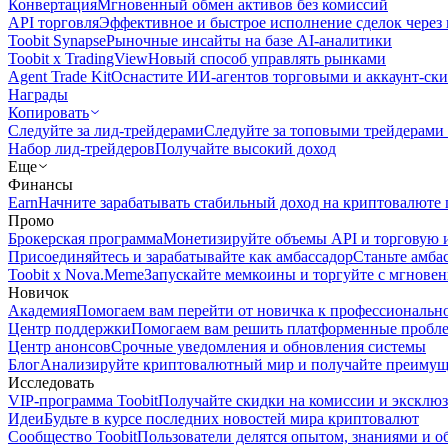
Конвертация
Мгновенный обмен активов без комиссий
API торговля
Эффективное и быстрое исполнение сделок чере
Toobit Synapse
Рыночные инсайты на базе AI-аналитики
Toobit x TradingView
Новый способ управлять рынками
Agent Trade Kit
Оснастите ИИ-агентов торговыми и аккаунт-ск
Награды
Копировать
Следуйте за лид-трейдерами
Следуйте за топовыми трейдерами
Набор лид-трейдеров
Получайте высокий доход
Еще
Финансы
Earn
Начните зарабатывать стабильный доход на криптовалюте 
Промо
Брокерская программа
Монетизируйте объемы API и торговую 
Присоединяйтесь и зарабатывайте как амбассадор
Станьте амба
Toobit x Nova.Meme
Запускайте мемкоины и торгуйте с мгнове
Новичок
Академия
Помогаем вам перейти от новичка к профессиональн
Центр поддержки
Помогаем вам решить платформенные пробл
Центр анонсов
Срочные уведомления и обновления системы
Блог
Анализируйте криптовалютный мир и получайте преимуще
Исследовать
VIP-программа Toobit
Получайте скидки на комиссии и эксклю
Идеи
Будьте в курсе последних новостей мира криптовалют
Сообщество Toobit
Пользователи делятся опытом, знаниями и 