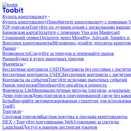
Купить криптовалюту
Купить криптовалюту
Приобретите криптовалюту с помощью Vi
P2P-торговля
Торгуйте по лучшим ценам с несколькими вариан
Банковская карта
Оплатите с помощью Visa или Mastercard
Сторонний сервис
Оплатите через MoonPay, Advcash, Simplex и
Внесение криптовалюты
Мгновенно делайте депозиты крипто
Рынки
Возможности
Следуйте за трендом и опережайте рынок
Рынки
Будьте в курсе рыночных трендов
Фьючерсы
Бессрочные контракты USDT
Контракты без поставки с расчет
Бессрочные контракты USDC
Бессрочные контракты с расчета
Контракты на события
Торгуйте исходами рыночных событий
Рынок прогнозов
Преобразуйте инсайты в ценность
Фьючерсы Lite
Минималистичные методы торговли, идеальные 
Демо-торговля
Демо-торговля в симулированной среде без како
Боты
Внедряйте автоматизированные стратегии для использов
TradFi
Торговля
Спотовая торговля
Быстрая покупка и продажа криптовалюты
DEX +
Торгуйте популярными Web3-токенами за секунды
Launchpad
Доступ к ранним листингам токенов