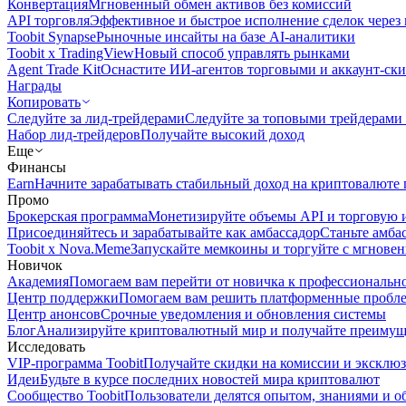
Конвертация
Мгновенный обмен активов без комиссий
API торговля
Эффективное и быстрое исполнение сделок чере
Toobit Synapse
Рыночные инсайты на базе AI-аналитики
Toobit x TradingView
Новый способ управлять рынками
Agent Trade Kit
Оснастите ИИ-агентов торговыми и аккаунт-ск
Награды
Копировать
Следуйте за лид-трейдерами
Следуйте за топовыми трейдерами
Набор лид-трейдеров
Получайте высокий доход
Еще
Финансы
Earn
Начните зарабатывать стабильный доход на криптовалюте 
Промо
Брокерская программа
Монетизируйте объемы API и торговую 
Присоединяйтесь и зарабатывайте как амбассадор
Станьте амба
Toobit x Nova.Meme
Запускайте мемкоины и торгуйте с мгнове
Новичок
Академия
Помогаем вам перейти от новичка к профессиональн
Центр поддержки
Помогаем вам решить платформенные пробл
Центр анонсов
Срочные уведомления и обновления системы
Блог
Анализируйте криптовалютный мир и получайте преимуще
Исследовать
VIP-программа Toobit
Получайте скидки на комиссии и эксклю
Идеи
Будьте в курсе последних новостей мира криптовалют
Сообщество Toobit
Пользователи делятся опытом, знаниями и 