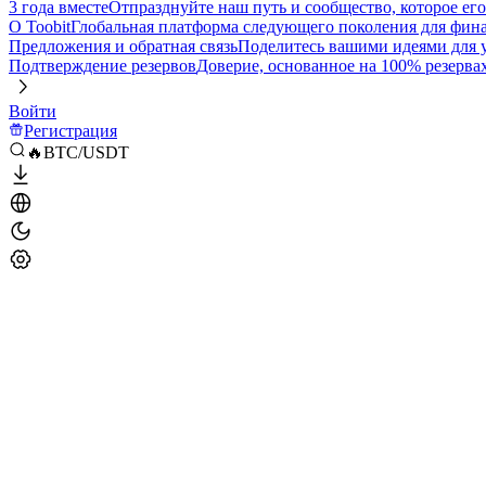
3 года вместе
Отпразднуйте наш путь и сообщество, которое ег
О Toobit
Глобальная платформа следующего поколения для фина
Предложения и обратная связь
Поделитесь вашими идеями для
Подтверждение резервов
Доверие, основанное на 100% резерва
Войти
Регистрация
🔥BTC/USDT