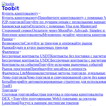
Купить криптовалюту
Купить криптовалюту
Приобретите криптовалюту с помощью Vi
P2P-торговля
Торгуйте по лучшим ценам с несколькими вариан
Банковская карта
Оплатите с помощью Visa или Mastercard
Сторонний сервис
Оплатите через MoonPay, Advcash, Simplex и
Внесение криптовалюты
Мгновенно делайте депозиты крипто
Рынки
Возможности
Следуйте за трендом и опережайте рынок
Рынки
Будьте в курсе рыночных трендов
Фьючерсы
Бессрочные контракты USDT
Контракты без поставки с расчет
Бессрочные контракты USDC
Бессрочные контракты с расчета
Контракты на события
Торгуйте исходами рыночных событий
Рынок прогнозов
Преобразуйте инсайты в ценность
Фьючерсы Lite
Минималистичные методы торговли, идеальные 
Демо-торговля
Демо-торговля в симулированной среде без како
Боты
Внедряйте автоматизированные стратегии для использов
TradFi
Торговля
Спотовая торговля
Быстрая покупка и продажа криптовалюты
DEX +
Торгуйте популярными Web3-токенами за секунды
Launchpad
Доступ к ранним листингам токенов