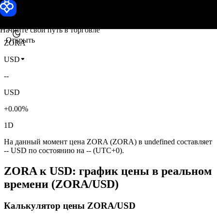
Цена ZORA
Toobit
Начните свой путь в торговле
Открыть
ZORA
USD
--
USD
+0.00%
1D
На данный момент цена ZORA (ZORA) в undefined составляет
-- USD по состоянию на -- (UTC+0).
ZORA к USD: график цены в реальном
времени (ZORA/USD)
Калькулятор цены ZORA/USD