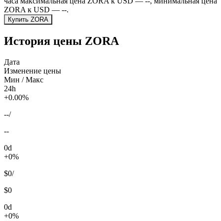
часа максимальная цена ZORA к USD — --, минимальная цена
ZORA к USD — --.
Купить ZORA
История цены ZORA
Дата
Изменение цены
Мин / Макс
24h
+0.00%
--
/
--
0d
+0%
$0
/
$0
0d
+0%