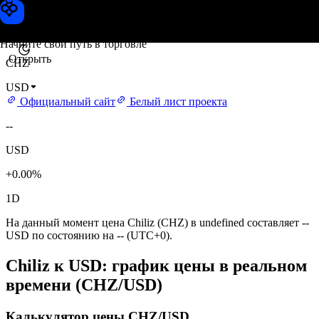
Цена Chiliz
Toobit
Начните свой путь в торговле
Открыть
CHZ
USD
Официальный сайт
Белый лист проекта
--
USD
+0.00%
1D
На данный момент цена Chiliz (CHZ) в undefined составляет --
USD по состоянию на -- (UTC+0).
Chiliz к USD: график цены в реальном
времени (CHZ/USD)
Калькулятор цены CHZ/USD