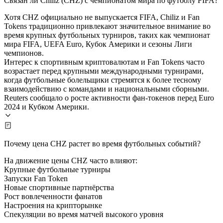
Связан ли Chiliz (CHZ) с чемпионатом мира по футболу FIFA?
Хотя CHZ официально не выпускается FIFA, Chiliz и Fan
Tokens традиционно привлекают значительное внимание во
время крупных футбольных турниров, таких как чемпионат
мира FIFA, UEFA Euro, Кубок Америки и сезоны Лиги
чемпионов.
Интерес к спортивным криптовалютам и Fan Tokens часто
возрастает перед крупными международными турнирами,
когда футбольные болельщики стремятся к более тесному
взаимодействию с командами и национальными сборными.
Reuters сообщало о росте активности фан-токенов перед Euro
2024 и Кубком Америки.
Почему цена CHZ растет во время футбольных событий?
На движение цены CHZ часто влияют:
Крупные футбольные турниры
Запуски Fan Token
Новые спортивные партнёрства
Рост вовлеченности фанатов
Настроения на крипторынке
Спекуляции во время матчей высокого уровня