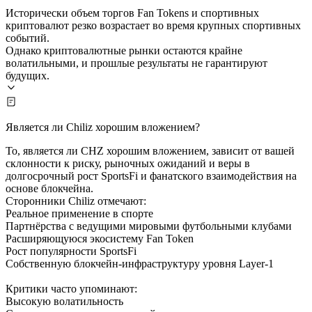
Исторически объем торгов Fan Tokens и спортивных
криптовалют резко возрастает во время крупных спортивных
событий.
Однако криптовалютные рынки остаются крайне
волатильными, и прошлые результаты не гарантируют
будущих.
Является ли Chiliz хорошим вложением?
То, является ли CHZ хорошим вложением, зависит от вашей
склонности к риску, рыночных ожиданий и веры в
долгосрочный рост SportsFi и фанатского взаимодействия на
основе блокчейна.
Сторонники Chiliz отмечают:
Реальное применение в спорте
Партнёрства с ведущими мировыми футбольными клубами
Расширяющуюся экосистему Fan Token
Рост популярности SportsFi
Собственную блокчейн-инфраструктуру уровня Layer-1
Критики часто упоминают:
Высокую волатильность