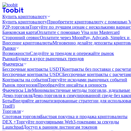
Купить криптовалюту
Купить криптовалюту
Приобретите криптовалюту с помощью Vi
P2P-торговля
Торгуйте по лучшим ценам с несколькими вариан
Банковская карта
Оплатите с помощью Visa или Mastercard
Сторонний сервис
Оплатите через MoonPay, Advcash, Simplex и
Внесение криптовалюты
Мгновенно делайте депозиты крипто
Рынки
Возможности
Следуйте за трендом и опережайте рынок
Рынки
Будьте в курсе рыночных трендов
Фьючерсы
Бессрочные контракты USDT
Контракты без поставки с расчет
Бессрочные контракты USDC
Бессрочные контракты с расчета
Контракты на события
Торгуйте исходами рыночных событий
Рынок прогнозов
Преобразуйте инсайты в ценность
Фьючерсы Lite
Минималистичные методы торговли, идеальные 
Демо-торговля
Демо-торговля в симулированной среде без како
Боты
Внедряйте автоматизированные стратегии для использов
TradFi
Торговля
Спотовая торговля
Быстрая покупка и продажа криптовалюты
DEX +
Торгуйте популярными Web3-токенами за секунды
Launchpad
Доступ к ранним листингам токенов