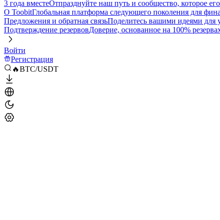
3 года вместе
Отпразднуйте наш путь и сообщество, которое ег
О Toobit
Глобальная платформа следующего поколения для фина
Предложения и обратная связь
Поделитесь вашими идеями для
Подтверждение резервов
Доверие, основанное на 100% резерва
Войти
Регистрация
🔥BTC/USDT