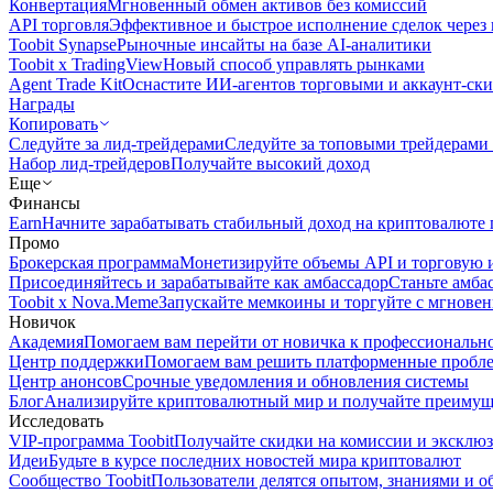
Конвертация
Мгновенный обмен активов без комиссий
API торговля
Эффективное и быстрое исполнение сделок чере
Toobit Synapse
Рыночные инсайты на базе AI-аналитики
Toobit x TradingView
Новый способ управлять рынками
Agent Trade Kit
Оснастите ИИ-агентов торговыми и аккаунт-ск
Награды
Копировать
Следуйте за лид-трейдерами
Следуйте за топовыми трейдерами
Набор лид-трейдеров
Получайте высокий доход
Еще
Финансы
Earn
Начните зарабатывать стабильный доход на криптовалюте 
Промо
Брокерская программа
Монетизируйте объемы API и торговую 
Присоединяйтесь и зарабатывайте как амбассадор
Станьте амба
Toobit x Nova.Meme
Запускайте мемкоины и торгуйте с мгнове
Новичок
Академия
Помогаем вам перейти от новичка к профессиональн
Центр поддержки
Помогаем вам решить платформенные пробл
Центр анонсов
Срочные уведомления и обновления системы
Блог
Анализируйте криптовалютный мир и получайте преимуще
Исследовать
VIP-программа Toobit
Получайте скидки на комиссии и эксклю
Идеи
Будьте в курсе последних новостей мира криптовалют
Сообщество Toobit
Пользователи делятся опытом, знаниями и 