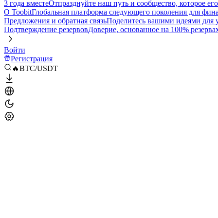
3 года вместе
Отпразднуйте наш путь и сообщество, которое ег
О Toobit
Глобальная платформа следующего поколения для фина
Предложения и обратная связь
Поделитесь вашими идеями для
Подтверждение резервов
Доверие, основанное на 100% резерва
Войти
Регистрация
🔥BTC/USDT