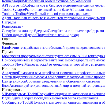
Конвертация
Мгновенный обмен активов без комиссий
API торговля
Эффективное и быстрое исполнение сделок чере
Toobit Synapse
Рыночные инсайты на базе AI-аналитики
Toobit x TradingView
Новый способ управлять рынками
Agent Trade Kit
Оснастите ИИ-агентов торговыми и аккаунт-ск
Награды
Копировать
Следуйте за лид-трейдерами
Следуйте за топовыми трейдерами
Набор лид-трейдеров
Получайте высокий доход
Еще
Финансы
Earn
Начните зарабатывать стабильный доход на криптовалюте 
Промо
Брокерская программа
Монетизируйте объемы API и торговую 
Присоединяйтесь и зарабатывайте как амбассадор
Станьте амба
Toobit x Nova.Meme
Запускайте мемкоины и торгуйте с мгнове
Новичок
Академия
Помогаем вам перейти от новичка к профессиональн
Центр поддержки
Помогаем вам решить платформенные пробл
Центр анонсов
Срочные уведомления и обновления системы
Блог
Анализируйте криптовалютный мир и получайте преимуще
Исследовать
VIP-программа Toobit
Получайте скидки на комиссии и эксклю
Идеи
Будьте в курсе последних новостей мира криптовалют
Сообщество Toobit
Пользователи делятся опытом, знаниями и 