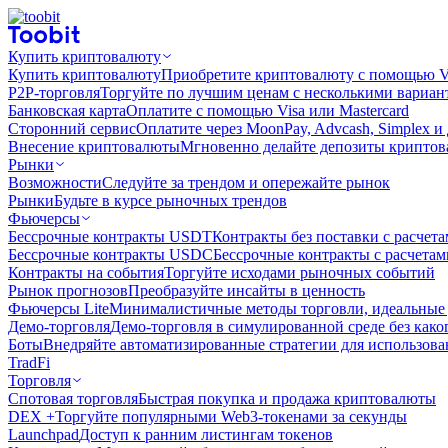
Купить криптовалюту
Купить криптовалюту
Приобретите криптовалюту с помощью Vi
P2P-торговля
Торгуйте по лучшим ценам с несколькими вариан
Банковская карта
Оплатите с помощью Visa или Mastercard
Сторонний сервис
Оплатите через MoonPay, Advcash, Simplex и
Внесение криптовалюты
Мгновенно делайте депозиты крипто
Рынки
Возможности
Следуйте за трендом и опережайте рынок
Рынки
Будьте в курсе рыночных трендов
Фьючерсы
Бессрочные контракты USDT
Контракты без поставки с расчет
Бессрочные контракты USDC
Бессрочные контракты с расчета
Контракты на события
Торгуйте исходами рыночных событий
Рынок прогнозов
Преобразуйте инсайты в ценность
Фьючерсы Lite
Минималистичные методы торговли, идеальные 
Демо-торговля
Демо-торговля в симулированной среде без како
Боты
Внедряйте автоматизированные стратегии для использов
TradFi
Торговля
Спотовая торговля
Быстрая покупка и продажа криптовалюты
DEX +
Торгуйте популярными Web3-токенами за секунды
Launchpad
Доступ к ранним листингам токенов