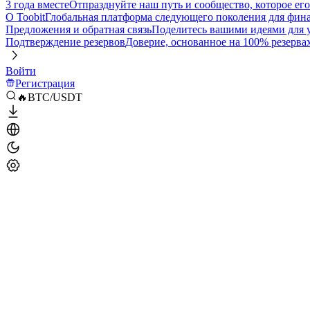
3 года вместе
Отпразднуйте наш путь и сообщество, которое ег
О Toobit
Глобальная платформа следующего поколения для фина
Предложения и обратная связь
Поделитесь вашими идеями для
Подтверждение резервов
Доверие, основанное на 100% резерва
Войти
Регистрация
🔥BTC/USDT