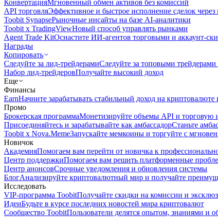
Конвертация
Мгновенный обмен активов без комиссий
API торговля
Эффективное и быстрое исполнение сделок чере
Toobit Synapse
Рыночные инсайты на базе AI-аналитики
Toobit x TradingView
Новый способ управлять рынками
Agent Trade Kit
Оснастите ИИ-агентов торговыми и аккаунт-ск
Награды
Копировать
Следуйте за лид-трейдерами
Следуйте за топовыми трейдерами
Набор лид-трейдеров
Получайте высокий доход
Еще
Финансы
Earn
Начните зарабатывать стабильный доход на криптовалюте 
Промо
Брокерская программа
Монетизируйте объемы API и торговую 
Присоединяйтесь и зарабатывайте как амбассадор
Станьте амба
Toobit x Nova.Meme
Запускайте мемкоины и торгуйте с мгнове
Новичок
Академия
Помогаем вам перейти от новичка к профессиональн
Центр поддержки
Помогаем вам решить платформенные пробл
Центр анонсов
Срочные уведомления и обновления системы
Блог
Анализируйте криптовалютный мир и получайте преимуще
Исследовать
VIP-программа Toobit
Получайте скидки на комиссии и эксклю
Идеи
Будьте в курсе последних новостей мира криптовалют
Сообщество Toobit
Пользователи делятся опытом, знаниями и 