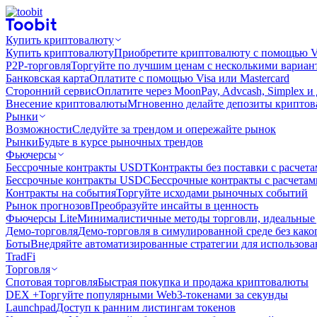
Купить криптовалюту
Купить криптовалюту
Приобретите криптовалюту с помощью Vi
P2P-торговля
Торгуйте по лучшим ценам с несколькими вариан
Банковская карта
Оплатите с помощью Visa или Mastercard
Сторонний сервис
Оплатите через MoonPay, Advcash, Simplex и
Внесение криптовалюты
Мгновенно делайте депозиты крипто
Рынки
Возможности
Следуйте за трендом и опережайте рынок
Рынки
Будьте в курсе рыночных трендов
Фьючерсы
Бессрочные контракты USDT
Контракты без поставки с расчет
Бессрочные контракты USDC
Бессрочные контракты с расчета
Контракты на события
Торгуйте исходами рыночных событий
Рынок прогнозов
Преобразуйте инсайты в ценность
Фьючерсы Lite
Минималистичные методы торговли, идеальные 
Демо-торговля
Демо-торговля в симулированной среде без како
Боты
Внедряйте автоматизированные стратегии для использов
TradFi
Торговля
Спотовая торговля
Быстрая покупка и продажа криптовалюты
DEX +
Торгуйте популярными Web3-токенами за секунды
Launchpad
Доступ к ранним листингам токенов