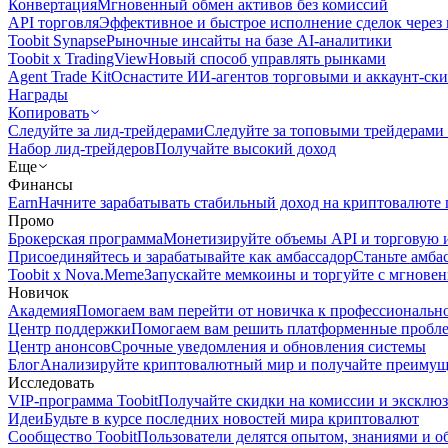
Конвертация
Мгновенный обмен активов без комиссий
API торговля
Эффективное и быстрое исполнение сделок чере
Toobit Synapse
Рыночные инсайты на базе AI-аналитики
Toobit x TradingView
Новый способ управлять рынками
Agent Trade Kit
Оснастите ИИ-агентов торговыми и аккаунт-ск
Награды
Копировать
Следуйте за лид-трейдерами
Следуйте за топовыми трейдерами
Набор лид-трейдеров
Получайте высокий доход
Еще
Финансы
Earn
Начните зарабатывать стабильный доход на криптовалюте 
Промо
Брокерская программа
Монетизируйте объемы API и торговую 
Присоединяйтесь и зарабатывайте как амбассадор
Станьте амба
Toobit x Nova.Meme
Запускайте мемкоины и торгуйте с мгнове
Новичок
Академия
Помогаем вам перейти от новичка к профессиональн
Центр поддержки
Помогаем вам решить платформенные пробл
Центр анонсов
Срочные уведомления и обновления системы
Блог
Анализируйте криптовалютный мир и получайте преимуще
Исследовать
VIP-программа Toobit
Получайте скидки на комиссии и эксклю
Идеи
Будьте в курсе последних новостей мира криптовалют
Сообщество Toobit
Пользователи делятся опытом, знаниями и 