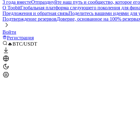
3 года вместе
Отпразднуйте наш путь и сообщество, которое ег
О Toobit
Глобальная платформа следующего поколения для фина
Предложения и обратная связь
Поделитесь вашими идеями для
Подтверждение резервов
Доверие, основанное на 100% резерва
Войти
Регистрация
🔥BTC/USDT