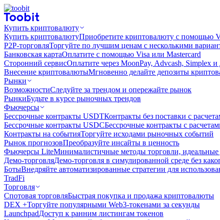
Купить криптовалюту
Купить криптовалюту
Приобретите криптовалюту с помощью Vi
P2P-торговля
Торгуйте по лучшим ценам с несколькими вариан
Банковская карта
Оплатите с помощью Visa или Mastercard
Сторонний сервис
Оплатите через MoonPay, Advcash, Simplex и
Внесение криптовалюты
Мгновенно делайте депозиты крипто
Рынки
Возможности
Следуйте за трендом и опережайте рынок
Рынки
Будьте в курсе рыночных трендов
Фьючерсы
Бессрочные контракты USDT
Контракты без поставки с расчет
Бессрочные контракты USDC
Бессрочные контракты с расчета
Контракты на события
Торгуйте исходами рыночных событий
Рынок прогнозов
Преобразуйте инсайты в ценность
Фьючерсы Lite
Минималистичные методы торговли, идеальные 
Демо-торговля
Демо-торговля в симулированной среде без како
Боты
Внедряйте автоматизированные стратегии для использов
TradFi
Торговля
Спотовая торговля
Быстрая покупка и продажа криптовалюты
DEX +
Торгуйте популярными Web3-токенами за секунды
Launchpad
Доступ к ранним листингам токенов