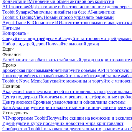
Конвертация
Мгновенный обмен активов без комиссий
API торговля
Эффективное и быстрое исполнение сделок чере
Toobit Synapse
Рыночные инсайты на базе AI-аналитики
Toobit x TradingView
Новый способ управлять рынками
Agent Trade Kit
Оснастите ИИ-агентов торговыми и аккаунт-ск
Награды
Копировать
Следуйте за лид-трейдерами
Следуйте за топовыми трейдерами
Набор лид-трейдеров
Получайте высокий доход
Еще
Финансы
Earn
Начните зарабатывать стабильный доход на криптовалюте 
Промо
Брокерская программа
Монетизируйте объемы API и торговую 
Присоединяйтесь и зарабатывайте как амбассадор
Станьте амба
Toobit x Nova.Meme
Запускайте мемкоины и торгуйте с мгнове
Новичок
Академия
Помогаем вам перейти от новичка к профессиональн
Центр поддержки
Помогаем вам решить платформенные пробл
Центр анонсов
Срочные уведомления и обновления системы
Блог
Анализируйте криптовалютный мир и получайте преимуще
Исследовать
VIP-программа Toobit
Получайте скидки на комиссии и эксклю
Идеи
Будьте в курсе последних новостей мира криптовалют
Сообщество Toobit
Пользователи делятся опытом, знаниями и 