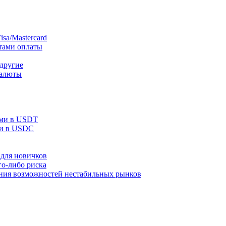
sa/Mastercard
тами оплаты
 другие
валюты
ами в USDT
ми в USDC
для новичков
го-либо риска
ания возможностей нестабильных рынков