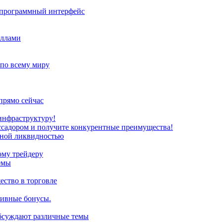
з программный интерфейс
иллами
 по всему миру
прямо сейчас
инфраструктуру!
ссадором и получите конкурентные преимущества!
нной ликвидностью
ому трейдеру
емы
ство в торговле
зивные бонусы.
обсуждают различные темы