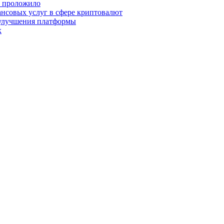
о проложило
нсовых услуг в сфере криптовалют
 улучшения платформы
х