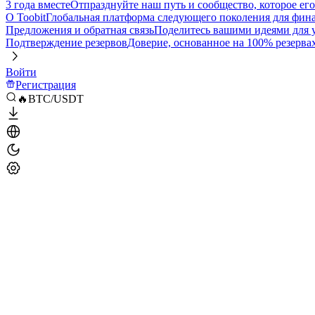
3 года вместе
Отпразднуйте наш путь и сообщество, которое ег
О Toobit
Глобальная платформа следующего поколения для фина
Предложения и обратная связь
Поделитесь вашими идеями для
Подтверждение резервов
Доверие, основанное на 100% резерва
Войти
Регистрация
🔥BTC/USDT