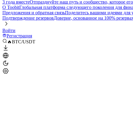
3 года вместе
Отпразднуйте наш путь и сообщество, которое ег
О Toobit
Глобальная платформа следующего поколения для фина
Предложения и обратная связь
Поделитесь вашими идеями для
Подтверждение резервов
Доверие, основанное на 100% резерва
Войти
Регистрация
🔥BTC/USDT