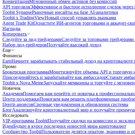
Конвертация
Мгновенный обмен активов без комиссий
API торговля
Эффективное и быстрое исполнение сделок чере
Toobit Synapse
Рыночные инсайты на базе AI-аналитики
Toobit x TradingView
Новый способ управлять рынками
Agent Trade Kit
Оснастите ИИ-агентов торговыми и аккаунт-ск
Награды
Копировать
Следуйте за лид-трейдерами
Следуйте за топовыми трейдерами
Набор лид-трейдеров
Получайте высокий доход
Еще
Финансы
Earn
Начните зарабатывать стабильный доход на криптовалюте 
Промо
Брокерская программа
Монетизируйте объемы API и торговую 
Присоединяйтесь и зарабатывайте как амбассадор
Станьте амба
Toobit x Nova.Meme
Запускайте мемкоины и торгуйте с мгнове
Новичок
Академия
Помогаем вам перейти от новичка к профессиональн
Центр поддержки
Помогаем вам решить платформенные пробл
Центр анонсов
Срочные уведомления и обновления системы
Блог
Анализируйте криптовалютный мир и получайте преимуще
Исследовать
VIP-программа Toobit
Получайте скидки на комиссии и эксклю
Идеи
Будьте в курсе последних новостей мира криптовалют
Сообщество Toobit
Пользователи делятся опытом, знаниями и 