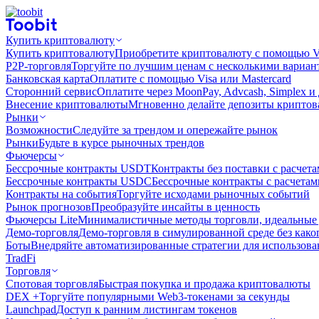
Купить криптовалюту
Купить криптовалюту
Приобретите криптовалюту с помощью Vi
P2P-торговля
Торгуйте по лучшим ценам с несколькими вариан
Банковская карта
Оплатите с помощью Visa или Mastercard
Сторонний сервис
Оплатите через MoonPay, Advcash, Simplex и
Внесение криптовалюты
Мгновенно делайте депозиты крипто
Рынки
Возможности
Следуйте за трендом и опережайте рынок
Рынки
Будьте в курсе рыночных трендов
Фьючерсы
Бессрочные контракты USDT
Контракты без поставки с расчет
Бессрочные контракты USDC
Бессрочные контракты с расчета
Контракты на события
Торгуйте исходами рыночных событий
Рынок прогнозов
Преобразуйте инсайты в ценность
Фьючерсы Lite
Минималистичные методы торговли, идеальные 
Демо-торговля
Демо-торговля в симулированной среде без како
Боты
Внедряйте автоматизированные стратегии для использов
TradFi
Торговля
Спотовая торговля
Быстрая покупка и продажа криптовалюты
DEX +
Торгуйте популярными Web3-токенами за секунды
Launchpad
Доступ к ранним листингам токенов