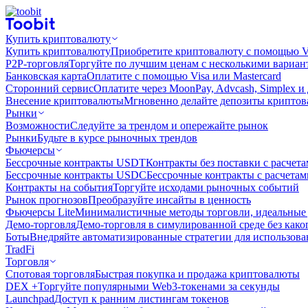
Купить криптовалюту
Купить криптовалюту
Приобретите криптовалюту с помощью Vi
P2P-торговля
Торгуйте по лучшим ценам с несколькими вариан
Банковская карта
Оплатите с помощью Visa или Mastercard
Сторонний сервис
Оплатите через MoonPay, Advcash, Simplex и
Внесение криптовалюты
Мгновенно делайте депозиты крипто
Рынки
Возможности
Следуйте за трендом и опережайте рынок
Рынки
Будьте в курсе рыночных трендов
Фьючерсы
Бессрочные контракты USDT
Контракты без поставки с расчет
Бессрочные контракты USDC
Бессрочные контракты с расчета
Контракты на события
Торгуйте исходами рыночных событий
Рынок прогнозов
Преобразуйте инсайты в ценность
Фьючерсы Lite
Минималистичные методы торговли, идеальные 
Демо-торговля
Демо-торговля в симулированной среде без како
Боты
Внедряйте автоматизированные стратегии для использов
TradFi
Торговля
Спотовая торговля
Быстрая покупка и продажа криптовалюты
DEX +
Торгуйте популярными Web3-токенами за секунды
Launchpad
Доступ к ранним листингам токенов