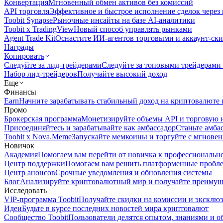
Конвертация
Мгновенный обмен активов без комиссий
API торговля
Эффективное и быстрое исполнение сделок чере
Toobit Synapse
Рыночные инсайты на базе AI-аналитики
Toobit x TradingView
Новый способ управлять рынками
Agent Trade Kit
Оснастите ИИ-агентов торговыми и аккаунт-ск
Награды
Копировать
Следуйте за лид-трейдерами
Следуйте за топовыми трейдерами
Набор лид-трейдеров
Получайте высокий доход
Еще
Финансы
Earn
Начните зарабатывать стабильный доход на криптовалюте 
Промо
Брокерская программа
Монетизируйте объемы API и торговую 
Присоединяйтесь и зарабатывайте как амбассадор
Станьте амба
Toobit x Nova.Meme
Запускайте мемкоины и торгуйте с мгнове
Новичок
Академия
Помогаем вам перейти от новичка к профессиональн
Центр поддержки
Помогаем вам решить платформенные пробл
Центр анонсов
Срочные уведомления и обновления системы
Блог
Анализируйте криптовалютный мир и получайте преимуще
Исследовать
VIP-программа Toobit
Получайте скидки на комиссии и эксклю
Идеи
Будьте в курсе последних новостей мира криптовалют
Сообщество Toobit
Пользователи делятся опытом, знаниями и 