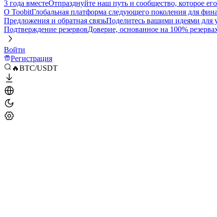
3 года вместе
Отпразднуйте наш путь и сообщество, которое ег
О Toobit
Глобальная платформа следующего поколения для фина
Предложения и обратная связь
Поделитесь вашими идеями для
Подтверждение резервов
Доверие, основанное на 100% резерва
Войти
Регистрация
🔥BTC/USDT