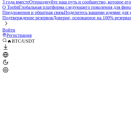
3 года вместе
Отпразднуйте наш путь и сообщество, которое ег
О Toobit
Глобальная платформа следующего поколения для фина
Предложения и обратная связь
Поделитесь вашими идеями для
Подтверждение резервов
Доверие, основанное на 100% резерва
Войти
Регистрация
🔥BTC/USDT