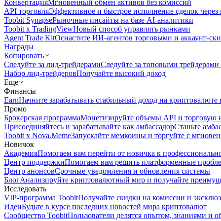
Конвертация
Мгновенный обмен активов без комиссий
API торговля
Эффективное и быстрое исполнение сделок чере
Toobit Synapse
Рыночные инсайты на базе AI-аналитики
Toobit x TradingView
Новый способ управлять рынками
Agent Trade Kit
Оснастите ИИ-агентов торговыми и аккаунт-ск
Награды
Копировать
Следуйте за лид-трейдерами
Следуйте за топовыми трейдерами
Набор лид-трейдеров
Получайте высокий доход
Еще
Финансы
Earn
Начните зарабатывать стабильный доход на криптовалюте 
Промо
Брокерская программа
Монетизируйте объемы API и торговую 
Присоединяйтесь и зарабатывайте как амбассадор
Станьте амба
Toobit x Nova.Meme
Запускайте мемкоины и торгуйте с мгнове
Новичок
Академия
Помогаем вам перейти от новичка к профессиональн
Центр поддержки
Помогаем вам решить платформенные пробл
Центр анонсов
Срочные уведомления и обновления системы
Блог
Анализируйте криптовалютный мир и получайте преимуще
Исследовать
VIP-программа Toobit
Получайте скидки на комиссии и эксклю
Идеи
Будьте в курсе последних новостей мира криптовалют
Сообщество Toobit
Пользователи делятся опытом, знаниями и 