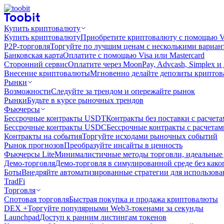
Купить криптовалюту
Купить криптовалюту
Приобретите криптовалюту с помощью Vi
P2P-торговля
Торгуйте по лучшим ценам с несколькими вариан
Банковская карта
Оплатите с помощью Visa или Mastercard
Сторонний сервис
Оплатите через MoonPay, Advcash, Simplex и
Внесение криптовалюты
Мгновенно делайте депозиты крипто
Рынки
Возможности
Следуйте за трендом и опережайте рынок
Рынки
Будьте в курсе рыночных трендов
Фьючерсы
Бессрочные контракты USDT
Контракты без поставки с расчет
Бессрочные контракты USDC
Бессрочные контракты с расчета
Контракты на события
Торгуйте исходами рыночных событий
Рынок прогнозов
Преобразуйте инсайты в ценность
Фьючерсы Lite
Минималистичные методы торговли, идеальные 
Демо-торговля
Демо-торговля в симулированной среде без како
Боты
Внедряйте автоматизированные стратегии для использов
TradFi
Торговля
Спотовая торговля
Быстрая покупка и продажа криптовалюты
DEX +
Торгуйте популярными Web3-токенами за секунды
Launchpad
Доступ к ранним листингам токенов