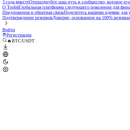
3 года вместе
Отпразднуйте наш путь и сообщество, которое ег
О Toobit
Глобальная платформа следующего поколения для фина
Предложения и обратная связь
Поделитесь вашими идеями для
Подтверждение резервов
Доверие, основанное на 100% резерва
Войти
Регистрация
🔥BTC/USDT