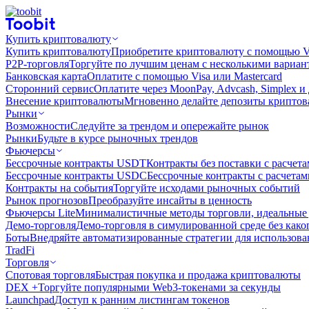
Купить криптовалюту
Купить криптовалюту
Приобретите криптовалюту с помощью Vi
P2P-торговля
Торгуйте по лучшим ценам с несколькими вариан
Банковская карта
Оплатите с помощью Visa или Mastercard
Сторонний сервис
Оплатите через MoonPay, Advcash, Simplex и
Внесение криптовалюты
Мгновенно делайте депозиты крипто
Рынки
Возможности
Следуйте за трендом и опережайте рынок
Рынки
Будьте в курсе рыночных трендов
Фьючерсы
Бессрочные контракты USDT
Контракты без поставки с расчет
Бессрочные контракты USDC
Бессрочные контракты с расчета
Контракты на события
Торгуйте исходами рыночных событий
Рынок прогнозов
Преобразуйте инсайты в ценность
Фьючерсы Lite
Минималистичные методы торговли, идеальные 
Демо-торговля
Демо-торговля в симулированной среде без како
Боты
Внедряйте автоматизированные стратегии для использов
TradFi
Торговля
Спотовая торговля
Быстрая покупка и продажа криптовалюты
DEX +
Торгуйте популярными Web3-токенами за секунды
Launchpad
Доступ к ранним листингам токенов