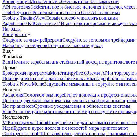
Конвертация
Мгновенный обмен активов без комиссий
API торговля
Эффективное и быстрое исполнение сделок чере
Toobit Synapse
Рыночные инсайты на базе AI-аналитики
Toobit x TradingView
Новый способ управлять рынками
Agent Trade Kit
Оснастите ИИ-агентов торговыми и аккаунт-ск
Награды
Копировать
Следуйте за лид-трейдерами
Следуйте за топовыми трейдерами
Набор лид-трейдеров
Получайте высокий доход
Еще
Финансы
Earn
Начните зарабатывать стабильный доход на криптовалюте 
Промо
Брокерская программа
Монетизируйте объемы API и торговую 
Присоединяйтесь и зарабатывайте как амбассадор
Станьте амба
Toobit x Nova.Meme
Запускайте мемкоины и торгуйте с мгнове
Новичок
Академия
Помогаем вам перейти от новичка к профессиональн
Центр поддержки
Помогаем вам решить платформенные пробл
Центр анонсов
Срочные уведомления и обновления системы
Блог
Анализируйте криптовалютный мир и получайте преимуще
Исследовать
VIP-программа Toobit
Получайте скидки на комиссии и эксклю
Идеи
Будьте в курсе последних новостей мира криптовалют
Сообщество Toobit
Пользователи делятся опытом, знаниями и 